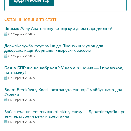
Додати коментар
Останні новини та статті
Вітаємо Аллу Анатоліївну Котвіцьку з днем народження!
07 Серпня 2026 р.
Держлікслужба готує зміни до Ліцензійних умов для
диверсифікації зберігання лікарських засобів
07 Серпня 2026 р.
Балів БПР ще не набрали? У нас є рішення — і промокод
на знижку!
07 Серпня 2026 р.
Board Breakfast у Києві: розглянуто сценарії майбутнього для
України
06 Серпня 2026 р.
Забезпечення ефективності ліків у спеку — Держлікслужба про
температурний режим зберігання
06 Серпня 2026 р.