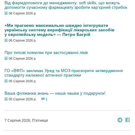
Від фармдопомоги до менеджменту: soft skills, що можуть
допомогти сучасному фармацевту зробити кар’єрний стрибок
06 Серпня 2026 р.
«Ми прагнемо максимально швидко інтегрувати
українську систему верифікації лікарських засобів
у європейську модель» — Петро Багрій
06 Серпня 2026 р.
Про типові помилки при застосуванні ліків
06 Серпня 2026 р.
ГО «ВФП» закликає Уряд та МОЗ прискорити затвердження
стандарту належної аптечної практики
05 Серпня 2026 р.
Ваша філіжанка знань — наша чашка у подарунок!
05 Серпня 2026 р.
1
7 Серпня 2026, П’ятниця