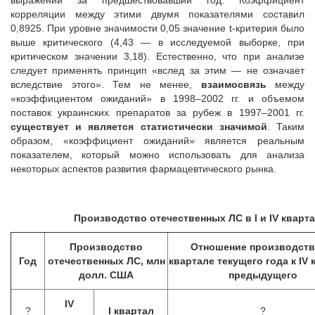
выражении за предшествовавший год. Коэффициент
корреляции между этими двумя показателями составил
0,8925. При уровне значимости 0,05 значение t-критерия было
выше критического (4,43 — в исследуемой выборке, при
критическом значении 3,18). Естественно, что при анализе
следует применять принцип «вслед за этим — не означает
вследствие этого». Тем не менее,
взаимосвязь
между
«коэффициентом ожиданий» в 1998–2002 гг. и объемом
поставок украинских препаратов за рубеж в 1997–2001 гг.
существует и является статистически значимой
. Таким
образом, «коэффициент ожиданий» является реальным
показателем, который можно использовать для анализа
некоторых аспектов развития фармацевтического рынка.
Производство отечественных ЛС в I и IV кварт
Производство
Отношение производства
Год
отечественных ЛС, млн
квартале текущего года к IV 
долл. США
предыдущего
IV
?
I квартал
?