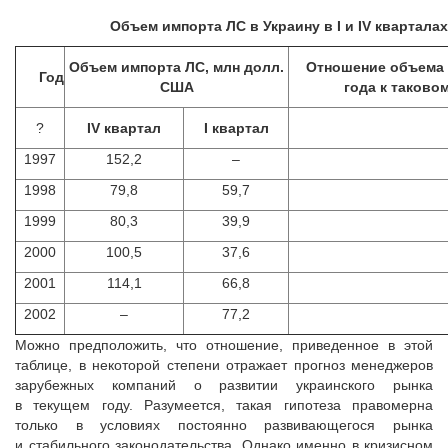
Объем импорта ЛС в Украину в I и IV квартал
Объем импорта ЛС, млн долл.
Отношение объема и
Год
США
года к таково
?
IV квартал
I квартал
1997
152,2
–
1998
79,8
59,7
1999
80,3
39,9
2000
100,5
37,6
2001
114,1
66,8
2002
–
77,2
Можно предположить, что отношение, приведенное в этой
таблице, в некоторой степени отражает прогноз менеджеров
зарубежных компаний о развитии украинского рынка
в текущем году. Разумеется, такая гипотеза правомерна
только в условиях постоянно развивающегося рынка
и стабильного законодательства. Однако именно в кризисном