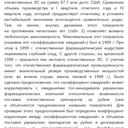
отечественных ЛС на сумму 87,7 млн долл. США. Сравнение
объема производства в I квартале отчетного года и IV
квартале года, который предшествует отчетному, в условиях
нестабильной экономики используется сравнительно редко.
Тем не менее, анализ динамики этого показателя
на протяжении нескольких лет (табл. 2) позволяет выявить
любопытную закономерность. Максимальным этот показатель
(назовем его «коэффициентом ожиданий») был в 1999 г. При
этом в 1999 г. отечественная фармацевтическая индустрия
переживала глубокий спад. С другой стороны, на кризисный
1998 г. пришелся пик экспорта отечественных ЛС. С учетом
того, что отечественная фармацевтическая промышленность
имеет значительный резерв производственных мощностей
(или, во всяком случае, имела таковой в 1998 г.), было
сделано предположение, что «коэффициент ожиданий» может
коррелировать с ожиданиями топ-менеджеров украинских
фармацевтических компаний относительно возможности
поставки отечественных препаратов за рубеж (чем
и объясняется предложенное название показателя). Для
проверки этого предположения был определен коэффициент
корреляции между «коэффициентом ожиданий» и объемом
поставок украинских препаратов за рубеж в долларовом