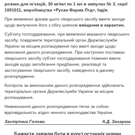
розчин для ін’єкцій, 30 мг/мл по 1 мл в ампулах № 3, серії
1001011, виробництва «Русан Фарма Лтд», Індія.
При виявленні зразків цього лікарського засобу вжити заходи
щодо вилучення його з обігу шляхом
вміщення в карантин.
Суб’єкту господарювання, при виявленні вказаного лікарського
засобу, повідомити територіальний орган Держлікслужби
України за місцем розташування про вжиті заходи щодо
виконання даного розпорядження. При наступних поставках
лікарського засобу суб’єкт господарювання повинен вжити
заходів щодо запобігання придбанню, реалізації та
застосуванню лікарського засобу, наведеного в даному
розпорядженні.
Контроль за виконанням даного розпорядження здійснюють
територіальні органи Держлікслужби України за місцем
розташування.
Невиконання даного розпорядження тягне за собою
відповідальність згідно чинного законодавства України.
Заступник Голови
А.Д. Захараш
Бажаєте завжди бути в курсі останніх новин