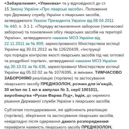
«Забарвлення», «Упаковка»
та у відповідності до ст.
15
Закону України «Про лікарські засоби»
, Положення
про Державну службу України з лікарських засобів,
затвердженого
Указом Президента України від 08.04.2011
№ 440
, п. 3.1.1. «Порядку встановлення заборони (тимчасової
заборони) та поновлення обігу лікарських засобів на території
України», затвердженого
наказом МОЗ України від
22.11.2011 за № 809
, зареєстрованого Міністерством юстиції
України від 30.01.2012 за № 126/20439, «Інструкції
про порядок контролю якості лікарських засобів під час оптової
та роздрібної торгівлі», затвердженої
наказом МОЗ України
від 30.10.01 за № 436
, зареєстрованої Міністерством юстиції
України від 05.02.02 за № 107/6395, зі змінами,
ТИМЧАСОВО
ЗАБОРОНЯЮ
реалізацію (торгівлю) та застосування
лікарського засобу
ПРЕДНІЗОЛОН, розчин для ін’єкцій,
30 мг/мл по 1 мл в ампулах № 3, серії 1001011,
виробництва «Русан Фарма Лтд», Індія,
до окремого
рішення Державної служби України з лікарських засобів
.
Суб’єктам господарювання, які здійснюють реалізацію
(торгівлю), зберігання та застосування лікарських засобів,
невідкладно після одержання
даного розпорядження
перевірити наявність лікарського засобу
ПРЕДНІЗОЛОН,