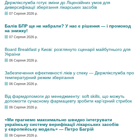
Держлікслужба готує зміни до Ліцензійних умов для
диверсифікації зберігання лікарських засобів
07 Серпня 2026 р.
Балів БПР ще не набрали? У нас є рішення — і промокод
на знижку!
07 Серпня 2026 р.
Board Breakfast у Києві: розглянуто сценарії майбутнього для
України
06 Серпня 2026 р.
Забезпечення ефективності ліків у спеку — Держлікслужба про
температурний режим зберігання
06 Серпня 2026 р.
Від фармдопомоги до менеджменту: soft skills, що можуть
допомогти сучасному фармацевту зробити кар’єрний стрибок
06 Серпня 2026 р.
«Ми прагнемо максимально швидко інтегрувати
українську систему верифікації лікарських засобів
у європейську модель» — Петро Багрій
06 Серпня 2026 р.