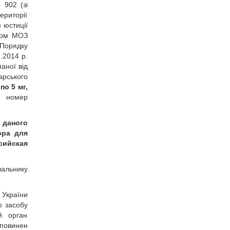
 902 (зі
ериторії
 юстиції
азом МОЗ
«Порядку
9.2014 р.
аної від
арського
о 5 мг,
, номер
я
даного
ора для
сийская
чальнику
 України
о засобу
й орган
 повинен