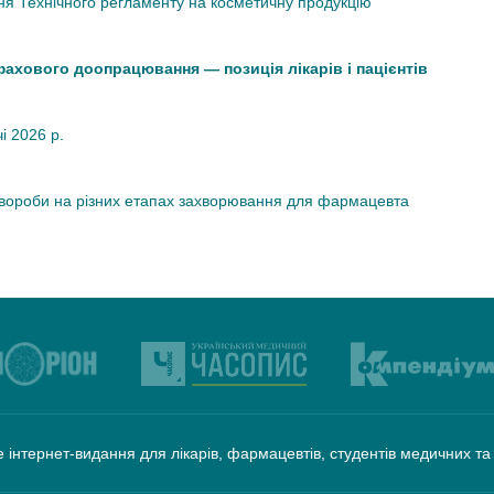
я Технічного регламенту на косметичну продукцію
 фахового доопрацювання — позиція лікарів і пацієнтів
чі 2026 р.
хвороби на різних етапах захворювання для фармацевта
 інтернет-видання для лікарів, фармацевтів, студентів медичних т