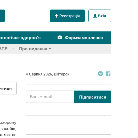
Реєстрація
Вхід
ологічне здоров’я
Фармзамовлення
БПР
Про видання
4 Серпня 2026, Вівторок
итися
Підписатися
 охорону
засобів,
а якістю