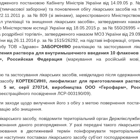
ердженого постановою Кабінету Міністрів України від 14.09.05 р. №
(тимчасової заборони) та поновлення обігу лікарських засобів на т
2.11.2011 р. за № 809 (зі змінами), зареєстрованого Міністерством
л утилізації та знищення лікарських засобів», затверджених нак
о Міністерством юстиції України від 18.05.2015 р. за № 550/26995 
та роздрібної торгівлі», затвердженого наказом МОЗ України від 29.0
и від 26.11.2014 р. за № 1515/26292, на підставі інформації, отрим
асобу ТОВ «Здраво»
ЗАБОРОНЯЮ
реалізацію та застосування лік
ения раствора для внутримышечного введения 10 флаконов п
м», Российская Федерация
(маркування на російській мові
ію та застосування лікарських засобів, невідкладно після одержанн
 засобу
КОРТЕКСИН®, лиофилизат для приготовления раств
5 мг, серії 270714, виробництва ООО «Герофарм», Рос
 реєстраційного посвідчення ЛСР-003190/09).
жити заходи щодо вилучення його з обігу з метою повернення поста
ізацію або знищення.
лікарського засобу, повідомити територіальний орган Держлікслужби
онання даного розпорядження. У разі передачі такого лікарськог
арювання в двотижневий термін поінформувати територіальни
и наступних поставках лікарського засобу суб’єкт господарювання