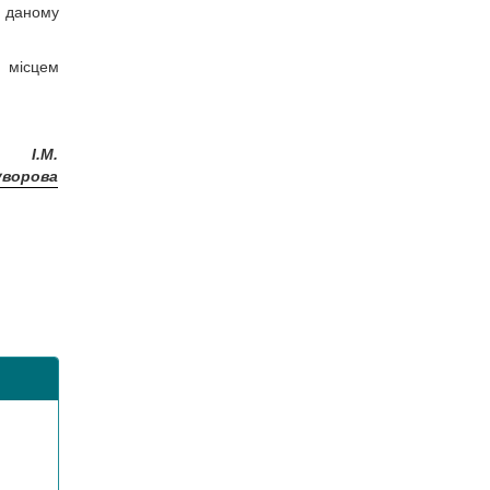
 даному
 місцем
І.М.
уворова