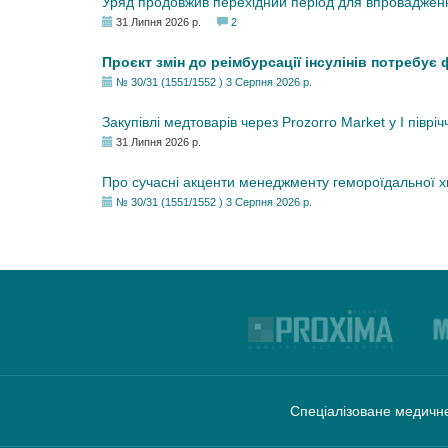
Уряд продовжив перехідний період для впровадженн
31 Липня 2026 р.
2
Проєкт змін до реімбурсації інсулінів потребує
№ 30/31 (1551/1552 ) 3 Серпня 2026 р.
Закупівлі медтоварів через Prozorro Market у I півріч
31 Липня 2026 р.
Про сучасні акценти менеджменту гемороїдальної 
№ 30/31 (1551/1552 ) 3 Серпня 2026 р.
Спеціалізоване медичне