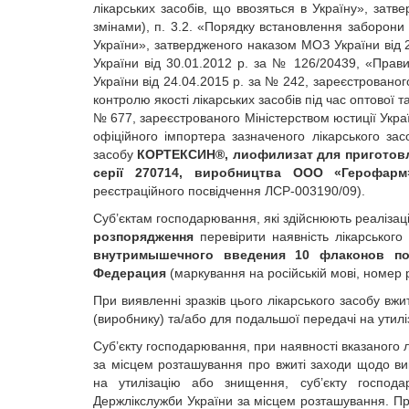
лікарських засобів, що ввозяться в Україну», затв
змінами), п. 3.2. «Порядку встановлення заборони 
України», затвердженого наказом МОЗ України від 2
України від 30.01.2012 р. за № 126/20439, «Прави
України від 24.04.2015 р. за № 242, зареєстрованог
контролю якості лікарських засобів під час оптової 
№ 677, зареєстрованого Міністерством юстиції Україн
офіційного імпортера зазначеного лікарського з
засобу
КОРТЕКСИН®, лиофилизат для приготовл
серії 270714, виробництва ООО «Герофар
реєстраційного посвідчення ЛСР-003190/09).
Суб’єктам господарювання, які здійснюють реалізац
розпорядження
перевірити наявність лікарського
внутримышечного введения 10 флаконов по 
Федерация
(маркування на російській мові, номер
При виявленні зразків цього лікарського засобу в
(виробнику) та/або для подальшої передачі на утил
Суб’єкту господарювання, при наявності вказаного 
за місцем розташування про вжиті заходи щодо вик
на утилізацію або знищення, суб’єкту господ
Держлікслужби України за місцем розташування. Пр