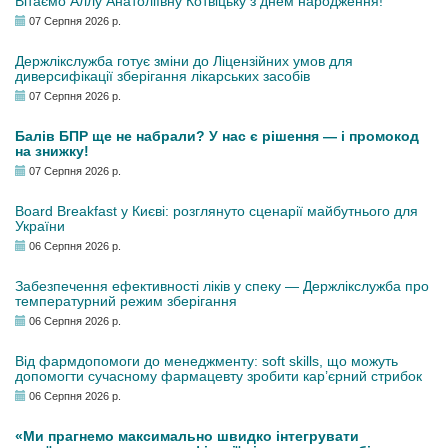
Вітаємо Аллу Анатоліївну Котвіцьку з днем народження!
07 Серпня 2026 р.
Держлікслужба готує зміни до Ліцензійних умов для
диверсифікації зберігання лікарських засобів
07 Серпня 2026 р.
Балів БПР ще не набрали? У нас є рішення — і промокод
на знижку!
07 Серпня 2026 р.
Board Breakfast у Києві: розглянуто сценарії майбутнього для
України
06 Серпня 2026 р.
Забезпечення ефективності ліків у спеку — Держлікслужба про
температурний режим зберігання
06 Серпня 2026 р.
Від фармдопомоги до менеджменту: soft skills, що можуть
допомогти сучасному фармацевту зробити кар’єрний стрибок
06 Серпня 2026 р.
«Ми прагнемо максимально швидко інтегрувати