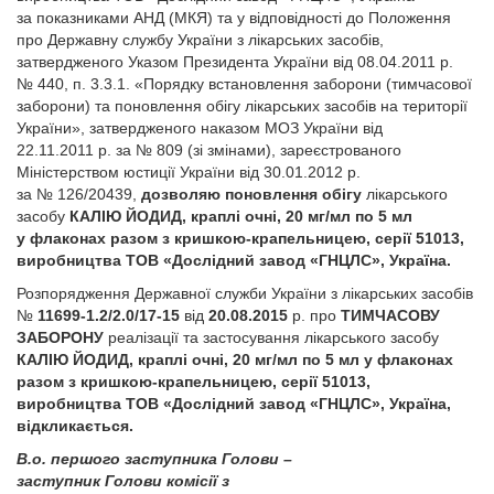
за показниками АНД (МКЯ) та у відповідності до Положення
про Державну службу України з лікарських засобів,
затвердженого Указом Президента України від 08.04.2011 р.
№ 440, п. 3.3.1. «Порядку встановлення заборони (тимчасової
заборони) та поновлення обігу лікарських засобів на території
України», затвердженого наказом МОЗ України від
22.11.2011 р. за № 809 (зі змінами), зареєстрованого
Міністерством юстиції України від 30.01.2012 р.
за № 126/20439,
дозволяю поновлення обігу
лікарського
засобу
КАЛІЮ ЙОДИД, краплі очні, 20 мг/мл по 5 мл
у флаконах разом з кришкою-крапельницею, серії 51013,
виробництва ТОВ «Дослідний завод «ГНЦЛС», Україна.
Розпорядження Державної служби України з лікарських засобів
№
11699-1.2/2.0/17-15
від
20.08.2015
р. про
ТИМЧАСОВУ
ЗАБОРОНУ
реалізації та застосування лікарського засобу
КАЛІЮ ЙОДИД, краплі очні, 20 мг/мл по 5 мл у флаконах
разом з кришкою-крапельницею, серії 51013,
виробництва ТОВ «Дослідний завод «ГНЦЛС», Україна,
відкликається.
В.о. першого заступника Голови –
заступник Голови комісії з