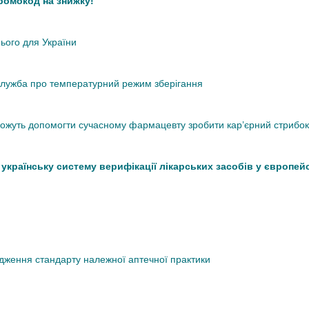
промокод на знижку!
нього для України
кслужба про температурний режим зберігання
 можуть допомогти сучасному фармацевту зробити кар’єрний стрибок
країнську систему верифікації лікарських засобів у європей
дження стандарту належної аптечної практики