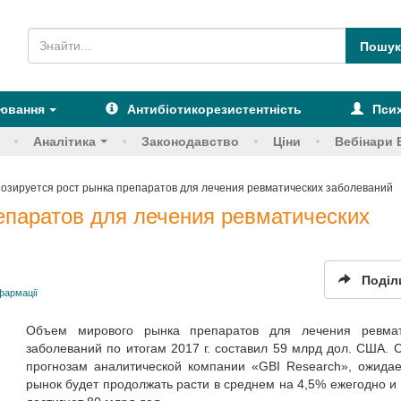
рювання
Антибіотикорезистентність
Псих
Аналітика
Законодавство
Ціни
Вебінари 
озируется рост рынка препаратов для лечения ревматических заболеваний
епаратов для лечения ревматических
Поділ
фармації
Объем мирового рынка препаратов для лечения ревмат
заболеваний по итогам 2017 г. составил 59 млрд дол. США. 
прогнозам аналитической компании «GBI Research», ожидае
рынок будет продолжать расти в среднем на 4,5% ежегодно и к