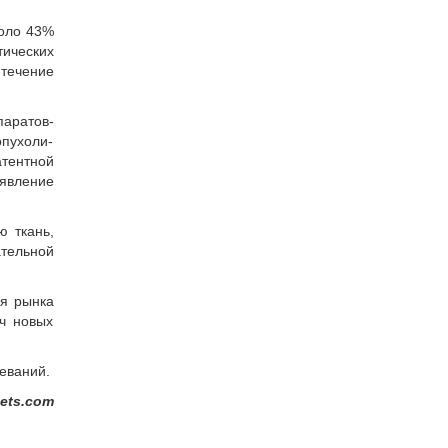
оло 43%
ических
течение
аратов-
опухоли-
тентной
явление
ю ткань,
ательной
ия рынка
нч новых
еваний.
ets.com