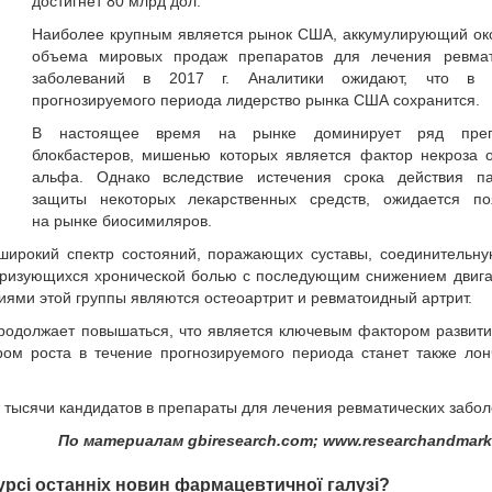
достигнет 80 млрд дол.
Наиболее крупным является рынок США, аккумулирующий ок
объема мировых продаж препаратов для лечения ревмат
заболеваний в 2017 г. Аналитики ожидают, что в 
прогнозируемого периода лидерство рынка США сохранится.
В настоящее время на рынке доминирует ряд преп
блокбастеров, мишенью которых является фактор некроза 
альфа. Однако вследствие истечения срока действия па
защиты некоторых лекарственных средств, ожидается по
на рынке биосимиляров.
широкий спектр состояний, поражающих суставы, соединительну
теризующихся хронической болью с последующим снижением двиг
ями этой группы являются остеоартрит и ревматоидный артрит.
родолжает повышаться, что является ключевым фактором развит
ром роста в течение прогнозируемого периода станет также ло
 тысячи кандидатов в препараты для лечения ревматических забол
По материалам gbiresearch.com; www.researchandmark
урсі останніх новин фармацевтичної галузі?