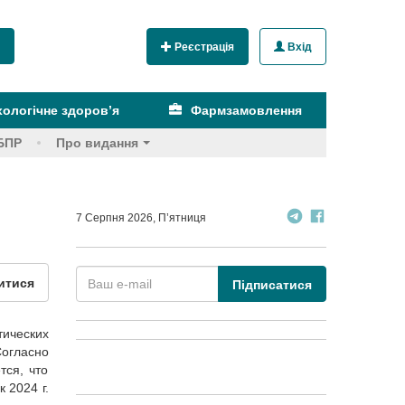
Реєстрація
Вхід
ологічне здоров’я
Фармзамовлення
БПР
Про видання
7 Серпня 2026, П’ятниця
итися
Підписатися
ических
Согласно
тся, что
 2024 г.