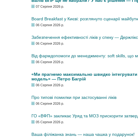
Балів БПР ще не набрали? У нас є рішення — і 
07 Серпня 2026 р.
Board Breakfast у Києві: розглянуто сценарії майбут
06 Серпня 2026 р.
Забезпечення ефективності ліків у спеку — Держлі
06 Серпня 2026 р.
Від фармдопомоги до менеджменту: soft skills, що
06 Серпня 2026 р.
«Ми прагнемо максимально швидко інтегрувати у
модель» — Петро Багрій
06 Серпня 2026 р.
Про типові помилки при застосуванні ліків
06 Серпня 2026 р.
ГО «ВФП» закликає Уряд та МОЗ прискорити затвер
05 Серпня 2026 р.
Ваша філіжанка знань — наша чашка у подарунок!