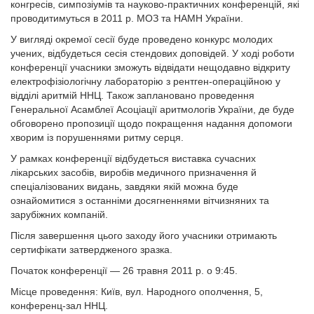
конгресів, симпозіумів та науково-практичних конференцій, які
проводитимуться в 2011 р. МОЗ та НАМН України.
У вигляді окремої сесії буде проведено конкурс молодих
учених, відбудеться сесія стендових доповідей. У ході роботи
конференції учасники зможуть відвідати нещодавно відкриту
електрофізіологічну лабораторію з рентген-операційною у
відділі аритмій ННЦ. Також заплановано проведення
Генеральної Асамблеї Асоціації аритмологів України, де буде
обговорено пропозиції щодо покращення надання допомоги
хворим із порушеннями ритму серця.
У рамках конференції відбудеться виставка сучасних
лікарських засобів, виробів медичного призначення й
спеціалізованих видань, завдяки якій можна буде
ознайомитися з останніми досягненнями вітчизняних та
зарубіжних компаній.
Після завершення цього заходу його учасники отримають
сертифікати затвердженого зразка.
Початок конференції — 26 травня 2011 р. о 9:45.
Місце проведення: Київ, вул. Народного ополчення, 5,
конференц-зал ННЦ.