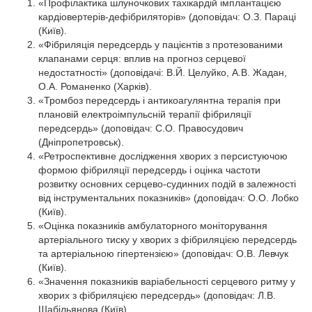
«Профілактика шлуночкових тахікардій імплантацією
кардіовертерів-дефібриляторів»
(доповідач: О.З. Параці
(Київ).
«Фібриляція передсердь у пацієнтів з протезованими
клапанами серця: вплив на прогноз серцевої
недостатності»
(доповідачі: В.Й. Целуйко, А.В. Жадан,
О.А. Романенко (Харків).
«Тромбоз передсердь і антикоагулянтна терапія при
плановій електроімпульсній терапії фібриляції
передсердь» (доповідач: С.О. Правосудович
(Дніпропетровськ).
«Ретроспективне дослідження хворих з персистуючою
формою фібриляції передсердь і оцінка частоти
розвитку основних серцево-судинних подій в залежності
від інструментальних показників» (доповідач: О.О. Лобко
(Київ).
«Оцінка показників амбулаторного моніторування
артеріального тиску у хворих з фібриляцією передсердь
та артеріальною гіпертензією» (доповідач: О.В. Левчук
(Київ).
«Значення показників варіабельності серцевого ритму у
хворих з фібриляцією передсердь» (доповідач: Л.В.
Шабільянова (Київ).