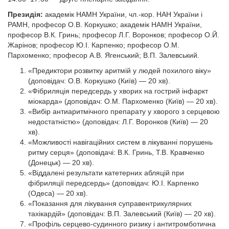
Президія:
академік НАМН України, чл.-кор. НАН України і
РАМН, професор О.В. Коркушко; академік НАМН України,
професор В.К. Гринь; професор Л.Г. Воронков; професор О.Й.
Жарінов; професор Ю.І. Карпенко; професор О.М.
Пархоменко; професор А.В. Ягенський; В.П. Залевський.
«Предиктори розвитку аритмій у людей похилого віку»
(доповідач: О.В. Коркушко (Київ) — 20 хв).
«Фібриляція передсердь у хворих на гострий інфаркт
міокарда» (доповідач:
О.М. Пархоменко (Київ) — 20 хв).
«Вибір антиаритмічного препарату у хворого з серцевою
недостатністю» (доповідач: Л.Г. Воронков (Київ) — 20
хв).
«Можливості навігаційних систем в лікуванні порушень
ритму серця»
(доповідачі: В.К. Гринь, Т.В. Кравченко
(Донецьк) — 20 хв).
«Віддалені результати катетерних абляцій при
фібриляції передсердь» (доповідач: Ю.І. Карпенко
(Одеса) — 20 хв).
«Показання для лікування суправентрикулярних
тахікардій» (доповідач: В.П. Залевський (Київ) — 20 хв).
«Профіль серцево-судинного ризику і антитромботична