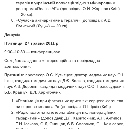
терапія в українській популяції згідно з міжнародним
реєстром «Realise AF» (доповідач: О.Й. Жарінов (Київ)
— 20 хв).
«Сучасна антиаритмічна терапія» (доповідач: А.В.
Ягенський (Луцьк) — 20 хв).
Дискусія.
П’ятниця, 27 травня 2011 р.
9:00–10:30
— конференц-зал.
Секційне засідання «Інтервенційна та невідкладна
аритмологія».
Президія:
професор О.С. Кузнєцов; доктор медичних наук О.І.
Іркін; кандидат медичних наук Д.Є. Волков; кандидат медичних
наук А.В. Доронін; кандидат медичних наук С.О. Правосудович;
Б.Б. Кравчук; Д.Л. Харитончик.
«Реанімація при фатальних аритміях: серцево-легенева
чи серцево-мозкова ?» (доповідач: О.І. Іркін (Київ)
«Радіочастотна катетерна абляція після­операційних
тахіаритмій» (доповідачі: Д.Л. Харитончик, А.Н. Антипов,
Т.Н. Ісакова, О.Д. Онищак, Є.Б. Соловьов, С.І. Комісаров,