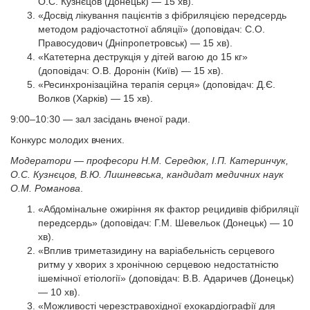
О.С. Кузнєцов (Донецьк) — 15 хв).
«Досвід лікування пацієнтів з фібриляцією передсердь
методом радіочастотної абляції» (доповідач:
С.О.
Правосудович (Дніпропетровськ) — 15 хв).
«Катетерна деструкція у дітей вагою до 15 кг»
(доповідач: О.В. Доронін (Київ) — 15 хв).
«Ресинхронізаційна терапія серця» (доповідач: Д.Є.
Волков (Харків) — 15 хв).
9:00–10:30 — зал засідань вченої ради.
Конкурс молодих вчених.
Модератори — професори Н.М. Середюк, І.П. Катеринчук,
О.С. Кузнєцов, В.Ю. Лишневська, кандидат медичних наук
О.М. Романова
.
«Абдомінальне ожиріння як фактор рецидивів фібриляції
передсердь» (доповідач: Г.М. Шевельок (Донецьк) — 10
хв).
«Вплив триметазидину на варіабельність серцевого
ритму у хворих з хронічною серцевою недостатністю
ішемічної етіології» (доповідач: В.В. Адаричев (Донецьк)
— 10 хв).
«Можливості черезстравохідної ехокардіографії для