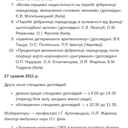
«Вплив серцевої недостатності на перебіг фібриляції
передсердь: визначення головних чинників» (доповідач:
Є.В. Могильницький (Київ).
«Перебіг фібриляції передсердь в залежності від функції
щитоподібної залози»
(доповідачі: С.В. Лизогуб, О.М.
Романова, О.І. Фролов (Київ).
«Ішемічні детермінанти аритмогенезу» (доповідачі: В.К.
Тащук, О.С. Полянська, П.Р. Іванчук (Чернівці).
«Предиктори виникнення фібриляції передсердь після
операції аорто-коронарного шунтування» (доповідачі:
О.П. Надорак, О.А. Єпанчинцева, О.Й. Жарінов, Б.М.
Тодуров (Київ).
27 травня 2011 р.
Друга сесія стендових доповідей:
демонстрація стендових доповідей — з 9:00 до 14:30
(перехід біля залу засідань вченої ради);
обговорення стендових доповідей — з 10:30 до 11:30.
Модератори — професори І.Г. Купновицька, О.Й. Жарінов,
доктор медичних наук О.І. Іркін.
«Значення комплексу QRS в контролі постійної форми