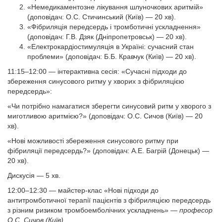
«Немедикаментозне лікування шлуночкових аритмій»
(доповідач: О.С. Стичинський (Київ) — 20 хв).
«Фібриляція передсердь і тромботичні ускладнення»
(доповідач: Г.В. Дзяк (Дніпропетровськ) — 20 хв).
«Електрокардіостимуляція в Україні: сучасний стан
проблеми» (доповідач: Б.Б. Кравчук (Київ) — 20 хв).
11:15–12:00 — інтерактивна сесія: «Сучасні підходи до
збереження синусового ритму у хворих з фібриляцією
передсердь»:
«Чи потрібно намагатися зберегти синусовий ритм у хворого з
миготливою аритмією?» (доповідач: О.С. Сичов (Київ) — 20
хв).
«Нові можливості збереження синусового ритму при
фібриляції передсердь?» (доповідач: А.Е. Багрій (Донецьк) —
20 хв).
Дискусія
—
5 хв.
12:00–12:30 — майстер-клас «Нові підходи до
антитромботичної терапії пацієнтів з фібриляцією передсердь
з різним ризиком тромбоемболічних ускладнень» —
професор
О.С. Сичов (Київ).