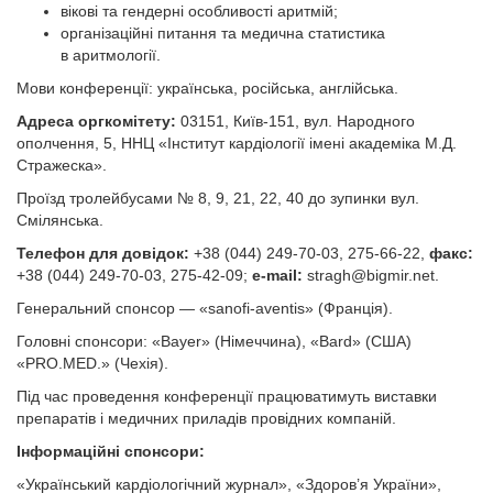
вікові та гендерні особливості аритмій;
організаційні питання та медична статистика
в аритмології.
Мови конференції: українська, російська, англійська.
Адреса оргкомітету:
03151, Київ-151, вул. Народного
ополчення, 5, ННЦ «Інститут кардіології імені академіка М.Д.
Стражеска».
Проїзд тролейбусами № 8, 9, 21, 22, 40 до зупинки вул.
Смілянська.
Телефон для довідок:
+38 (044) 249-70-03, 275-66-22,
факс:
+38
(044) 249-70-03, 275-42-09;
е-mail:
stragh@bigmir.net
.
Генеральний спонсор — «sanofi-aventis» (Франція).
Головні спонсори: «Bayer» (Німеччина), «Bard» (США)
«PRO.МЕD.» (Чехія).
Під час проведення конференції працюватимуть виставки
препаратів і медичних приладів провідних компаній.
Інформаційні спонсори:
«Український кардіологічний журнал», «Здоров’я України»,