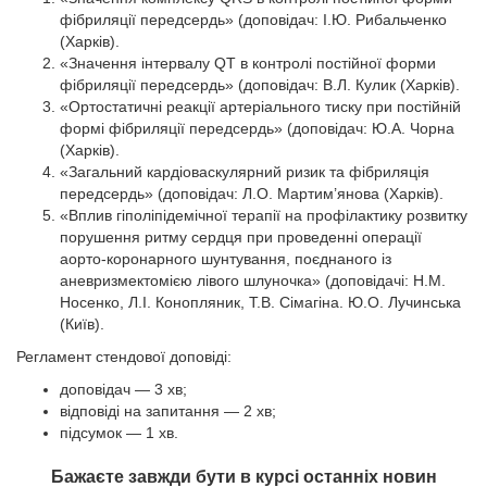
фібриляції передсердь»
(доповідач: І.Ю. Рибальченко
(Харків).
«Значення інтервалу QT в контролі постійної форми
фібриляції передсердь» (доповідач: В.Л. Кулик (Харків).
«Ортостатичні реакції артеріального тиску при постійній
формі фібриляції передсердь»
(доповідач: Ю.А. Чорна
(Харків).
«Загальний кардіоваскулярний ризик та фібриляція
передсердь» (доповідач: Л.О. Мартим’янова (Харків).
«Вплив гіполіпідемічної терапії на профілактику розвитку
порушення ритму сердця при проведенні операції
аорто-коронарного шунтування, поєднаного із
аневризмектомією лівого шлуночка» (доповідачі: Н.М.
Носенко, Л.І. Конопляник, Т.В. Сімагіна. Ю.О. Лучинська
(Київ).
Регламент стендової доповіді:
доповідач — 3 хв;
відповіді на запитання — 2 хв;
підсумок — 1 хв.
Бажаєте завжди бути в курсі останніх новин