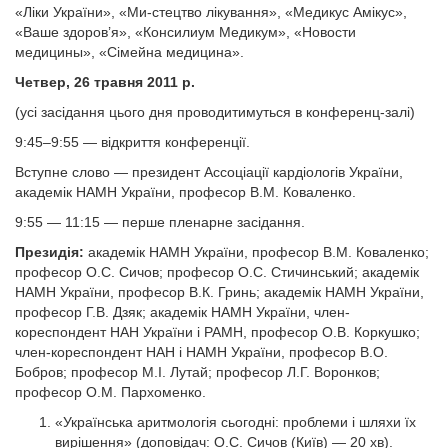
«Ліки України», «Ми-стецтво лікування», «Медикус Амікус»,
«Ваше здоров’я», «Консилиум Медикум», «Новости
медицины», «Сімейна медицина».
Четвер, 26 травня 2011 р.
(усі засідання цього дня проводитимуться в конференц-залі)
9:45–9:55 — відкриття конференції.
Вступне слово — президент Ассоціації кардіологів України,
академік НАМН України, професор В.М. Коваленко.
9:55 — 11:15 — перше пленарне засідання.
Президія:
академік НАМН України, професор В.М. Коваленко;
професор О.С. Сичов; професор О.С. Стичинський; академік
НАМН України, професор В.К. Гринь; академік НАМН України,
професор Г.В. Дзяк;
академік НАМН України, член-
кореспондент НАН України і РАМН, професор О.В. Коркушко;
член-кореспондент НАН і НАМН України, професор В.О.
Бобров; професор М.І. Лутай; професор Л.Г. Воронков;
професор О.М. Пархоменко.
«Українська аритмологія сьогодні: проб­леми і шляхи їх
вирішення» (доповідач:
О.С. Сичов (Київ) — 20 хв).