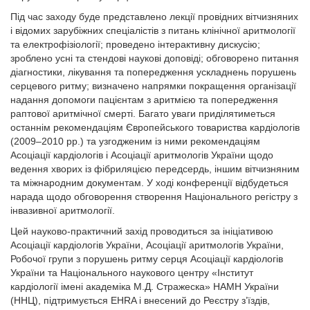
Під час заходу буде представлено лекції провідних вітчизняних
і відомих зарубіжних спеціалістів з питань клінічної аритмології
та електрофізіології; проведено інтерактивну дискусію;
зроблено усні та стендові наукові доповіді; обговорено питання
діагностики, лікування та попередження ускладнень порушень
серцевого ритму; визначено напрямки покращення організації
надання допомоги пацієнтам з аритмією та попередження
раптової аритмічної смерті. Багато уваги приділятиметься
останнім рекомендаціям Європейського товариства кардіологів
(2009–2010 рр.) та узгодженим із ними рекомендаціям
Асоціації кардіологів і Асоціації аритмологів України щодо
ведення хворих із фібриляцією передсердь, іншим вітчизняним
та міжнародним документам. У ході конференції відбудеться
нарада щодо обговорення створення Національного регістру з
інвазивної аритмології.
Цей науково-практичний захід проводиться за ініціативою
Асоціації кардіологів України, Асоціації аритмологів України,
Робочої групи з порушень ритму серця Асоціації кардіологів
України та Національного наукового центру «Інститут
кардіології імені академіка М.Д. Стражеска» НАМН України
(ННЦ), підтримується EHRA і внесений до Реєстру з’їздів,