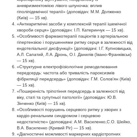
аневризмектомією лівого шлуночка: вплив
гіполіпідемічної терапії»
(доповідач: М.М. Долженко
(Київ) — 15 хв).
«Антиаритмічні засоби у комплексній терапії ішемічної
хвороби серця» (доповідач: І.П. Катеринчук — 15 хв).
«Особливості фармакотерапії пацієнтів з артеріальною
гіпертензією і порушеннями ритму серця в залежності від
ендотеліальної дисфункції»
(доповідачі: І.Г. Купновицька,
А.Л. Сапатий, Л.А. Дронь, О.І. Данилів (Івано-Франківськ)
— 15 хв).
«Структурне електрофізіологічне ремоделювання
передсердь: частота або тривалість пароксизмів
фібриляції передсердь» (доповідач: Г.М. Солов’ян (Київ)
— 15 хв).
«Поширеність тріпотіння передсердь в залежності від
віку, статі та супутньої патології» (доповідач: Ю.В.
Зінченко (Київ) — 15 хв)
.
«Особливості порушень серцевого ритму у хворих з
кардіо-ренальним синдромом і серцевою
недостатністю» (доповідачі: А.М. Василенко,С.О. Шейко,
В.А. Василенко (Кривий Ріг) — 15 хв).
«Діагностичні можливості маркерних кардіотропних