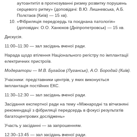
аутоантитіл в прогнозуванні ризику розвитку порушень
серцевого ритму» (доповідачі: В.Ю. Лишневська, А.Б.
Полєтаєв (Київ) — 15 хв).
«Фібриляція передсердь та поєднана патологія»
(доповідач: О.О. Ханюков (Дніпропетровськ) — 15 хв.
Дискусія.
11:00–11:30
— зал засідань вченої ради.
Нарада щодо втілення Національного регістру по імплантації
електричних пристроїв.
Модератори — М.В. Бугайов (Луганськ), А.О. Бородай (Київ).
Учасники: представники центрів, у яких виконується
імплантація постійних ЕКС.
11:30–12:30 — зал засідань вченої ради.
Засідання експертної ради на тему «Міжнародні та вітчизняні
рекомендації з фібриляції передсердь в фокусі результатів
багатоцентрових досліджень»
Участь у засіданні — за запрошенням.
12:30–13:45 — зал засідань вченої ради.