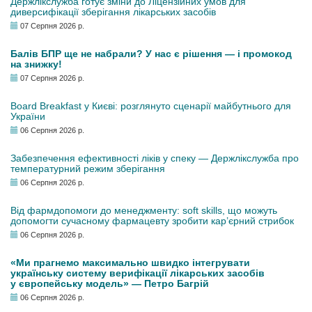
Держлікслужба готує зміни до Ліцензійних умов для
диверсифікації зберігання лікарських засобів
07 Серпня 2026 р.
Балів БПР ще не набрали? У нас є рішення — і промокод
на знижку!
07 Серпня 2026 р.
Board Breakfast у Києві: розглянуто сценарії майбутнього для
України
06 Серпня 2026 р.
Забезпечення ефективності ліків у спеку — Держлікслужба про
температурний режим зберігання
06 Серпня 2026 р.
Від фармдопомоги до менеджменту: soft skills, що можуть
допомогти сучасному фармацевту зробити кар’єрний стрибок
06 Серпня 2026 р.
«Ми прагнемо максимально швидко інтегрувати
українську систему верифікації лікарських засобів
у європейську модель» — Петро Багрій
06 Серпня 2026 р.