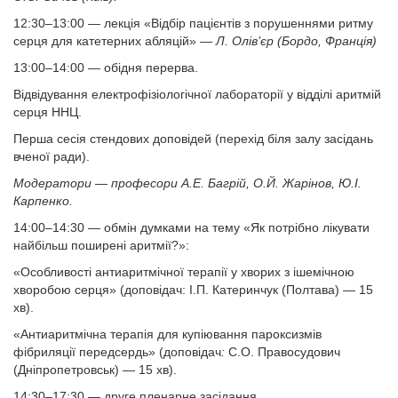
12:30–13:00 — лекція «Відбір пацієнтів з порушеннями ритму
серця для катетерних абляцій» —
Л. Олів’єр (Бордо, Франція)
13:00–14:00 — обідня перерва.
Відвідування електрофізіологічної лабораторії у відділі аритмій
серця ННЦ.
Перша сесія стендових доповідей (перехід біля залу засідань
вченої ради).
Модератори — професори А.Е. Багрій, О.Й. Жарінов, Ю.І.
Карпенко.
14:00–14:30 — обмін думками на тему «Як потрібно лікувати
найбільш поширені аритмії?»:
«Особливості антиаритмічної терапії у хворих з ішемічною
хворобою серця» (доповідач: І.П. Катеринчук (Полтава) — 15
хв).
«Антиаритмічна терапія для купіювання пароксизмів
фібриляції передсердь» (доповідач
:
С.О. Правосудович
(Дніпропетровськ) — 15 хв).
14:30–17:30 — друге пленарне засідання.