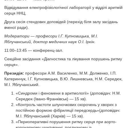
Відвідування електрофізіологічної лабораторії у відділі аритмій
серця ННЦ.
Друга сесія стендових доповідей (перехід біля залу засідань
вченої ради).
Модератори — професори І.Г. Купновицька, М.І.
Яблучанський, доктор медичних наук О.І. Іркін.
11:00–13:45 — конференц-зал.
Секційне засідання «Діагностика та лікування порушень ритму
серця».
Президія:
професори А.М. Василенко, М.М. Долженко, І.П.
Катеринчук, І.Г. Купновицька, В.Ю. Лишневська, Н.М. Середюк,
М.І. Яблучанський.
«Синдроми і феномени в аритмології»
(доповідач: Н.М.
Середюк (Івано-Франківськ) — 15 хв).
«Контроль частоти шлуночкових скорочень у хворих з
постійною формою фібриляції передсердь»(доповідач:
М.І. Яблучанський (Харків) — 15 хв).
«Периоперативні порушення ритму серця при аорто-
коронарному шунтуванні, поєднаному із