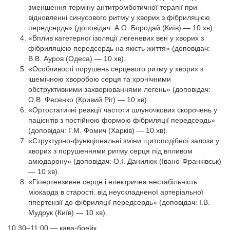
зменшення терміну антитромботичної терапії при
відновленні синусового ритму у хворих з фібриляцією
передсердь» (доповідач: А.О. Бородай (Київ) — 10 хв).
«Вплив катетерної ізоляції легеневих вен у хворих з
фібриляцією передсердь на якість життя» (доповідач:
В.В. Ауров (Одеса) — 10 хв).
«Особливості порушень серцевого ритму у хворих з
ішемічною хворобою серця та хронічними
обструктивними захворюваннями легень» (доповідач:
О.В. Фесенко (Кривий Ріг) — 10 хв).
«Ортостатичні реакції частоти шлуночкових скорочень у
пацієнтів з постійною формою фібриляції передсердь»
(доповідач: Г.М. Фомич (Харків) — 10 хв).
«Структурно-функціональні зміни щитоподібної залози у
хворих з порушеннями ритму серця під впливом
аміодарону» (доповідач: О.І. Данилюк (Івано-Франківськ)
— 10 хв).
«Гіпертензивне серце і електрична нестабільність
міокарда в старості: від неускладненої артеріальної
гіпертензії до фібриляції передсердь» (доповідач: І.В.
Мудрук (Київ) — 10 хв).
10:30–11:00
— кава-брейк.