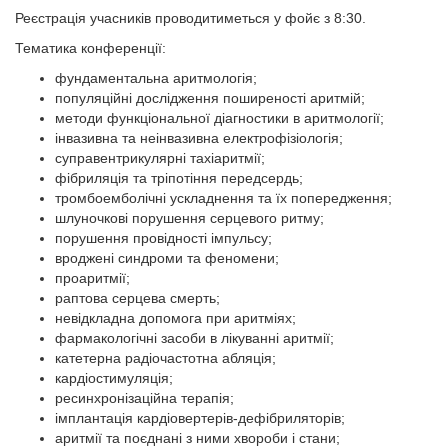
Реєстрація учасників проводитиметься у фойє з 8:30.
Тематика конференції:
фундаментальна аритмологія;
популяційні дослідження поширеності аритмій;
методи функціональної діагностики в аритмології;
інвазивна та неінвазивна електрофізіологія;
суправентрикулярні тахіаритмії;
фібриляція та тріпотіння передсердь;
тромбоемболічні ускладнення та їх попередження;
шлуночкові порушення серцевого ритму;
порушення провідності імпульсу;
вроджені синдроми та феномени;
проаритмії;
раптова серцева смерть;
невідкладна допомога при аритміях;
фармакологічні засоби в лікуванні аритмії;
катетерна радіочастотна абляція;
кардіостимуляція;
ресинхронізаційна терапія;
імплантація кардіовертерів-дефібриляторів;
аритмії та поєднані з ними хвороби і стани;