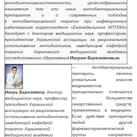
антибиотикорезистентности, целесообразности
назначения тех или иных антибактериальных
препаратов и о современных подходах
к антибактериальной терапии при инфекционных
заболеваниях корреспондент «Еженедельника АПТЕКА»
беседует с доктором медицинских наук, профессором,
президентом Украинской ассоциации за рациональное
использование антибиотиков, заведующим кафедрой
терапии Харьковской медицинской академии
последипломного образования
Игорем Березняковым
.
—
Антибактериальные
препараты, являясь
уникальным классом
медикаментов,
принципиально отличаются
Игорь Березняков
, доктор
от большинства
медицинских наук, профессор,
лекарственных средств,
президент Украинской
применяемых в медицине.
ассоциации за рациональное
Если действие препаратов
использование антибиотиков,
любой другой
заведующий кафедрой
фармакотерапевтической
терапии Харьковской
группы направлено
медицинской академии