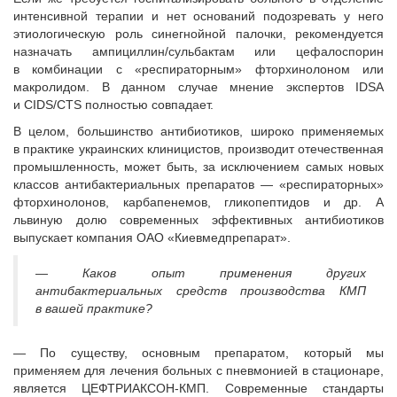
интенсивной терапии и нет оснований подозревать у него
этиологическую роль синегнойной палочки, рекомендуется
назначать ампициллин/сульбактам или цефалоспорин
в комбинации с «респираторным» фторхинолоном или
макролидом. В данном случае мнение экспертов IDSA
и CIDS/CTS полностью совпадает.
В целом, большинство антибиотиков, широко применяемых
в практике украинских клиницистов, производит отечественная
промышленность, может быть, за исключением самых новых
классов антибактериальных препаратов — «респираторных»
фторхинолонов, карбапенемов, гликопептидов и др. А
львиную долю современных эффективных антибиотиков
выпускает компания ОАО «Киевмедпрепарат».
— Каков опыт применения других
антибактериальных средств производства КМП
в вашей практике?
— По существу, основным препаратом, который мы
применяем для лечения больных с пневмонией в стационаре,
является ЦЕФТРИАКСОН-КМП. Современные стандарты