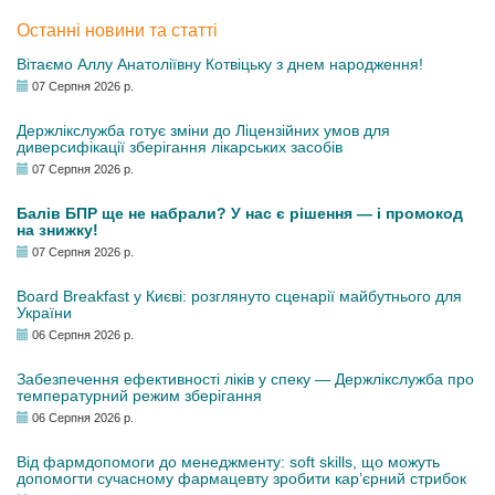
Останні новини та статті
Вітаємо Аллу Анатоліївну Котвіцьку з днем народження!
07 Серпня 2026 р.
Держлікслужба готує зміни до Ліцензійних умов для
диверсифікації зберігання лікарських засобів
07 Серпня 2026 р.
Балів БПР ще не набрали? У нас є рішення — і промокод
на знижку!
07 Серпня 2026 р.
Board Breakfast у Києві: розглянуто сценарії майбутнього для
України
06 Серпня 2026 р.
Забезпечення ефективності ліків у спеку — Держлікслужба про
температурний режим зберігання
06 Серпня 2026 р.
Від фармдопомоги до менеджменту: soft skills, що можуть
допомогти сучасному фармацевту зробити кар’єрний стрибок