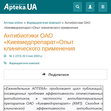
Меню
Меню
»
»
Аптека online
Фармацевтичні компанії
Антибиотики ОАО
«Киевмедпрепарат»Опыт клинического применения
Антибиотики ОАО
«Киевмедпрепарат»Опыт
клинического применения
№ 2 (373) 20 Січня 2003 р.
Фармацевтичні компанії
Поділитися
«Еженедельник АПТЕКА» продолжает цикл публикаций,
посвященных проблеме эффективности отечественных
антибиотиков, в частности антибактериальных
препаратов ОАО «Киевмедпрепарат» (КМП). Сегодня о
клинической эффективности антибиотиков,