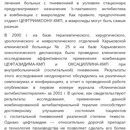
лечения больных с пневмонией в условиях стационара
предусматривают назначение
-лактамного антибиотика
b
в комбинации с макролидом. Как правило, предпочтение
отдают ЦЕФТРИАКСОНУ-КМП, а макролиды могут быть самые
разные.
В 2000 г. на базе терапевтического, хирургического,
урологического и неврологического отделений Харьковской
клинической больницы № 25 и на базе Харьковского
онкологического диспансера было проведено клиническое
исследование эффективности применения комбинации
ЦЕФТАЗИДИМА-КМП и ОКСАЦИЛЛИНА-КМП при
внутрибольничной (госпитальной) пневмонии. Результаты
этого исследования неоднократно обсуждались на различных
симпозиумах и конференциях, а отчет о проведенной работе
опубликован в первом номере журнала «Клиническая
антибиотикотерапия» за 2001 г. В целом, как свидетельствуют
результаты исследования, применение данной
комбинированной антибактериальной терапии способствует
достоверному улучшению состояния пациентов
с госпитальной пневмонией различной степени тяжести.
Однако цефтазидим — относительно дорогой препарат
и технология производства не позволяет сделать его более