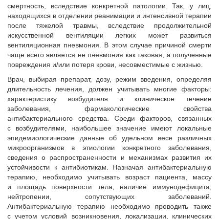
смертность, вследствие конкретной патологии. Так, у лиц,
находящихся в отделении реанимации и интенсивной терапии
после тяжелой травмы, вследствие продолжительной
искусственной вентиляции легких может развиться
вентиляционная пневмония. В этом случае причиной смерти
чаще всего является не пневмония как таковая, а полученные
повреждения и/или потеря крови, несовместимые с жизнью.
Врач, выбирая препарат, дозу, режим введения, определяя
длительность лечения, должен учитывать многие факторы:
характеристику возбудителя и клиническое течение
заболевания, фармакологические свойства
антибактериального средства. Среди факторов, связанных
с возбудителями, наибольшее значение имеют локальные
эпидемиологические данные об удельном весе различных
микроорганизмов в этиологии конкретного заболевания,
сведения о распространенности и механизмах развития их
устойчивости к антибиотикам. Назначая антибактериальную
терапию, необходимо учитывать возраст пациента, массу
и площадь поверхности тела, наличие иммунодефицита,
нейтропении, сопутствующих заболеваний.
Антибактериальную терапию необходимо проводить также
с учетом условий возникновения, локализации, клинических