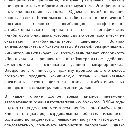
специфические ферменты, которые разрушают структуру
препарата и таким образом инактивируют его. Эти ферменты
получили название
-лактамаз. Одним из путей продления
b
использования
-лактамных антибиотиков в клинической
b
практике является комбинация эффективного
антибактериального препарата со специфическим
ингибитором
-лактамаз, который сам по себе практически не
b
оказывает антибактериального действия. Вступая
во взаимодействие с
-лактамазами бактерий, специфический
b
ингибитор инактивирует их, возбудитель теряет способность
«бороться» и проявляется антибактериальное действие
ампициллина в отношении данного микроорганизма.
Внедрение в клиническую практику препаратов этого класса
позволило продлить клиническую жизнь и значительно
расширить спектр действия таких антибактериальных
препаратов, как ампициллин и амоксициллин.
В нашей стране долгое время диагноз пневмонии
автоматически означал госпитализацию больного. В 90-е годы
подход к определению места лечения больного (амбулаторно
или в стационаре) кардинальным образом изменился.
Большинство пациентов с пневмонией могут лечиться дома и,
следовательно, принимать антибиотики перорально. Однако