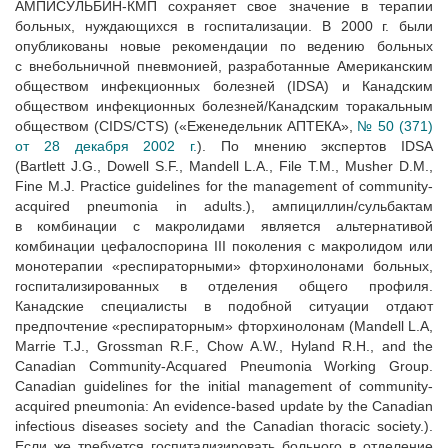
АМПИСУЛЬБИН-КМП сохраняет свое значение в терапии
больных, нуждающихся в госпитализации. В 2000 г. были
опубликованы новые рекомендации по ведению больных
с внебольничной пневмонией, разработанные Американским
обществом инфекционных болезней (IDSA) и Канадским
обществом инфекционных болезней/Канадским торакальным
обществом (CIDS/CTS) («Еженедельник АПТЕКА»,
№ 50 (371)
от 28 декабря 2002 г.
). По мнению экспертов IDSA
(Bartlett J.G., Dowell S.F., Mandell L.A., File T.M., Musher D.M.,
Fine M.J. Practice guidelines for the management of community-
acquired pneumonia in adults.), ампициллин/сульбактам
в комбинации с макролидами является альтернативой
комбинации цефалоспорина III поколения с макролидом или
монотерапии «респираторными» фторхинолонами больных,
госпитализированных в отделения общего профиля.
Канадские специалисты в подобной ситуации отдают
предпочтение «респираторным» фторхинолонам (Mandell L.A,
Marrie T.J., Grossman R.F., Chow A.W., Hyland R.H., and the
Canadian Community-Acquared Pneumonia Working Group.
Canadian guidelines for the initial management of community-
acquired pneumonia: An evidence-based update by the Canadian
infectious diseases society and the Canadian thoracic society.).
Если же требуется госпитализировать больного в отделение