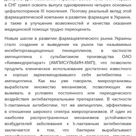
в СНГ сумел освоить выпуск одновременно четырех основных
цефалоспоринов III поколения. Поэтому реальный вклад этой
фармацевтической компании в развитие фармации в Украине,
а также в улучшение возможностей и качества оказания
медицинской помощи трудно переоценить.
Новым шагом в развитии фармацевтического рынка Украины
стало создание и выведение на рынок так называемых
ингибиторозащищенных пенициллинов, в частности
ампициллина с сульбактамом производства ОАО
«Киевмедпрепарат» (АМПИСУЛЬБИН-КМП), что позволило
продлить клиническое использование достаточно известного
и хорошо зарекомендовавшего себя антибиотика —
ампициллина. Как мы уже говорили, микроорганизмы
выработали множество механизмов, позволяющих им
выживать в условиях постоянного или периодического
воздействия антибактериальными препаратами. В частности
-лактамные антибиотики, тот же ампициллин, эффективны
b
в отношении широкого спектра микроорганизмов. И один из
наиболее распространенных механизмов устойчивости
возбудителей заболевания к
-лактамным антибиотикам
b
заключается в том, что бактерии вырабатывают