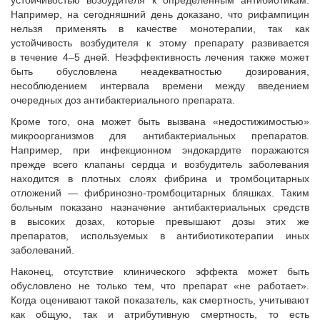
устойчивостью возбудителя к определенным антибиотикам.
Например, на сегодняшний день доказано, что рифампицин
нельзя применять в качестве монотерапии, так как
устойчивость возбудителя к этому препарату развивается
в течение 4–5 дней. Неэффективность лечения также может
быть обусловлена неадекватностью дозирования,
несоблюдением интервала времени между введением
очередных доз антибактериального препарата.
Кроме того, она может быть вызвана «недостижимостью»
микроорганизмов для антибактериальных препаратов.
Например, при инфекционном эндокардите поражаются
прежде всего клапаны сердца и возбудитель заболевания
находится в плотных слоях фибрина и тромбоцитарных
отложений — фибринозно-тромбоцитарных бляшках. Таким
больным показано назначение антибактериальных средств
в высоких дозах, которые превышают дозы этих же
препаратов, используемых в антибиотикотерапии иных
заболеваний.
Наконец, отсутствие клинического эффекта может быть
обусловлено не только тем, что препарат «не работает».
Когда оценивают такой показатель, как смертность, учитывают
как общую, так и атрибутивную смертность, то есть