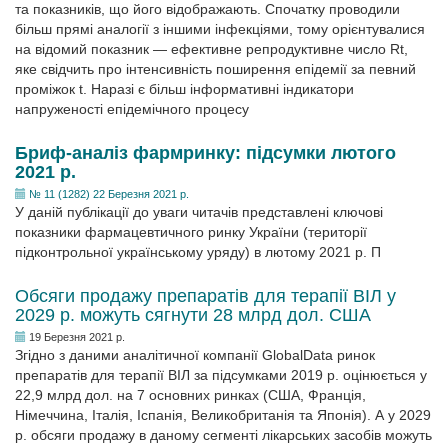
та показників, що його відображають. Спочатку проводили
більш прямі аналогії з іншими інфекціями, тому орієнтувалися
на відомий показник — ефективне репродуктивне число Rt,
яке свідчить про інтенсивність поширення епідемії за певний
проміжок t. Наразі є більш інформативні індикатори
напруженості епідемічного процесу
Бриф-аналіз фармринку: підсумки лютого
2021 р.
№ 11 (1282) 22 Березня 2021 р.
У даній публікації до уваги читачів представлені ключові
показники фармацевтичного ринку України (території
підконтрольної українському уряду) в лютому 2021 р. П
Обсяги продажу препаратів для терапії ВІЛ у
2029 р. можуть сягнути 28 млрд дол. США
19 Березня 2021 р.
Згідно з даними аналітичної компанії GlobalDatа ринок
препаратів для терапії ВІЛ за підсумками 2019 р. оцінюється у
22,9 млрд дол. на 7 основних ринках (США, Франція,
Німеччина, Італія, Іспанія, Великобританія та Японія). А у 2029
р. обсяги продажу в даному сегменті лікарських засобів можуть