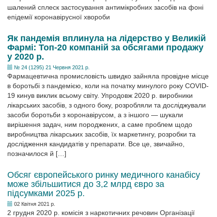
шалений сплеск застосування антимікробних засобів на фоні
епідемії коронавірусної хвороби
Як пандемія вплинула на лідерство у Великій
Фармі: Топ-20 компаній за обсягами продажу
у 2020 р.
№ 24 (1295) 21 Червня 2021 р.
Фармацевтична промисловість швидко зайняла провідне місце
в боротьбі з пандемією, коли на початку минулого року COVID-
19 кинув виклик всьому світу. Упродовж 2020 р. виробники
лікарських засобів, з одного боку, розробляли та досліджували
засоби боротьби з коронавірусом, а з іншого — шукали
вирішення задач, ним породжених, а саме проблем щодо
виробництва лікарських засобів, їх маркетингу, розробки та
дослідження кандидатів у препарати. Все це, звичайно,
позначилося й […]
Обсяг європейського ринку медичного канабісу
може збільшитися до 3,2 млрд євро за
підсумками 2025 р.
02 Квітня 2021 р.
2 грудня 2020 р. комісія з наркотичних речовин Організації