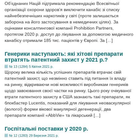
Об’єднаних Націй підтримала рекомендацію Всесвітньої
організації охорони здоров’я виключити канабіс зі списку
найнебезпечніших наркотиків у світі (проте залишається
заборона на його застосування в немедичних цілях). За
оцінками консалтингової компанії Prohibition Partners,
протягом 2020 р. доступ до лікування за допомогою медичного
канабісу отримали 185 тис. пацієнтів у Європі. За […]
Генерики наступають: які хітові препарати
втратять патентний захист у 2021 р.?
№ 13 (1284) 5 Квітня 2021 р.
Щороку велика кількість успішних препаратів втрачає свій
патентний захист, що незмінно ставить під питання їх владу
на ринку, відкриваючи нові можливості виробникам генериків
щодо завоювання своєї частки на ринку. Цього року очікуваної
втрати патентного захисту в США зазнають такі препарати, як
блокбастер Lucentis, показаний для лікування неоваскулярної
(вологої) форми вікової макулярної дегенерації, два
препарати компанії «AbbVie» та лікарський […]
Госпітальні поставки у 2020 р.
№ 12 (1283) 29 Березня 2021 р.