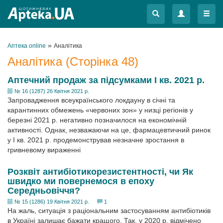
Меню
Меню
»
Аптека online
Аналітика
Аналітика (Сторінка 48)
Аптечний продаж за підсумками I кв. 2021 р.
№ 16 (1287) 26 Квітня 2021 р.
Запровадження всеукраїнського локдауну в січні та
карантинних обмежень «червоних зон» у низці регіонів у
березні 2021 р. негативно позначилося на економічній
активності. Однак, незважаючи на це, фармацевтичний ринок
у І кв. 2021 р. продемонстрував незначне зростання в
гривневому вираженні
Розквіт антибіотикорезистентності, чи Як
швидко ми повернемося в епоху
Середньовіччя?
№ 15 (1286) 19 Квітня 2021 р.
1
На жаль, ситуація з раціональним застосуванням антибіотиків
в Україні залишає бажати кращого. Так, у 2020 р. відмічено