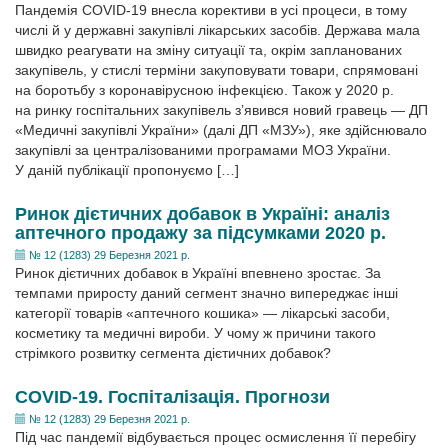
Пандемія СOVID-19 внесла корективи в усі процеси, в тому
числі й у державні закупівлі лікарських засобів. Держава мала
швидко реагувати на зміну ситуації та, окрім запланованих
закупівель, у стислі терміни закуповувати товари, спрямовані
на боротьбу з коронавірусною інфекцією. Також у 2020 р.
на ринку госпітальних закупівель з’явився новий гравець — ДП
«Медичні закупівлі України» (далі ДП «МЗУ»), яке здійснювало
закупівлі за централізованими програмами МОЗ України.
У даній публікації пропонуємо […]
Ринок дієтичних добавок в Україні: аналіз
аптечного продажу за підсумками 2020 р.
№ 12 (1283) 29 Березня 2021 р.
Ринок дієтичних добавок в Україні впевнено зростає. За
темпами приросту даний сегмент значно випереджає інші
категорії товарів «аптечного кошика» — лікарські засоби,
косметику та медичні вироби. У чому ж причини такого
стрімкого розвитку сегмента дієтичних добавок?
COVID-19. Госпіталізація. Прогнози
№ 12 (1283) 29 Березня 2021 р.
Під час пандемії відбувається процес осмислення її перебігу