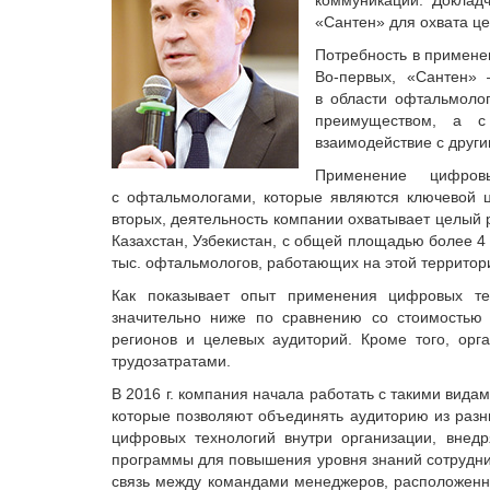
коммуникации. Доклад
«Сантен» для охвата це
Потребность в примене
Во-первых, «Сантен»
в области офтальмолог
преимуществом, а с
взаимодействие с друг
Применение цифров
с офтальмологами, которые являются ключевой ц
вторых, деятельность компании охватывает целый р
Казахстан, Узбекистан, с общей площадью более 4
тыс. офтальмологов, работающих на этой территор
Как показывает опыт применения цифровых те
значительно ниже по сравнению со стоимостью 
регионов и целевых аудиторий. Кроме того, ор
трудозатратами.
В 2016 г. компания начала работать с такими вид
которые позволяют объединять аудиторию из разн
цифровых технологий внутри организации, внед
программы для повышения уровня знаний сотрудни
связь между командами менеджеров, расположенных