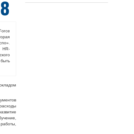
Force
орая
спо».
. HR-
ского
 быть
окладом
рументов
расходы
развитие
учение,
работы,