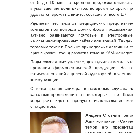
от 5 до 10 мин, а средняя продолжительность 
к уменьшению доли визитов, во время которых пр
уделяется время на визите, составляет всего 1,7.
Удельный вес визитов медицинских представит
контактов при помощи других форм продвижения
активно развиваются почтовые и электронные
на специализированных сайтах для врачей. Тенденц
торговых точек в Польше принадлежит аптечным с
ярко выражен тренд развития команд КАМ-менедже
Подытоживая выступление, докладчик отметил, чт
промоции фармацевтической продукции. Но в
взаимоотношений с целевой аудиторией, в частно
коммуникации.
С точки зрения спикера, в некоторых случаях 
каналами продвижения, а в некоторых — нет. Важн
когда речь идет о продукте, использование ко
с пациентом.
Андрей Стогний
, рег
Азии компании «Сантен
темой его презента