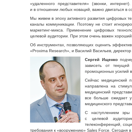
«удаленного представителя» (звонки, интернет
и в отношении любых новаций, важно двигаться в со
Мы живем в эпоху активного развития цифровых т
каналы коммуникации. Поэтому не стоит игнориров
маркетинг-микса. Применение цифровых технол
целевой аудитории. При этом очень важен хороши
Об инструментах, позволяющих оценить эффективн
«Proxima Research», и Василий Васильев, директор
Сергей Ищенко
подчер
зависеть от текущей 
промоционных усилий в
Сейчас медицинский п
направлена на стимул
медицинский представи
все больше ожидает у
медицинского представи
С наступлением эры 
с целевой аудитори
телеконференций, соци
требования к «вооружению» Sales Force. Сегодня в