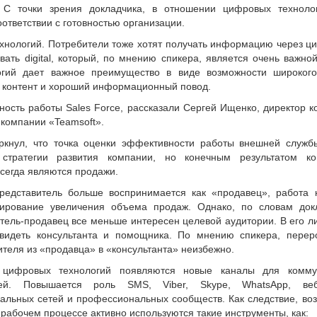
). С точки зрения докладчика, в отношении цифровых технолог
ответствии с готовностью организации.
ехнологий. Потребители тоже хотят получать информацию через 
ать digital, который, по мнению спикера, является очень важно
огий дает важное преимущество в виде возможности широкого
й контент и хороший информационный повод.
ость работы Sales Force, рассказали Сергей Ищенко, директор 
 компании «Teamsoft».
к­нул, что точка оценки эффективности работы внешней служб
стратегии развития компании, но конечным результатом ком
сегда являются продажи.
редставитель больше воспринимается как «продавец», работа к
ирование увеличения объема продаж. Однако, по словам докл
тель-продавец все меньше интересен целевой аудитории. В его л
видеть консультанта и помощника. По мнению спикера, перер
теля из «продавца» в «консультанта» неизбежно.
цифровых технологий появляются новые каналы для комму
ей. Повышается роль SMS, Viber, Skype, WhatsApp, веб
альных сетей и профессиональных сообществ. Как следствие, во
 рабочем процессе активно используются такие инструменты, как: