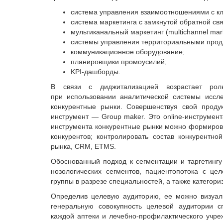
система управления взаимоотношения­ми с к
система маркетинга с замкнутой обратной св
мультиканальный маркетинг (multichannel ma
системы управления территориальными продаж
коммуникационное оборудование;
планировщики промоусилий;
KPI-дашборды.
В связи с диджитализацией возрастает роль
при использовании аналитической системы иссл
конкурентные рынки. Совершенствуя свой проду
инструмент — Group maker. Это online-инструмен
инструмента конкурентные рынки можно формирова
конкурентов; контролировать состав конкурентн
рынка, CRM, ETMS.
Обоснованный подход к сегментации и таргетингу
нозологических сегментов, пациентопотока с це
группы в разрезе специальностей, а также категор
Определив целевую аудиторию, ее можно визуал
генеральную совокупность целевой аудитории с
каждой аптеки и лечебно-профилактического учре