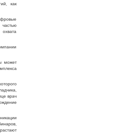
ий, как
цифровые
й частью
 охвата
компании
ы может
п­лекса
оторого
адчика,
ице врач
ождение
никации
инаров,
зрастают