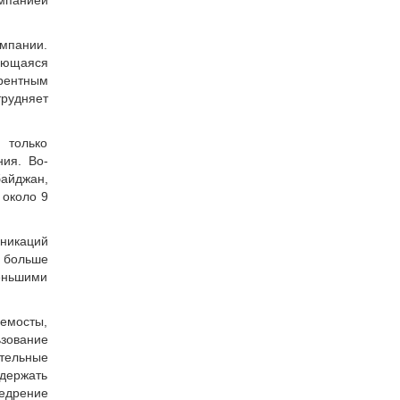
мпанией
омпании.
ующаяся
урентным
рудняет
только
ния. Во-
байджан,
 около 9
никаций
 больше
еньшими
лемосты,
ьзование
тельные
 держать
недрение