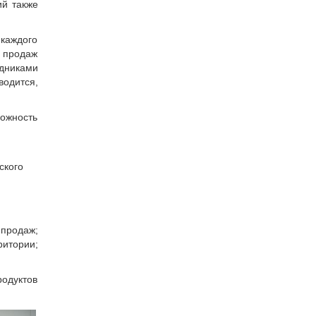
ий также
каждого
ы продаж
дниками
водится,
можность
ского
 продаж;
ритории;
родуктов