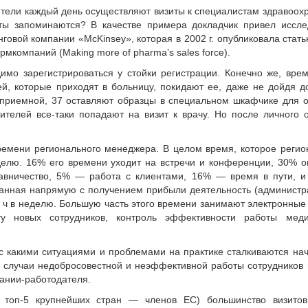
тели каждый день осуществляют визиты к специалистам здравоох
иты запоминаются? В качестве примера докладчик привел иссле
говой компании «McKinsey», которая в 2002 г. опубликовала стать
мкомпаний (Making more of pharma’s sales force).
имо зарегистрироваться у стойки регистрации. Конечно же, вре
ей, которые приходят в больницу, покидают ее, даже не дойдя д
 приемной, 37 оставляют образцы в специальном шкафчике для 
авителей все-таки попадают на визит к врачу. Но после личного
времени регионального менеджера. В целом время, которое реги
еделю. 16% его времени уходит на встречи и конференции, 30% о
тавничество, 5% — работа с клиентами, 16% — время в пути, 
занная напрямую с получением прибыли деятельность (админист
7 ч в неделю. Большую часть этого времени занимают электронные
ту новых сотрудников, контроль эффективности работы меди
 с какими ситуациями и проблемами на практике сталкиваются на
о случаи недобросовестной и неэффективной работы сотрудников
ании-работодателя.
 топ-5 крупнейших стран — членов ЕС) большинство визитов