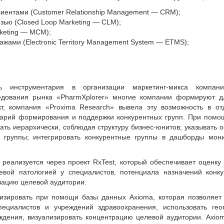
лиентами (Customer Relationship Management — CRM);
язью (Closed Loop Marketing — CLM);
rketing — МСМ);
ами (Electronic Territory Management System — ETMS);
 инструментария в организации маркетинг-микса компани
едования рынка «PharmXplorer» многие компании формируют д
кт, компания «Proxima Research» вывела эту возможность в от
тарий формирования и поддержки конкурентных групп. При помо
ть иерархически, соблюдая структуру бизнес-юнитов; указывать 
ой группы; интегрировать конкурентные группы в дашборды мон
 реализуется через проект RxTest, который обеспечивает оценку
левой патологией у специалистов, потенциала назначений конк
изацию целевой аудитории.
изировать при помощи базы данных Axioma, которая позволяет 
пециалистов и учреждений здравоохранения, использовать гео
ждения, визуализировать концентрацию целевой аудитории. Axio