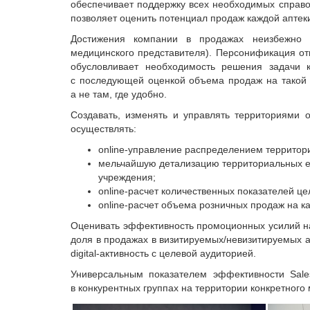
обеспечивает поддержку всех необходимых справо
позволяет оценить потенциал продаж каждой аптек
Достижения компании в продажах неизбежно с
медицинского представителя). Персонификация от
обусловливает необходимость решения задачи 
с последующей оценкой объема продаж на такой те
а не там, где удобно.
Создавать, изменять и управлять территориями o
осуществлять:
online-управление распределением территори
мельчайшую детализацию территориальных ед
учреждения;
online-расчет количественных показателей ц
online-расчет объема розничных продаж на к
Оценивать эффективность промоционных усилий на
доля в продажах в визитируемых/невизитируемых а
digital-активность с целевой аудиторией.
Универсальным показателем эффективности Sales
в конкурентных группах на территории конкретного