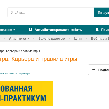
рювання
Антибіотикорезистентність
Псих
Аналітика
Законодавство
Ціни
Вебінари 
тра. Карьера и правила игры
тра. Карьера и правила игры
Поділ
мацевтика та фармація