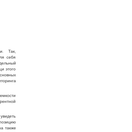
и. Так,
ля себя
дельный
щи этого
основных
иторинга
 емкости
урентной
увидеть
позицию
ma также