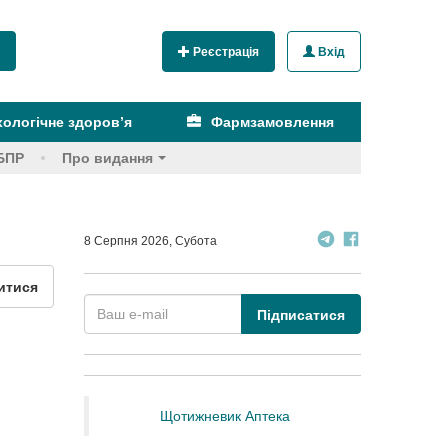
Реєстрація
Вхід
ологічне здоров’я
Фармзамовлення
БПР
Про видання
8 Серпня 2026, Субота
итися
Підписатися
Щотижневик Аптека