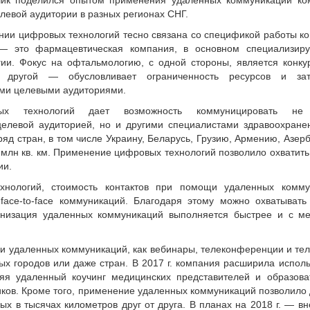
чик поделился опытом применения удаленных коммуникаций ко
левой аудитории в разных регионах СНГ.
нии цифровых технологий тесно связана со спецификой работы к
 — это фармацевтическая компания, в основном специализир
ии. Фокус на офтальмологию, с одной стороны, является конк
 другой — обусловливает ограниченность ресурсов и зат
ими целевыми аудиториями.
ых технологий дает возможность коммуницировать не 
елевой аудиторией, но и другими специалистами здравоохране
яд стран, в том числе Украину, Беларусь, Грузию, Армению, Азер
 млн кв. км. Применение цифровых технологий позволило охватить
ии.
хнологий, стоимость контактов при помощи удаленных комму
face-to-face коммуникаций. Благодаря этому можно охватывать
ганизация удаленных коммуникаций выполняется быстрее и с м
ами удаленных коммуникаций, как вебинары, телеконференции и те
ых городов или даже стран. В 2017 г. компания расширила испол
ряя удаленный коучинг медицинских представителей и образова
ков. Кроме того, применение удаленных коммуникаций позволило
 в тысячах километ­ров друг от друга. В планах на 2018 г. — в