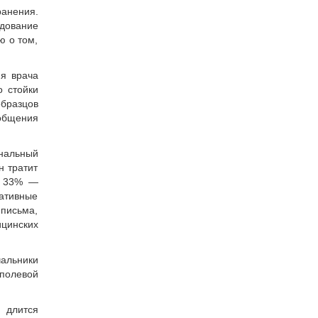
ранения.
дование
ю о том,
мя врача
о стойки
образцов
 общения
ональный
н тратит
и 33% —
ративные
 письма,
цинских
чальники
 полевой
 длится