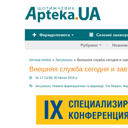
Фармдопомога
Сезонні захво
Рубрики
Новини
»
»
Аптека online
Актуально
Внешняя служба сегодня и зав
Внешняя служба сегодня и зав
№ 17 (1138) 30 Квітня 2018 р.
Актуально
,
Новини фармацевтики та фармації
,
Топ Моріон
,
Фар