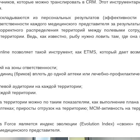
чников, которые можно транслировать в CRM. Этот инструментар
и.
кладываются из персональных результатов (эффективности 
ветственности каждого медицинского представителя за результат
корректного распределения территорий между полевыми сотру
рритории. Ведь, как известно, рыбу нужно ловить там, где она 
nline позволяет такой инструмент, как ETMS, который дает воз
й на зоны ответственности;
иниц (бриков) вплоть до одной аптеки или лечебно-профилактиче
елевой аудитории на каждой территории;
аждой территории.
 территории можно по таким показателям, как выполнение плана
птеках; приросты отгрузок на территорию; МСМ-активность на тер
 Force является индекс эволюции (Evolution Index) «своих» п
 медицинского представителя.