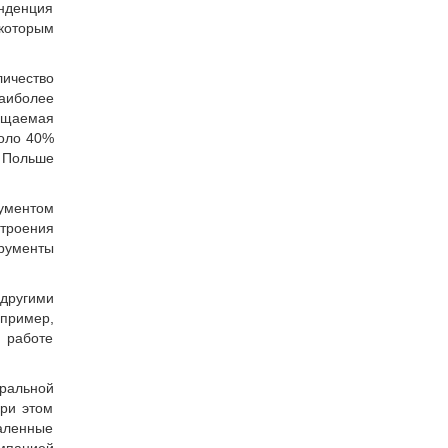
нденция
 которым
ичество
аиболее
ещаемая
коло 40%
в Польше
рументом
троения
трументы
другими
апример,
 работе
­ральной
При этом
аленные