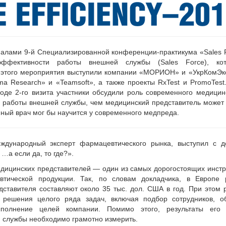
алами 9-й Специализированной конференции-практикума «Sales 
 эффективности работы внешней службы (Sales Force), кот
и этого мероприятия выступили компании «МОРИОН» и «УкрКомЭк
a Research» и «Teamsoft», а также проекты RxTest и PromoTest
де 2-го визита участники обсудили роль современного медицин
 работы внешней службы, чем медицинский представитель может
ный врач мог бы научится у современного медпреда.
еждународный эксперт фармацевтического рынка, выступил с д
…а если да, то где?».
медицинских представителей — один из самых дорогостоящих инст
тической продукции. Так, по словам докладчика, в Европе 
дставителя составляют около 35 тыс. дол. США в год. При этом 
т решения целого ряда задач, включая подбор сотрудников, об
полнение целей компании. Помимо этого, результаты его 
 службы необходимо грамотно измерить.