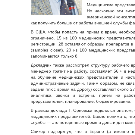
Медицинские представи
Но насколько эти виз
американской консалтин
как получить больше от работы внешней службы фар
В США, чтобы попасть на прием к врачу, необход
ограничено. 15 из 100 медицинских представител
регистрации, 28 оставляют образцы препаратов в
(samples closet). 20 из 100 медицинских предст
запоминаются только 8.
Докладчик также рассмотрел структуру рабочего 
менеджер тратит на работу, составляет 56 ч в н
на обучение медицинских представителей и нас
административные задачи. Таким образом, не свя
задачи плюс время на дорогу) составляют около 2
аналитика, звонки и встречи, прием на рабо
представителей, планирование, бюджетирование.
В рамках доклада Г. Орновски поделился опытом,
медицинских представителей. Важно понимать, чт
службы — это потерянные время и деньги для комп
Спикер подчеркнул, что в Европе (а именно в