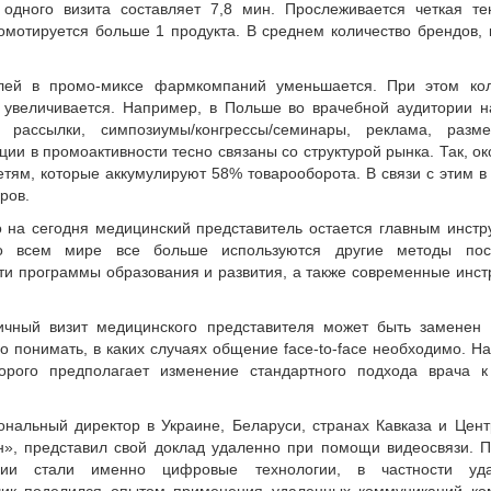
одного визита составляет 7,8 мин. Прослеживается четкая те
омотируется больше 1 продукта. В среднем количество брендов,
елей в промо-миксе фармкомпаний уменьшается. При этом кол
 увеличивается. Например, в Польше во врачебной аудитории н
 рассылки, симпозиумы/конгрессы/семинары, реклама, разм
ии в промоактивности тесно связаны со структурой рынка. Так, о
етям, которые аккумулируют 58% товарооборота. В связи с этим 
ров.
о на сегодня медицинский представитель остается главным инст
о всем мире все больше используются другие методы пос
сти программы образования и развития, а также современные инс
личный визит медицинского представителя может быть заменен 
о понимать, в каких случаях общение face-to-face необходимо. Н
торого предполагает изменение стандартного подхода врача к
иональный директор в Украине, Беларуси, странах Кавказа и Цент
», представил свой доклад удаленно при помощи видеосвязи. 
ции стали именно цифровые технологии, в частности уд