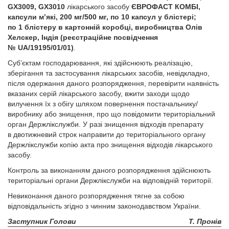
GX3009, GX3010
лікарського засобу
ЄВРОФАСТ КОМБІ,
капсули м’які, 200 мг/500 мг, по 10 капсул у блістері;
по 1 блістеру в картонній коробці, виробництва Олів
Хелскер, Індія (реєстраційне посвідчення
№ UA/19195/01/01)
.
Суб’єктам господарювання, які здійснюють реалізацію,
зберігання та застосування лікарських засобів, невідкладно,
після одержання даного розпорядження, перевірити наявність
вказаних серій лікарського засобу, вжити заходи щодо
вилучення їх з обігу шляхом повернення постачальнику/
виробнику або знищення, про що повідомити територіальний
орган Держлікслужби. У разі знищення відходів препарату
в двотижневий строк направити до територіального органу
Держлікслужби копію акта про знищення відходів лікарського
засобу.
Контроль за виконанням даного розпорядження здійснюють
територіальні органи Держлікслужби на відповідній території.
Невиконання даного розпорядження тягне за собою
відповідальність згідно з чинним законодавством України.
Заступник Голови
Т. Пронів