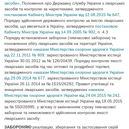
засоби»
, Положення про Державну службу України з лікарських
засобів та контролю за наркотиками, затвердженого
постановою Кабінету Міністрів України від 12.08.2015 № 647
,
Порядку здійснення державного контролю за якістю лікарських
засобів, що ввозяться в Україну, затвердженого
постановою
Кабінету Міністрів України від 14.09.2005 № 902
, п. 4.3
Порядку встановлення заборони (тимчасової заборони) та
поновлення обігу лікарських засобів на території України,
затвердженого
наказом Міністерства охорони здоров’я України
від 22.11.2011 № 809
, зареєстрованого Міністерством юстиції
України 30.01.2012 за № 126/20439, Порядку контролю якості
лікарських засобів під час оптової та роздрібної торгівлі,
затвердженого
наказом Міністерства охорони здоров’я України
від 29.09.2014 № 677
, зареєстрованого Міністерством юстиції
України 26.11.2014 за № 1515/26292, Правил утилізації та
знищення лікарських засобів, затверджених
наказом
Міністерства охорони здоров’я України від 24.04.2015 № 242
,
зареєстрованого Міністерством юстиції України від 18.05.2015
за № 550/26995, у зв’язку із закінченням строку тимчасової
заборони та неможливості здійснення контролю якості
лікарського засобу:
ЗАБОРОНЯЮ
реалізацію, зберігання та застосування серій