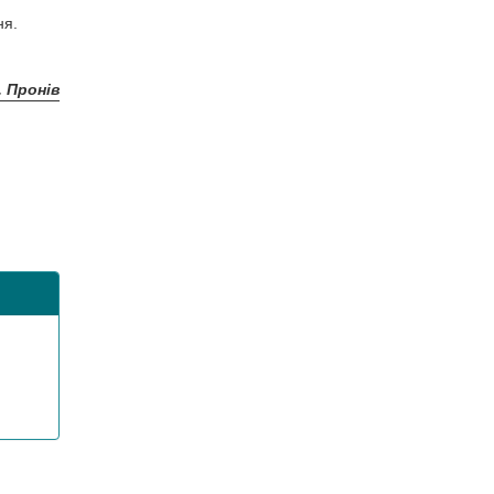
ня.
. Пронів