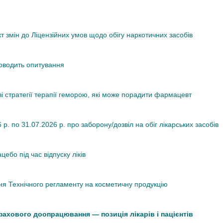
змін до Ліцензійних умов щодо обігу наркотичних засобів
роводить опитування
ві стратегії терапії геморою, які може порадити фармацевт
. по 31.07.2026 р. про заборону/дозвіл на обіг лікарських засобів
ебо під час відпуску ліків
я Технічного регламенту на косметичну продукцію
 фахового доопрацювання — позиція лікарів і пацієнтів