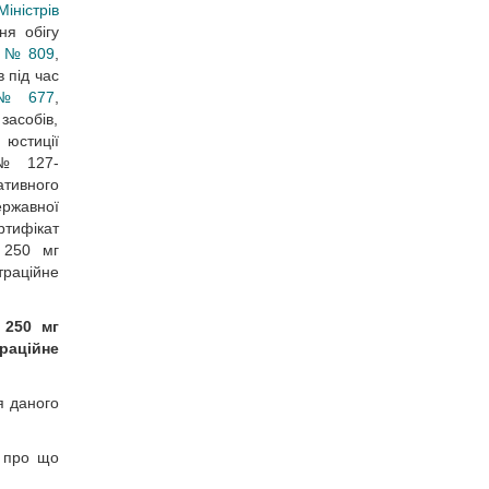
іністрів
ня обігу
1 № 809
,
 під час
4 № 677
,
засобів,
 юстиції
 № 127-
ативного
ержавної
ртифікат
о 250 мг
траційне
 250 мг
траційне
я даного
, про що