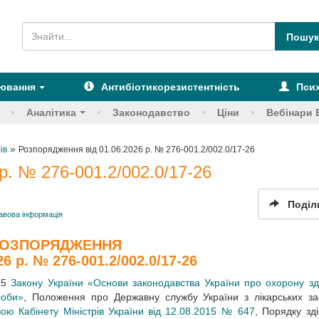
рювання
Антибіотикорезистентність
Псих
Аналітика
Законодавство
Ціни
Вебінари 
»
ів
Розпорядження від 01.06.2026 р. № 276-001.2/002.0/17-26
р. № 276-001.2/002.0/17-26
Поділ
авова інформація
ОЗПОРЯДЖЕННЯ
26 р. № 276-001.2/002.0/17-26
 55
Закону України «Основи законодавства України про охорону зд
соби»
, Положення про Державну службу України з лікарських за
ою Кабінету Міністрів України від 12.08.2015 № 647
, Порядку зд