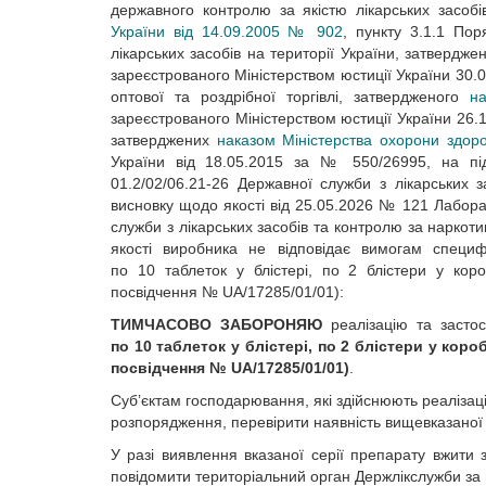
державного контролю за якістю лікарських засобі
України від 14.09.2005 № 902
, пункту 3.1.1 По
лікарських засобів на території України, затвердже
зареєстрованого Міністерством юстиції України 30.0
оптової та роздрібної торгівлі, затвердженого
н
зареєстрованого Міністерством юстиції України 26.1
затверджених
наказом Міністерства охорони здоро
України від 18.05.2015 за № 550/26995, на пі
01.2/02/06.21-26 Державної служби з лікарських з
висновку щодо якості від 25.05.2026 № 121 Лаборат
служби з лікарських засобів та контролю за наркот
якості виробника не відповідає вимогам специф
по 10 таблеток у блістері, по 2 блістери у ко
посвідчення № UA/17285/01/01):
ТИМЧАСОВО ЗАБОРОНЯЮ
реалізацію та засто
по 10 таблеток у блістері, по 2 блістери у ко
посвідчення № UA/17285/01/01)
.
Суб’єктам господарювання, які здійснюють реалізаці
розпорядження, перевірити наявність вищевказаної с
У разі виявлення вказаної серії препарату вжити
повідомити територіальний орган Держлікслужби за