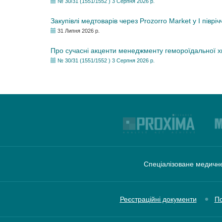
№ 30/31 (1551/1552 ) 3 Серпня 2026 р.
Закупівлі медтоварів через Prozorro Market у I півріч
31 Липня 2026 р.
Про сучасні акценти менеджменту гемороїдальної 
№ 30/31 (1551/1552 ) 3 Серпня 2026 р.
Спеціалізоване медичне
Реєстраційні документи
По