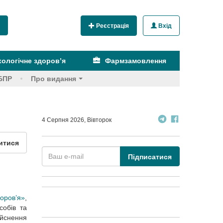
Реєстрація
Вхід
ологічне здоров’я
Фармзамовлення
БПР
Про видання
4 Серпня 2026, Вівторок
итися
Підписатися
оров’я»
,
собів та
ійснення