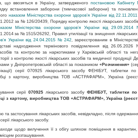
в, що ввозяться в Україну, затвердженого
постановою Кабінету М
рядку встановлення заборони (тимчасової заборони) та поновлен
ного
наказом Міністерства охорони здоров’я України від 22.11.201
1.2012 за № 126/20439, Порядку контролю якості лікарських засобів
аказом Міністерства охорони здоров’я України від 29.09.201
1.2014 за № 1515/26292, Правил утилізації та знищення лікарських 
в’я України від 24.04.2015 № 242
, зареєстрованим в Міністерстві
дставі надходження термінового повідомлення від 26.05.2026
асобів та контролю за наркотиками у Харківській області та нег
орії з контролю якості лікарських засобів та медичної продукції Д
иками у Дніпропетровській області за показником
«Розчинення»
(се
ікації) серії 070925 лікарського засобу ФЕНІБУТ, таблетки п
робці з картону, виробництва ТОВ «АСТРАФАРМ», Україна (реєс
сування серії
070925
лікарського засобу
ФЕНІБУТ, таблетки по
робці з картону, виробництва ТОВ «АСТРАФАРМ», Україна (реєс
ю та застосування лікарських засобів, невідкладно, після одержанн
ерії лікарського засобу.
 заходи щодо вилучення її з обігу шляхом поміщення в карантин
 місцем розташування.