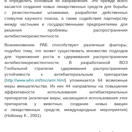
и определить основные их направления. Это прежде всего
касается создания новых лекарственных средств для борьбы
с резистентными штаммами, разработки действенных
стимулов научного поиска, а также содействия партнерству
между частными и государственными предприятиями для
решения проблемы распространения
антибиотикорезистентности.
Возникновению РАБ способствуют различные факторы,
подобно тому, что может существовать множество подходов
для торможения роста и сдерживания распространения
антибиотикорезистентности. В разработанной ВОЗ
Глобальной стратегии сдерживания распространения
устойчивости к антибактериальным препаратам
(
http://www.who.int/tmc/amr.html
) упоминается 64 возможные
меры вмешательства. Из них 44 направлены на повышение
эффективности использования антибактериальных
препаратов (исключая меры, касающиеся использования этих
препаратов у животных; создание новых вакцин
и лекарственных средств; международные мероприятия)
(Holloway K., 2001).