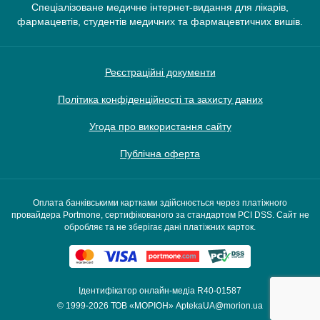
Спеціалізоване медичне інтернет-видання для лікарів,
фармацевтів, студентів медичних та фармацевтичних вишів.
Реєстраційні документи
Політика конфіденційності та захисту даних
Угода про використання сайту
Публічна оферта
Оплата банківськими картками здійснюється через платіжного
провайдера Portmone, сертифікованого за стандартом PCI DSS. Сайт не
обробляє та не зберігає дані платіжних карток.
Ідентифікатор онлайн-медіа R40-01587
© 1999-2026
ТОВ «МОРІОН»
AptekaUA@morion.ua