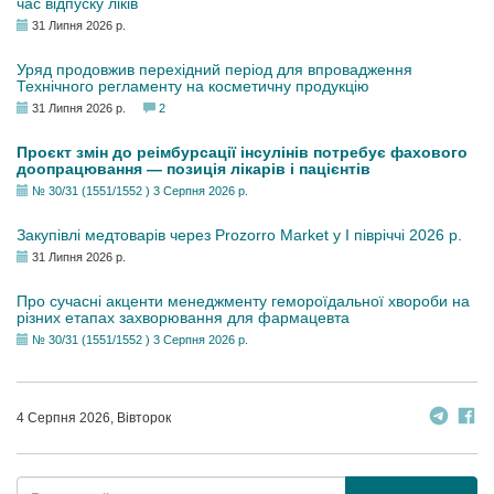
час відпуску ліків
31 Липня 2026 р.
Уряд продовжив перехідний період для впровадження
Технічного регламенту на косметичну продукцію
31 Липня 2026 р.
2
Проєкт змін до реімбурсації інсулінів потребує фахового
доопрацювання — позиція лікарів і пацієнтів
№ 30/31 (1551/1552 ) 3 Серпня 2026 р.
Закупівлі медтоварів через Prozorro Market у I півріччі 2026 р.
31 Липня 2026 р.
Про сучасні акценти менеджменту гемороїдальної хвороби на
різних етапах захворювання для фармацевта
№ 30/31 (1551/1552 ) 3 Серпня 2026 р.
4 Серпня 2026, Вівторок