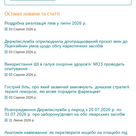
Останні новини та статті
Роздрібна реалізація ліків у липні 2026 р.
03 Серпня 2026 р.
Держлікслужба оприлюднила доопрацьований проєкт змін до
Ліцензійних умов щодо обігу наркотичних засобів
03 Серпня 2026 р.
Використання ШІ в галузі охорони здоров’я: МОЗ проводить
опитування
03 Серпня 2026 р.
Гострий біль, про який зазвичай замовчують: доказові стратегії
терапії геморою, які може порадити фармацевт
03 Серпня 2026 р.
Розпорядження Держлікслужби у період з 20.07.2026 р. по
31.07.2026 р. про заборону/дозвіл на обіг лікарських засобів
31 Липня 2026 р.
Анатомія навіювання: як перетворити ноцебо на плацебо під