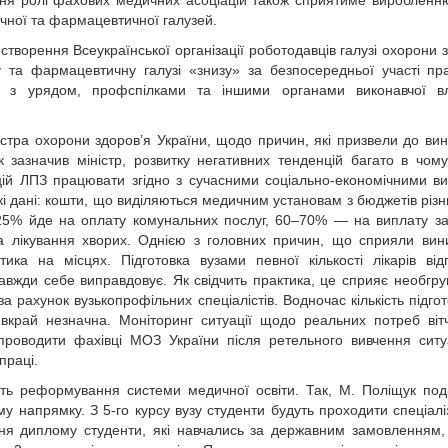
ня ролі фахових медичних асоціацій також сприятиме виробленн
ичної та фармацевтичної галузей.
творення Всеукраїнської організації роботодавців галузі охорони з
а фармацевтичну галузі «знизу» за безпосередньої участі пра
ці з урядом, профспілками та іншими органами виконавчої в
ністра охорони здоров’я України, щодо причин, які призвели до ви
к зазначив міністр, розвитку негативних тенденцій багато в чом
цій ЛПЗ працювати згідно з сучасними соціально-економічними в
 дані: кошти, що виділяються медичним установам з бюджетів різни
5% йде на оплату комунальних послуг, 60–70% — на виплату за
 лікування хворих. Однією з головних причин, що сприяли вин
тика на місцях. Підготовка вузами певної кількості лікарів від
 завжди себе виправдовує. Як свідчить практика, це сприяє необгру
а рахунок вузькопрофільних спеціалістів. Водночас кількість підго
 вкрай незначна. Моніторинг ситуації щодо реальних потреб віт
проводити фахівці МОЗ України після ретельного вивчення ситу
праці.
ість реформування системи медичної освіти. Так, М. Поліщук под
 напрямку. З 5-го курсу вузу студенти будуть проходити спеціалі
ння диплому студенти, які навчались за державним замовленням,