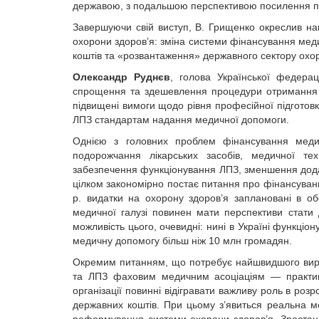
державою, з подальшою перспективою посилення пот
Завершуючи свій виступ, В. Грищенко окреслив нап
охорони здоров’я: зміна системи фінансування меди
коштів та «розвантаження» державного сектору охор
Олександр Руднєв
, голова Української федерац
спрощення та здешевлення процедури отримання д
підвищені вимоги щодо рівня професійної підготовки
ЛПЗ стандартам надання медичної допомоги.
Однією з головних проблем фінансування медич
подорожчання лікарських засобів, медичної тех
забезпечення функціонування ЛПЗ, зменшення дода
цілком закономірно постає питання про фінансуван
р. видатки на охорону здоров’я заплановані в о
медичної галузі повинен мати перспективи стати
можливість цього, очевидні: нині в Україні функціон
медичну допомогу більш ніж 10 млн громадян.
Окремим питанням, що потребує найшвидшого виріш
та ЛПЗ фаховим медичним асоціаціям — практика,
організації повинні відігравати важливу роль в роз
державних коштів. При цьому з’явиться реальна м