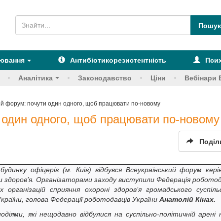
рювання
Антибіотикорезистентність
Псих
Аналітика
Законодавство
Ціни
Вебінари 
ий форум: почути один одного, щоб працювати по-новому
 один одного, щоб працювати по-новому
Поділ
динку офіцерів (м. Київ) відбувся Всеукраїнський форум керів
ни здоров’я. Організаторами заходу виступили Федерація роботод
 організацій сприяння охороні здоров’я громадського суспіль
України, голова Федерації роботодавців України
Анатолій Кінах.
іями, які нещодавно відбулися на суспільно-політичній арені 