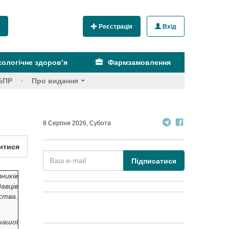
Реєстрація
Вхід
ологічне здоров’я
Фармзамовлення
БПР
Про видання
8 Серпня 2026, Субота
итися
Підписатися
ників
авців
ства.
нашої