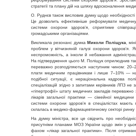
реформування системи охорони здоров’я. Зростан
стратегії та плану дій на шляху вдосконалення мед
О. Руднєв також висловив думку щодо необхідності с
Це дозволить ефективніше реформувати медичну т
системи охорони здоров’я, сприятиме співпра
громадськими організаціями.
Викликала резонанс думка
Миколи Поліщука
, мі
проблем у вітчизняній галузі охорони здоров’я. Я
неспроможність, а інколи й небажання адміністра
На підтвердження цього М. Поліщук оприлюднив такі
переважно розподіляються наступним чином: 20–2
плати медичним працівникам і лише 7–10% — на
подібної ситуації, є нераціональна кадрова полі
спеціалізацій згідно з запитами керівників ЛПЗ не
«гіпертрофії» штату медичних закладів переважно з
лікарів загальної практики — сімейної медицини
системи охорони здоров’я в спеціалістах мають 
склалась в медико-фармацевтичному секторі ринку 
На думку міністра, все це свідчить про необхідн
присутніми планами МОЗ України щодо змін у цьому
фахом «лікар загальної практики». Після отрима