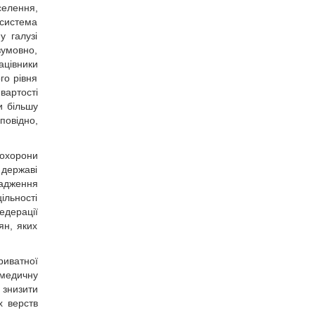
селення,
 система
у галузі
зумовно,
ацівники
го рівня
вартості
и більшу
повідно,
 охорони
 державі
вадження
ільності
едерації
ян, яких
иватної
 медичну
 знизити
х верств