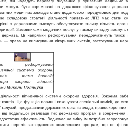
нтів, які нададуть перевагу лікуванню у приватних медичних з
ти можуть бути спрямовані на додаткове фінансування державн
риватних медичних закладів стане додатковою передумовою для по
ною складовою стратегії діяльності приватних ЛПЗ має стати су
рівні з державними зможуть обслуговувати значну кількість орган
території. Замовниками медичних послуг у такому випадку зможуть 
й держава. Ці напрямки реформування передбачатимуть також 
ь — права на виписування лікарняних листків, застосування нар
яхи реформування
чизняної системи охорони
ров’я — тема доповіді
істра охорони здоров’я
аїни
Миколи Поліщука
 діяльності вітчизняної системи охорони здоров’я. Зокрема заб
коштів. Цю функцію повинні виконувати спеціальні комісії, до скл
 галузей, представники державних органів влади, правоохоронних 
ь від подальшої реалізації тих державних програм зі збереження 
недостатню ефективність. Водночас на зміну їм потрібно запропонув
отити перелік затверджених комплексних програм, що не фіна