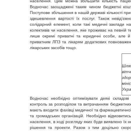
населення. Цим можна збільшити кількість паціе
Водночас заощаджені таким чином бюджетні кош
Поступове збільшення в нашій державі кількості п
здешевлення вартості їх послуг. Також невід’єм
солідарний елемент, коли такі медичні заклади на
колективів чи населення, яке проживає на певній 
лише окремі приватні та юридичні особи, але 
приватним ЛПЗ та лікарям додаткових повноважен
лікарських засобів тощо.
Шл
віт
здо
мін
Укр
Водночас необхідно оптимізувати деякі складові
контроль за розподілом та витрачанням бюджетних 
мають входити фахівці медичної та фармацевтичної
та громадських організацій. Необхідно відмовитис
населення, в ході розгляду яких буде виявлено їх 
рішення та проекти. Разом з тим доцільно скор