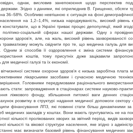
повідач, однак, висловив занепокоєння щодо перспектив под
держави. Згідно з даними, які оприлюднив В. Грищенко, обсяги т
ь на 36–58%. Особливо невтішною є ситуація на фоні демографічної
населення на 1,2–1,4%, низька народжуваність, високий рівень е
 констатувати, що в Україні триває процес депопуляції, який зго
а політико-соціальній сферах нашої держави. Одну з провідн
хорони здоров’я, але, на жаль, високий рівень захворюваності со
а травматизму можуть свідчити про те, що медична галузь для в
. Одним зі способів її оздоровлення є зміна системи фінансу
користання коштів, тому присутніх дуже зацікавили запропоно
я медичної галузі та їх економії.
вітчизняної системи охорони здоров’я є низька заробітна плата 
ефективними лікарськими засобами і сучасною медичною технік
 вирішення. Головними передумовами раціонального використання
ають стати: запровадження в стаціонарах системи науково-практи
ання ліжкового фонду, збільшення питомої ваги денних стаціо
 рахунок розвитку в структурі надання медичної допомоги сектору 
ципи фінансування ЛПЗ, які повинні стати більш динамічними за
реб медичних закладів у коштах. Вони мають грунтуватись не на по
ютної кількості пролікованих хворих за звітний період, видів захвор
ої кількості та вікової структури населення, яке згідно з адмініст
станнє має визначати базовий рівень фінансування медичних зак