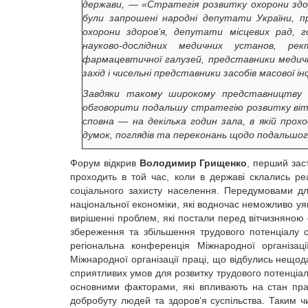
держави, — «Стратегія розвитку охорони здор
були запрошені народні депутати України, п
охорони здоров’я, депутати місцевих рад, го
науково-дослідних медичних установ, ре
фармацевтичної галузей, представники медични
захід і чисельні представники засобів масової ін
Завдяки такому широкому представництву в
обговорити подальшу стратегію розвитку вітч
сповна — на декілька годин зала, в якій про
думок, поглядів та переконань щодо подальшо
Форум відкрив
Володимир Грищенко
, перший зас
проходить в той час, коли в державі склались ре
соціального захисту населення. Передумовами дл
національної економіки, які водночас неможливо уя
вирішенні проблем, які постали перед вітчизняною
збереження та збільшення трудового потенціалу су
регіональна конференція Міжнародної організа
Міжнародної організації праці, що відбулись нещо
сприятливих умов для розвитку трудового потенціа
основними факторами, які впливають на стан прац
добробуту людей та здоров’я суспільства. Таким 