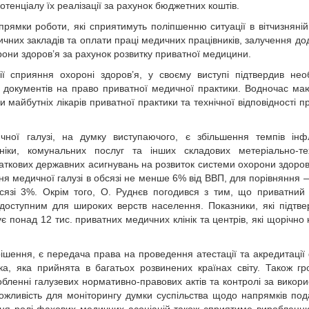
енціалу їх реалізації за рахунок бюджетних коштів.
рямки роботи, які сприятимуть поліпшенню ситуації в вітчизняній
чних закладів та оплати праці медичних працівників, залучення до
они здоров’я за рахунок розвитку приватної медицини.
ії сприяння охороні здоров’я, у своєму виступі підтвердив необ
окументів на право приватної медичної практики. Водночас ма
 майбутніх лікарів приватної практики та технічної відповідності п
ної галузі, на думку виступаючого, є збільшення темпів інфл
ніки, комунальних послуг та інших складових метеріально-те
ткових державних асигнувань на розвиток системи охорони здоров
ня медичної галузі в обсязі не менше 6% від ВВП, для порівняння 
бсязі 3%. Окрім того, О. Руднєв погодився з тим, що приватний
 доступним для широких верств населення. Показники, які підтв
ує понад 12 тис. приватних медичних клінік та центрів, які щорічно
ення, є передача права на проведення атестації та акредитації 
 яка прийнята в багатьох розвинених країнах світу. Також гр
робленні галузевих нормативно-правових актів та контролі за викор
ожливість для моніторингу думки суспільства щодо напрямків по