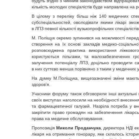
будуть згідно з чинним законодавством відпрацюват
кількість молодих спеціалістів буде направлена на 
В цілому з переліку більш ніж 140 медичних спе
субспеціальностей, оволодівати якими лікарі змож
в ЛПЗ певної кількості вузькопрофільних спеціаліст
М. Поліщук окремо зупинився на можливості переда
створення на їх основі закладів медико-соціально
розповсюджена практика використання ліжкового
користуються пільгами, та малозабезпечених г
залучення потенціалу ЛПЗ, доцільно проводити сам
в них суттєво менша порівняно з таким у медичних 
На думку М.Поліщука, вищезазначені зміни мають
здоров’я.
Учасники форуму також обговорили інші актуальні 
своїх виступах наголосили на необхідності внесення
та фармацевтичної галузей. Назріла потреба у вн
закріпити право громадян на забезпечення лікарс
права на медичне обслуговування.
Пропозиція
Миколи Проданчука
, директора НДІ ек
лікаря на отримання гонорару, яке склалось істори