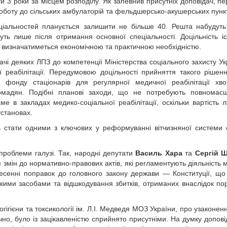
и 3 роки за місцем розподілу. Як запевнив присутніх доповідач, п
роботу до сільських амбулаторій та фельдшерсько-акушерських пункт
ціальностей планується залишити не більше 40. Решта набудуть
уть лише після отримання основної спеціальності. Доцільність і
ів визначатиметься економічною та практичною необхідністю.
чі деяких ЛПЗ до компетенції Міністерства соціального захисту Ук
ї реабілітації. Передумовою доцільності прийняття такого рішен
 фонду стаціонарів для регулярної медичної реабілітації хво
ромадян. Подібні планові заходи, що не потребують повномасш
е в закладах медико-соціальної реабілітації, оскільки вартість л
установах.
 стати одними з ключових у реформуванні вітчизняної системи
проблеми галузі. Так, народні депутати
Василь Хара
та
Сергій 
 змін до нормативно-правових актів, які регламентують діяльність 
есенні поправок до головного закону держави — Конституції, що
ькими засобами та відшкодування збитків, отриманих внаслідок п
огігієни та токсикології ім. Л.І. Медведя МОЗ України, про узаконен
чно, було із зацікавленістю сприйнято присутніми. На думку допові