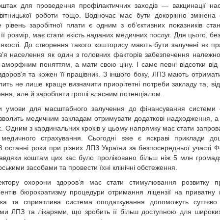
оштах для проведення профілактичних заходів — вакцинації на
світницької роботи тощо. Водночас має бути докорінно змінена
 рівень заробітної плати є одним з об’єктивних показників стан
її розмір, має стати якість наданих медичних послуг. Для цього, бе
 якості. До створення такого кошторису мають бути залучені як пр
ов’я населення як один з головних факторів забезпечення належно
аморфним поняттям, а мати свою ціну. І саме певні відсотки від 
оров’я та кожен її працівник. З іншого боку, ЛПЗ мають отримат
лить не лише краще визначити приорітетні потреби закладу та, від
лення, але й заробляти гроші власним потенціалом.
ти умови для масштабного залучення до фінансування системи
озволить медичним закладам отримувати додаткові надходження, а
. Одним з кардинальних кроків у цьому напрямку має стати запро
 медичного страхування. Сьогодні вже є яскраві приклади доц
 останні роки при різних ЛПЗ України за безпосередньої участі Ф
Завдяки коштам цих кас було проліковано більш ніж 5 млн громад
ськими засобами та провести їхні клінічні обстеження.
ктору охорони здоров’я має стати стимулювання розвитку пр
ентів бюрократизму процедури отримання ліцензії на приватну
имка та сприятлива система оподаткування допоможуть суттєво
ими ЛПЗ та лікарями, що зробить її більш доступною для широки