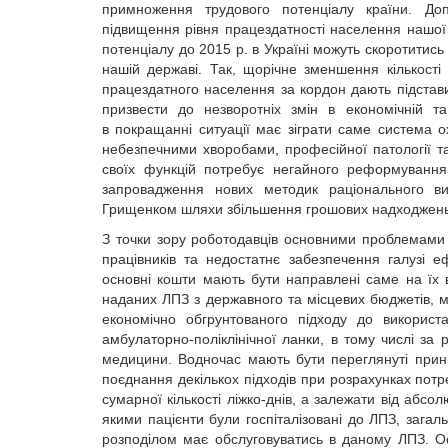
примноження трудового потенціалу країни. До
підвищення рівня працездатності населення нашої 
потенціалу до 2015 р. в Україні можуть скоротитис
нашій державі. Так, щорічне зменшення кількості 
працездатного населення за кордон дають підстави
призвести до незворотніх змін в економічній т
в покращанні ситуації має зіграти саме система о
небезпечними хворобами, професійної патології т
своїх функцій потребує негайного реформування
запровадження нових методик раціонального ви
Грищенком шляхи збільшення грошових надходжень дл
З точки зору роботодавців основними проблемами 
працівників та недостатнє забезпечення галузі 
основні кошти мають бути направлені саме на їх
наданих ЛПЗ з державного та місцевих бюджетів, м
економічно обгрунтованого підходу до використ
амбулаторно-поліклінічної ланки, в тому числі за
медицини. Водночас мають бути переглянуті прин
поєднання декількох підходів при розрахунках пот
сумарної кількості ліжко-днів, а залежати від абсол
якими пацієнти були госпіталізовані до ЛПЗ, загальн
розподілом має обслуговуватись в даному ЛПЗ. О