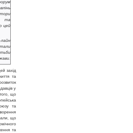
форум
влінь
ктори
ої та
ю цей
-лайн
стали
отьби
жави.
ей захід
життя та
розвиток
давців у
того, що
опейська
оюзу та
творення
вали, що
омічного
ження та