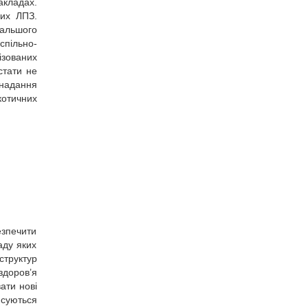
акладах.
их ЛПЗ.
дальшого
спільно-
ізованих
стати не
надання
котичних
езпечити
аду яких
структур
здоров’я
ати нові
нсуються