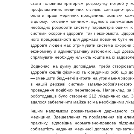
стати головним критерієм розрахунку потреб у к
профілактичних медичних оглядів, санітарно-про
оплати праці медичних працівників, оскільки саме
в цілому. Головним чинником, від якого залежатиме 
необхідно розробити систему параметрів оцінки їх
системи охорони здоров’я, так і економісти. Здор
його працездатності для держави повинне бути не 
здоров’я людей має отримувати система охорони зд
економічну й адміністративну автономію, що дозво
спрямувати необхідну кількість коштів на їх задово
Водночас, на думку доповідача, треба створюва
здоров’я коштів фізичних та юридичних осіб, що д
— зменшити бюджетні витрати на утримання хворих
в нашій державі системи загальнообов’язкового
проведення подібних перетворень. Наприклад, за 3
роботодавців було створено 212 лікарняних кас. 
вдалося забезпечити майже всіма необхідними лікар
Іншим напрямком розвантаження державного се
медицини. Здешевлення та позбавлення від елем
практику, відповідна нормативно-правова підтр
собівартість надання медичної допомоги приватн