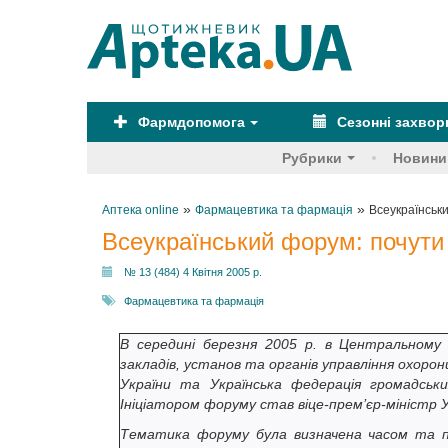
Фармдопомога
Сезонні захво
Рубрики
Новини
»
»
Аптека online
Фармацевтика та фармація
Всеукраїнськ
Всеукраїнський форум: почути
№ 13 (484) 4 Квітня 2005 р.
Фармацевтика та фармація
В середині березня 2005 р. в Центральному бу
закладів, установ та органів управління охоро
України та Українська федерація громадських
Ініціатором форуму став віце-прем’єр-міністр 
Тематика форуму була визначена часом та под