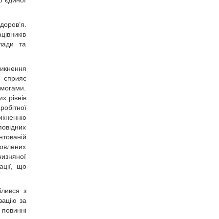
ю єдиної
доров’я.
цівників
лади та
никнення
у сприяє
имогами.
х рівнів
робітної
икненню
повідних
нтованій
товлених
чизняної
ації, що
ілився з
зацію за
 повинні