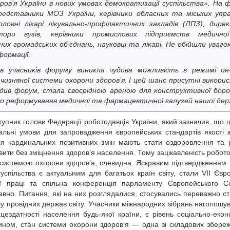
ов’я України в нових умовах демократизації суспільства». На 
редставники МОЗ України, керівники обласних та міських упра
ловні лікарі лікувально-профілактичних закладів (ЛПЗ), дире
ктори вузів, керівники промислових підприємств медичн
х громадських об’єднань, науковці та лікарі. Не обійшли уваго
формації.
 учасників форуму виникла чудова можливість в режимі он
изняної системи охорони здоров’я. І цей шанс присутні викори
ходив форум, стала своєрідною ареною для конструктивної бор
го реформування медичної та фармацевтичної галузей нашої дер
тупник голови Федерації роботодавців України, який зазначив, що ц
альні умови для запровадження європейських стандартів якості 
я кардинальних позитивних змін мають стати оздоровлення та 
вити без зміцнення здоров’я населення. Тому зацікавленість робото
 системою охорони здоров’я, очевидна. Яскравим підтвердженням 
спільства є актуальним для багатьох країн світу, стали VII Євр
ції праці та спільна конференція парламенту Європейського С
давно. Питання, які на них розглядалися, стосувались переважно с
лу провідних держав світу. Учасники міжнародних зібрань наголошу
ездатності населення будь-якої країни, є рівень соціально-екон
чином, стан системи охорони здоров’я — одна зі складових збере