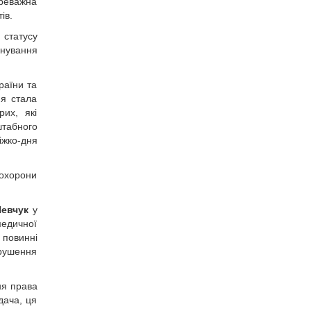
ереважна
ів.
 статусу
снування
раїни та
ня стала
рих, які
табного
іжко-дня
 охорони
Шевчук
у
медичної
 повинні
орушення
ня права
дача, ця