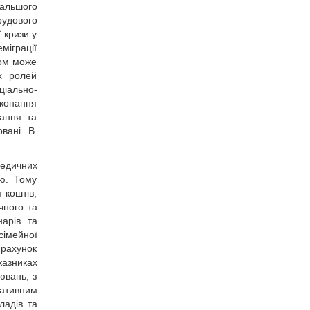
альшого
рудового
 кризи у
міграції
дом може
их ролей
ціально-
иконання
вання та
вані В.
медичних
ою. Тому
 коштів,
чного та
нарів та
сімейної
 рахунок
казниках
ювань, з
ративним
ладів та