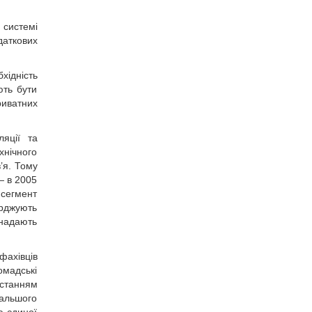
 системі
даткових
хідність
ють бути
риватних
яції та
хнічного
’я. Тому
— в 2005
 сегмент
ерджують
 надають
фахівців
омадські
истанням
дальшого