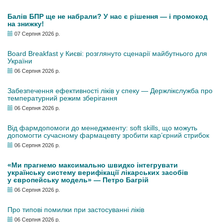
Балів БПР ще не набрали? У нас є рішення — і промокод
на знижку!
07 Серпня 2026 р.
Board Breakfast у Києві: розглянуто сценарії майбутнього для
України
06 Серпня 2026 р.
Забезпечення ефективності ліків у спеку — Держлікслужба про
температурний режим зберігання
06 Серпня 2026 р.
Від фармдопомоги до менеджменту: soft skills, що можуть
допомогти сучасному фармацевту зробити кар’єрний стрибок
06 Серпня 2026 р.
«Ми прагнемо максимально швидко інтегрувати
українську систему верифікації лікарських засобів
у європейську модель» — Петро Багрій
06 Серпня 2026 р.
Про типові помилки при застосуванні ліків
06 Серпня 2026 р.