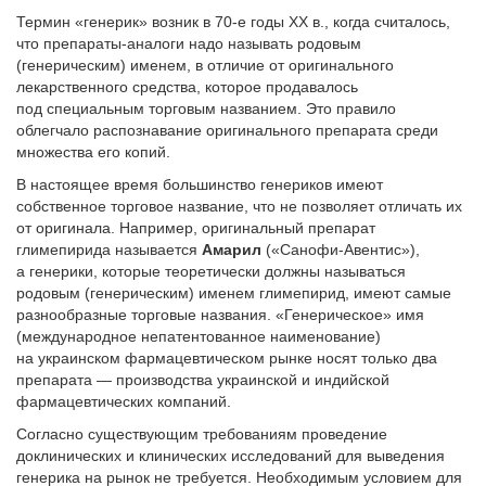
Термин «генерик» возник в 70-е годы XX в., когда считалось,
что препараты-аналоги надо называть родовым
(генерическим) именем, в отличие от оригинального
лекарственного средства, которое продавалось
под специальным торговым названием. Это правило
облегчало распознавание оригинального препарата среди
множества его копий.
В настоящее время большинство генериков имеют
собственное торговое название, что не позволяет отличать их
от оригинала. Например, оригинальный препарат
глимепирида называется
Амарил
(«Санофи-Авентис»),
а генерики, которые теоретически должны называться
родовым (генерическим) именем глимепирид, имеют самые
разнообразные торговые названия. «Генерическое» имя
(международное непатентованное наименование)
на украинском фармацевтическом рынке носят только два
препарата — производства украинской и индийской
фармацевтических компаний.
Согласно существующим требованиям проведение
доклинических и клинических исследований для выведения
генерика на рынок не требуется. Необходимым условием для