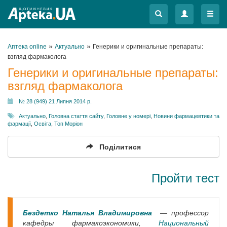
Меню
Меню
»
»
Аптека online
Актуально
Генерики и оригинальные препараты:
взгляд фармаколога
Генерики и оригинальные препараты:
взгляд фармаколога
№ 28 (949) 21 Липня 2014 р.
Актуально
,
Головна стаття сайту
,
Головне у номері
,
Новини фармацевтики та
фармації
,
Освіта
,
Топ Моріон
Поділитися
Пройти тест
Бездетко Наталья Владимировна
— профессор
кафедры фармакоэкономики,
Национальный