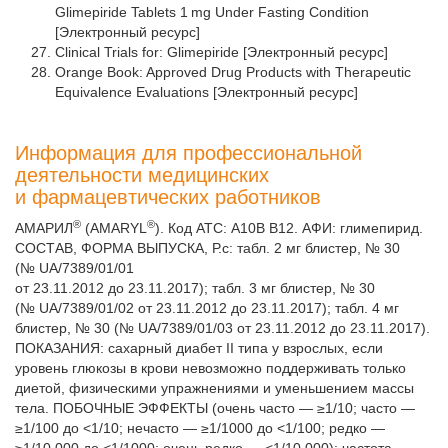
Glimepiride Tablets 1 mg Under Fasting Condition
[Электронный ресурс]
Clinical Trials for: Glimepiride [Электронный ресурс]
Orange Book: Approved Drug Products with Therapeutic
Equivalence Evaluations [Электронный ресурс]
Информация для профессиональной
деятельности медицинских
и фармацевтических работников
®
®
АМАРИЛ
(AMARYL
). Код АТС: A10B B12. АФИ: глимепирид.
СОСТАВ, ФОРМА ВЫПУСКА, Р.с: табл. 2 мг блистер, № 30
(№ UA/7389/01/01
от 23.11.2012 до 23.11.2017); табл. 3 мг блистер, № 30
(№ UA/7389/01/02 от 23.11.2012 до 23.11.2017); табл. 4 мг
блистер, № 30 (№ UA/7389/01/03 от 23.11.2012 до 23.11.2017).
ПОКАЗАНИЯ: сахарный диабет II типа у взрослых, если
уровень глюкозы в крови невозможно поддерживать только
диетой, физическими упражнениями и уменьшением массы
тела. ПОБОЧНЫЕ ЭФФЕКТЫ (очень часто — ≥1/10; часто —
≥1/100 до <1/10; нечасто — ≥1/1000 до <1/100; редко —