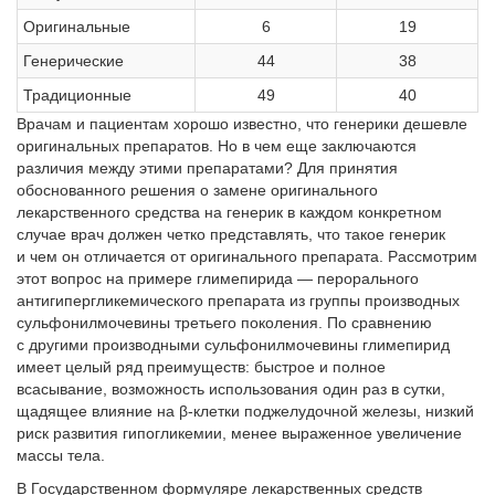
Оригинальные
6
19
Генерические
44
38
Традиционные
49
40
Врачам и пациентам хорошо известно, что генерики дешевле
оригинальных препаратов. Но в чем еще заключаются
различия между этими препаратами? Для принятия
обоснованного решения о замене оригинального
лекарственного средства на генерик в каждом конкретном
случае врач должен четко представлять, что такое генерик
и чем он отличается от оригинального препарата. Рассмотрим
этот вопрос на примере глимепирида — перорального
антигипергликемического препарата из группы производных
сульфонилмочевины третьего поколения. По сравнению
с другими производными сульфонилмочевины глимепирид
имеет целый ряд преимуществ: быстрое и полное
всасывание, возможность использования один раз в сутки,
щадящее влияние на β-клетки поджелудочной железы, низкий
риск развития гипогликемии, менее выраженное увеличение
массы тела.
В Государственном формуляре лекарственных средств