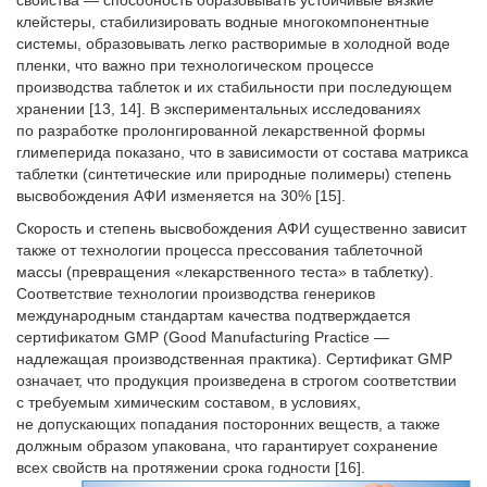
свойства — способность образовывать устойчивые вязкие
клейстеры, стабилизировать водные многокомпонентные
системы, образовывать легко растворимые в холодной воде
пленки, что важно при технологическом процессе
производства таблеток и их стабильности при последующем
хранении [13, 14]. В экспериментальных исследованиях
по разработке пролонгированной лекарственной формы
глимеперида показано, что в зависимости от состава матрикса
таблетки (синтетические или природные полимеры) степень
высвобождения АФИ изменяется на 30% [15].
Скорость и степень высвобождения АФИ существенно зависит
также от технологии процесса прессования таблеточной
массы (превращения «лекарственного теста» в таблетку).
Соответствие технологии производства генериков
международным стандартам качества подтверждается
сертификатом GMP (Good Manufacturing Practice —
надлежащая производственная практика). Сертификат GMP
означает, что продукция произведена в строгом соответствии
с требуе­мым химическим составом, в условиях,
не допускающих попадания посторонних веществ, а также
должным образом упакована, что гарантирует сохранение
всех свойств на протяжении срока годности [16].