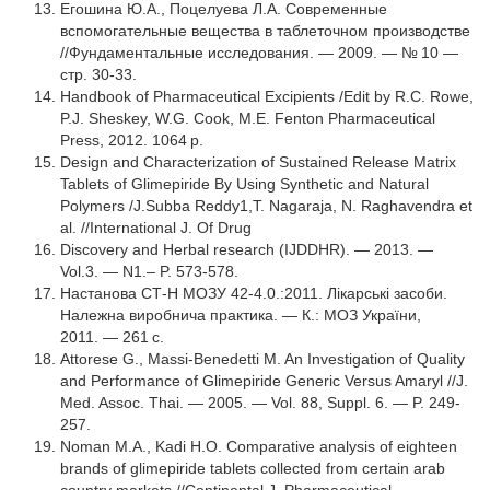
Егошина Ю.А., Поцелуева Л.А. Cовременные
вспомогательные вещества в таблеточном производстве
//Фундаментальные исследования. — 2009. — № 10 —
стр. 30-33.
Handbook of Pharmaceutical Excipients /Edit by R.C. Rowe,
P.J. Sheskey, W.G. Cook, M.E. Fenton Pharmaceutical
Press, 2012. 1064 p.
Design and Characterization of Sustained Release Matrix
Tablets of Glimepiride By Using Synthetic and Natural
Polymers /J.Subba Reddy1,T. Nagaraja, N. Raghavendra et
al. //International J. Of Drug
Discovery and Herbal research (IJDDHR). — 2013. —
Vol.3. — N1.– P. 573-578.
Настанова СТ-Н МОЗУ 42-4.0.:2011. Лікарські засоби.
Належна виробнича практика. — К.: МОЗ України,
2011. — 261 с.
Attorese G., Massi-Benedetti M. An Investigation of Quality
and Performance of Glimepiride Generic Versus Amaryl //J.
Med. Assoc. Thai. — 2005. — Vol. 88, Suppl. 6. — P. 249-
257.
Noman М.А., Kadi Н.О. Сomparative analysis of eighteen
brands of glimepiride tablets collected from certain arab