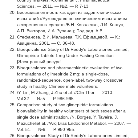
country markets //Continental J. Pharmaceutical
Sciences. — 2011. — №2. — Р. 7-13.
Биоэквивалентность как один из видов клинических
испытаний //Руководство по клиническим испытаниям
лекарственных средств /В.Н. Коваленко, Л.И. Ковтун,
А.П. Викторов, И.А. Зупанец; Под ред. А.В.
Стефанова, В.И. Мальцева, Т.К. Ефимцевой. — К.:
Авиценна, 2001. — С. 36-48.
Bioequivalence Study of Dr.Reddy’s Laboratories Limited,
Glimepiride Tablets 1 mg Under Fasting Condition
[Электронный ресурс]
Bioequivalence and pharmacokinetic evaluation of two
formulations of glimepiride 2 mg: a single-dose,
randomized-sequence, open-label, two-way crossover
study in healthy Chinese male volunteers.
/Y. Lin, M.Zhang, J.Zhu et al. //Clin Ther. — 2010. —
Vol.32. — № 5. — Р. 986-995.
Comparison study of two glimepiride formulations
bioavailability in healthy volunteers of both sexes after a
single dose administration. /N. Borges, Y. Taveira, J.
Mazucheliet al. //Arq Bras Endocrinol Metabol. –– 2007. —
Vol. 51. — №6. — Р. 950-955.
Bioequivalence Study of Dr.Reddy’s Laboratories Limited,