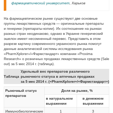
фармацевтический университет
, Харьков
На фармацевтическом рынке существуют две основные
группы лекарственных средств — оригинальные препараты
и генерики (препараты-копии). Их соотношение на рынках
разных стран неодинаково, однако в Украине генерический
эшелон имеет несомненный перевес. Представить в этом
разрезе картину современного украинского рынка помогут
данные аналитической системы исследования рынка
«PharmXplorer»/«Фармстандарт» компании «Proxima
Research» о розничных продажах лекарственных средств (Sale
out) за 5 мес 2014 г. (таблица).
Удельный вес препаратов различного
Таблица
рыночного статуса в аптечных продажах
за 5 мес 2014 г. («PharmXplorer»/«Фармстандарт»)
Рыночный статус
Доля на рынке, %
препаратов
в натуральном
в денежном
выражении
выражении
Иммунобиологические
1
3