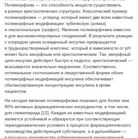
Полиморфизм — это способность веществ существовать
в разных кристаллических структурах. Классический пример
полиморфизма — углерод, который имеет две всем известные
полиморфные модификации: кубическую (алмаз)
и гексагональную (графит). Явление полиморфизма известно
и для высокомолекулярных соединений. В результате реакции
с хлоридом цинка осажденный инсулин превращается
в труднорастворимый комплекс, который в зависимости от рН
может быть аморфным или кристаллическим. Так, аморфный
цинк-инсулин действует быстро и недолго, кристаллический —
всасывается значительно медленнее. Соответственно,
оптимальное соотношение в лекарственной форме обоих
полиморфных модификаций инсулина обеспечивает
сбалансированную концентрацию инсулина в крови
пациентов.
На сегодня явление полиморфизма показано для более чем
80% активных фармацевтических ингредиентов, в том числе,
для глимепирида [12]. Каждая из известных модификациий
является устойчивой и образуется при соответствующих
термодинамических условиях в процессе фармацевтического
производства действующей субстанции, а в дальнейшем —
в процессе производства таблетированной лекарственной