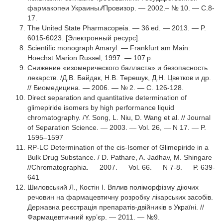
фармакопеи Украины ∕∕Провизор. — 2002.– № 10. — С.8-
17.
The United State Pharmacopeia. — 36 ed. — 2013. — P.
6015-6023. [Электронный ресурс].
Scientific monograph Amaryl. — Frankfurt am Main:
Hoechst Marion Russel, 1997. — 107 р.
Снижение «изомерического балласта» и безопасность
лекарств. /Д.В. Байдак, Н.В. Терешук, Д.Н. Цветков и др.
// Биомедицина. — 2006. — № 2. — С. 126-128.
Direct separation and quantitative determination of
glimepiride isomers by high performance liquid
chromatography. /Y. Song, L. Niu, D. Wang et al. // Journal
of Separation Science. — 2003. — Vol. 26, — N 17. — P.
1595–1597
RP-LC Determination of the cis-Isomer of Glimepiride in a
Bulk Drug Substance. / D. Pathare, A. Jadhav, M. Shingare
//Chromatographia. — 2007. — Vol. 66. — N 7-8. — P. 639-
641
Шиловський Л., Костін І. Вплив поліморфізму діючих
речовин на фармацевтичну розробку лікарських засобів.
Державна реєстрація препаратів-двійників в Україні. //
Фармацевтичний кур’єр. — 2011. — №9.