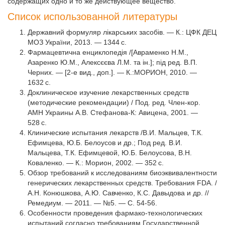
содержащих одно и то же действующее вещество.
Список использованной литературы
Державний формуляр лікарських засобів. — К.: ЦФК ДЕЦ
МОЗ України, 2013. — 1344 с.
Фармацевтична енциклопедія /[Авраменко Н.М.,
Азаренко Ю.М., Алексєєва Л.М. та ін.]; під ред. В.П.
Черних. — [2-е вид., доп.]. — К.:МОРИОН, 2010. —
1632 c.
Доклиническое изучение лекарственных средств
(методические рекомендации) / Под. ред. Член-кор.
АМН Украины А.В. Стефанова-К: Авицена, 2001. —
528 с.
Клинические испытания лекарств /В.И. Мальцев, Т.К.
Ефимцева, Ю.Б. Белоусов и др.; Под ред. В.И.
Мальцева, Т.К. Ефимцевой, Ю.Б. Белоусова, В.Н.
Коваленко. — К.: Морион, 2002. — 352 с.
Обзор требований к исследованиям биоэквивалентности
генерических лекарственных средств. Требования FDA. /
А.Н. Конюшкова, А.Ю. Савченко, К.С. Давыдова и др. //
Ремедиум. — 2011. — №5. — С. 54-56.
Особенности проведения фармако-технологических
испытаний согласно требованиям Государственной