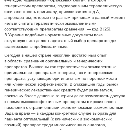
ежегодно издаваемая «Оранжевая книга», в которой
генерическим препаратам, подтвердившим терапевтическую
эквивалентность оригиналу, присваивается код А,
а препаратам, которые по разным причинам в данный момент
нельзя считать терапевтически эквивалентными
соответствующим препаратам сравнения, — код В [25].
В Украине подобные нормативные документы пока
отсутствуют, что делает адекватный выбор препаратов для
взаимозамены проблематичным.
Сегодня в нашей стране накоплен достаточный опыт
в области сравнения оригинальных и генерических
препаратов. Выявлены как терапевтически эквивалентные
оригинальным препаратам генерики, так и генерические
препараты, уступающие оригинальным по переносимости
или клинической эффективности. В ближайшие годы рынок
генерических лекарственных средств будет развиваться,
поскольку более дешевые генерики дают возможность доступа
к новым высокоэффективным препаратам широких слоев
населения с ограниченными экономическими возможностями.
Задача врача — в каждом конкретном случае выбрать для
пациента оптимальный (с клинических и экономических
позиций) препарат среди многочисленных аналогов,