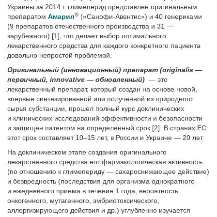
Украины за 2014 г. глимеперид представлен оригинальным
®
препаратом
Амарил
(«Санофи-Авентис») и 40 генериками
(9 препаратов отечественного производства и 31 —
зарубежного) [1], что делает выбор оптимального
лекарственного средства для каждого конкретного пациента
довольно непростой проблемой.
Оригинальный (инновационный) препарат (originalis —
первичный, innovative — обновленный)
— это
лекарственный препарат, который создан на основе новой,
впервые синтезированной или полученной из природного
сырья субстанции, прошел полный курс доклинических
и клинических исследований эффективности и безопасности
и защищен патентом на определенный срок [2]. В странах ЕС
этот срок составляет 10–15 лет, в России и Украине — 20 лет.
На доклиническом этапе создания оригинального
лекарственного средства его фармакологическая активность
(по отношению к глимепериду — сахароснижающее действие)
и безвредность (последствия для организма однократного
и ежедневного приема в течение 1 года, вероятность
онкогенного, мутагенного, эмбриотоксического,
аллергизирующего действия и др.) углуб­ленно изучается