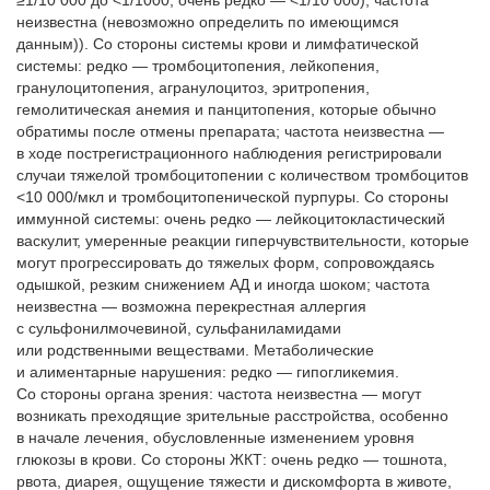
≥1/10 000 до <1/1000; очень редко — <1/10 000); частота
неизвестна (невозможно определить по имеющимся
данным)). Со стороны системы крови и лимфатической
системы: редко — тромбоцитопения, лейкопения,
гранулоцитопения, агранулоцитоз, эритропения,
гемолитическая анемия и панцитопения, которые обычно
обратимы после отмены препарата; частота неизвестна —
в ходе пострегистрационного наблюдения регистрировали
случаи тяжелой тромбоцитопении с количеством тромбоцитов
<10 000/мкл и тромбоцитопенической пурпуры. Со стороны
иммунной системы: очень редко — лейкоцитокластический
васкулит, умеренные реакции гиперчувствительности, которые
могут прогрессировать до тяжелых форм, сопровождаясь
одышкой, резким снижением АД и иногда шоком; частота
неизвестна — возможна перекрестная аллергия
с сульфонилмочевиной, сульфаниламидами
или родственными веществами. Метаболические
и алиментарные нарушения: редко — гипогликемия.
Со стороны органа зрения: частота неизвестна — могут
возникать преходящие зрительные расстройства, особенно
в начале лечения, обусловленные изменением уровня
глюкозы в крови. Со стороны ЖКТ: очень редко — тошнота,
рвота, диарея, ощущение тяжести и дискомфорта в животе,