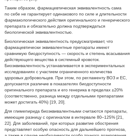
Таким образом, фармацевтическая эквивалентность сама
по себе не гарантирует одинакового по силе и длительности
фармакологического действия оригинального и генерического
препарата и обязательно должна подтверждаться
биологической эквивалентностью.
Биологическая эквивалентность предусматривает, что
фармацевтически эквивалентные препараты имеют
сравнимую биодоступностъ — скорость и степень всасывания
действующего вещества в системный кровоток.
Биоэквивалентность устанавливается в экспериментальных
исследованиях с участием ограниченного количества
здоровых добровольцев. При этом, по регламенту ВОЗ и ЕС,
допускается различие в показателях биодоступности
оригинального препарата и его генерика в пределах ±20%
(соответственно, разница между отдельными препаратами
может достигать 40%) [19, 20].
Для глимепирида биоэквивалентными считаются препараты,
имеющие разницу с оригиналом в интервале 80–125% [21,
22]. Для заболеваний, при которых развитие обострения
представляет особую опасность для дальнейшего прогноза,
а также в случае необходимости особо точного дозирования