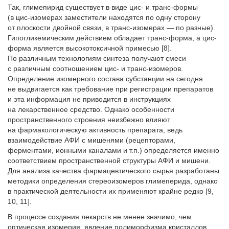
Так, глимепирид существует в виде цис- и транс-формы
(в цис-изомерах заместители находятся по одну сторону
от плоскости двойной связи, в транс-изомерах — по разные).
Гипогликемическим действием обладает транс-форма, а цис-
форма является высокотоксичной примесью [8].
По различным технологиям синтеза получают смеси
с различным соотношением цис- и транс-изомеров.
Определение изомерного состава субстанции на сегодня
не выдвигается как требование при регистрации препаратов
и эта информация не приводится в инструкциях
на лекарственное средство. Однако особенности
пространственного строения неизбежно влияют
на фармакологическую активность препарата, ведь
взаимодействие АФИ с мишенями (рецепторами,
ферментами, ионными каналами и т.п.) определяется именно
соответствием пространственной структуры АФИ и мишени.
Для анализа качества фармацевтического сырья разработаны
методики определения стереоизомеров глимеперида, однако
в практической деятельности их применяют крайне редко [9,
10, 11].
В процессе создания лекарств не менее значимо, чем
оптическая изомерия, явление полиморфизма кристаллов.