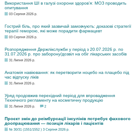
Використання ШІ в галузі охорони здоров’я: МОЗ проводить
опитування
03 Серпня 2026 р.
Гострий біль, про який зазвичай замовчують: доказові стратегії
терапії геморою, які може порадити фармацевт
03 Серпня 2026 р.
Розпорядження Держлікслужби у період з 20.07.2026 р. по
31.07.2026 р. про заборону/дозвіл на обіг лікарських засобів
31 Липня 2026 р.
Анатомія навіювання: як перетворити ноцебо на плацебо під
час відпуску ліків
31 Липня 2026 р.
Уряд продовжив перехідний період для впровадження
Технічного регламенту на косметичну продукцію
31 Липня 2026 р.
2
Проєкт змін до реімбурсації інсулінів потребує фахового
доопрацювання — позиція лікарів і пацієнтів
№ 30/31 (1551/1552 ) 3 Серпня 2026 р.