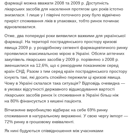
фармації можна вважати 2008 та 2009 р. Доступність
лікарських засобів для населення протягом цих років істотно
знизилася. І лише у І півріччі поточного року було відмічено
приріст споживання ліків в упаковках, тобто ринок починає
відновлюватися.
Отже, два попередні роки виявилися важкими для української
фармації. На території пострадянського простору кризові
явища 2009 р. у роздрібному сегменті фармацевтичного ринку
проявилися максимальною мірою в Україні. Обсяги аптечних
закупівель лікарських засобів у 2009 р. порівняно з 2008 р.
зменшилися на 12,6%, що є рекордним показником серед
країн СНД. Разом з тим серед країн пострадянського простору
існують такі, які досить спокійно пережили ці кризові явища.
Чому в Україні склалася така ситуація? Відповідь очевидна —
в умовах відсутності державного відшкодування вартості
лікарських засобів ринок їх споживання в Україні більш ніж
на 80% фінансується з кишені пацієнта.
Вітчизняне виробництво відбирає на себе 69% ринку
споживання в натуральному вираженні. У свою чергу імпорт —
72% ринку в грошовому еквіваленті.
Як нині будуються співвідношення між учасниками