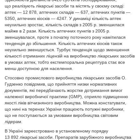
що реалізують лікарські засоби та містять у своєму складі:
аптек — 12 878, аптечних складів — 637, аптечних пунктів —
5350, аптечних кіосків — 4247. У динаміці кількість аптек
неухильно зростає, кількість складів з 2005 р. зменшилася
майже в 2 рази. Кількість аптечних пунктів з 2005 р.
зменшувалася, проте з початку поточного року намітилася
тенденція до збільшення. Кількість аптечних кіосків також
неухильно зменшується. Турбує тенденція щодо зменшення
кількості отриманих ліцензій на виробництво лікарських засобів
в умовах аптек, тобто екстемпоральна рецептура стає все
менш доступною для населення.
Стосовно промислового виробництва лікарських засобів О.
Гудзенко повідомив, що прийняття низки нормативних
документів, які передбачають жорстке дотримання вимог
належної виробничої практики (GMP), сприяло підвищенню
якості ліків вітчизняного виробництва. Можна констатувати,
що нині на теренах України працюють потужні виробники,
що не поступаються за умовами виробництва світовим
лідерам.
В Україні зареєстровано в установленому порядку
13 892 лікарські засоби. Препаратів зарубіжного виробництва