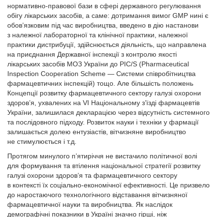
нормативно-правової бази в сфері державного регулювання
обігу лікарських засобів, а саме: дотримання вимог GMP нині є
обов’язковим під час виробництва, введено в дію настанови
з належної лабораторної та клінічної практики, належної
практики дистрибуції, здійснюється діяльність, що направлена
на приєднання Державної інспекції з контролю якості
лікарських засобів МОЗ України до PIC/S (Pharmaceutical
Inspection Cooperation Scheme — Системи співробітництва
фармацевтичних інспекцій) тощо. Але більшість положень
Концепції розвитку фармацевтичного сектору галузі охорони
здоров’я, ухвалених на VI Національному з’їзді фармацевтів
України, залишилася декларацією через відсутність системного
та послідовного підходу. Розвиток науки і техніки у фармації
залишається долею ентузіастів, вітчизняне виробництво
не стимулюється і т.д.
Протягом минулого п’ятиріччя не вистачило політичної волі
для формування та втілення національної стратегії розвитку
галузі охорони здоров’я та фармацевтичного сектору
в контексті їх соціально-економічної ефективності. Це призвело
до наростаючого технологічного відставання вітчизняної
фармацевтичної науки та виробництва. Як наслідок
демографічні показники в Україні значно гірші, ніж