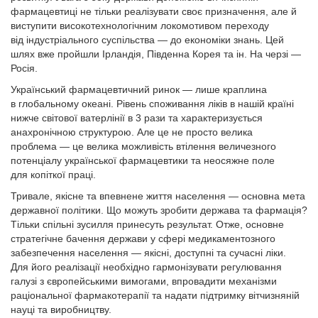
фармацевтиці не тільки реалізувати своє призначення, але й
виступити високотехнологічним локомотивом переходу
від індустріального суспільства — до економіки знань. Цей
шлях вже пройшли Ірландія, Південна Корея та ін. На черзі —
Росія.
Український фармацевтичний ринок — лише краплина
в глобальному океані. Рівень споживання ліків в нашій країні
нижче світової ватерлінії в 3 рази та характеризується
анахронічною структурою. Але це не просто велика
проблема — це велика можливість втілення величезного
потенціалу української фармацевтики та неосяжне поле
для копіткої праці.
Тривале, якісне та впевнене життя населення — основна мета
державної політики. Що можуть зробити держава та фармація?
Тільки спільні зусилля принесуть результат. Отже, основне
стратегічне бачення держави у сфері медикаментозного
забезпечення населення — якісні, доступні та сучасні ліки.
Для його реалізації необхідно гармонізувати регулювання
галузі з європейськими вимогами, впровадити механізми
раціональної фармакотерапії та надати підтримку вітчизняній
науці та виробництву.