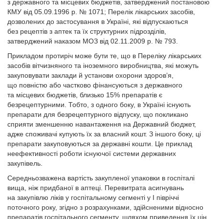
з державного та місцевих бюджетів, затверджений постановою
КМУ від 05.09.1996 р. № 1071; Перелік лікарських засобів,
дозволених до застосування в Україні, які відпускаються
без рецептів з аптек та їх структурних підрозділів,
затверджений наказом МОЗ від 02.11.2009 р. № 793.
Прикладом протиріч може бути те, що в Переліку лікарських
засобів вітчизняного та іноземного виробництва, які можуть
закуповувати заклади й установи охорони здоров’я,
що повністю або частково фінансуються з державного
та місцевих бюджетів, близько 15% препаратів є
безрецептурними. Тобто, з одного боку, в Україні існують
препарати для безрецептурного відпуску, що покликано
сприяти зменшенню навантаження на Державний бюджет,
адже споживачі купують їх за власний кошт. З іншого боку, ці
препарати закуповуються за державні кошти. Це приклад
неефективності роботи існуючої системи державних
закупівель.
Середньозважена вартість закупленої упаковки в госпіталі
вища, ніж придбаної в аптеці. Перевитрата асигнувань
на закупівлю ліків у госпітальному сегменті у І півріччі
поточного року, згідно з розрахунками, здійсненими відносно
препаратів госпітального сегменту, шляхом приведення їх цін