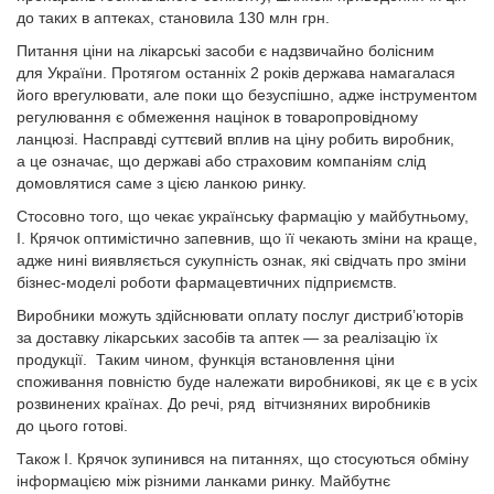
до таких в аптеках, становила 130 млн грн.
Питання ціни на лікарські засоби є надзвичайно болісним
для України. Протягом останніх 2 років держава намагалася
його врегулювати, але поки що безуспішно, адже інструментом
регулювання є обмеження націнок в товаропровідному
ланцюзі. Насправді суттєвий вплив на ціну робить виробник,
а це означає, що державі або страховим компаніям слід
домовлятися саме з цією ланкою ринку.
Стосовно того, що чекає українську фармацію у майбутньому,
І. Крячок оптимістично запевнив, що її чекають зміни на краще,
адже нині виявляється сукупність ознак, які свідчать про зміни
бізнес-моделі роботи фармацевтичних підприємств.
Виробники можуть здійснювати оплату послуг дистриб’юторів
за доставку лікарських засобів та аптек — за реалізацію їх
продукції. Таким чином, функція встановлення ціни
споживання повністю буде належати виробникові, як це є в усіх
розвинених країнах. До речі, ряд вітчизняних виробників
до цього готові.
Також І. Крячок зупинився на питаннях, що стосуються обміну
інформацією між різними ланками ринку. Майбутнє