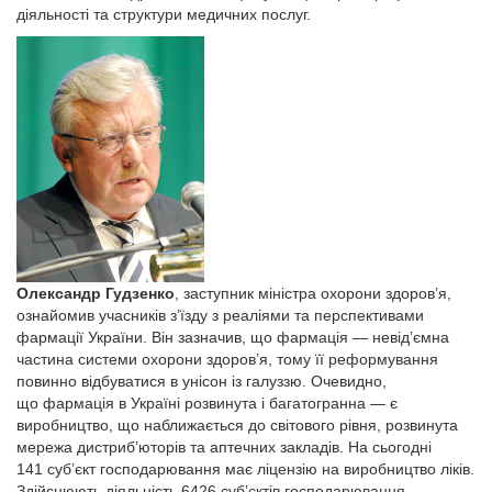
діяльності та структури медичних послуг.
Олександр Гудзенко
, заступник міністра охорони здоров’я,
ознайомив учасників з’їзду з реаліями та перспективами
фармації України. Він зазначив, що фармація — невід’ємна
частина системи охорони здоров’я, тому її реформування
повинно відбуватися в унісон із галуззю. Очевидно,
що фармація в Україні розвинута і багатогранна — є
виробництво, що наближається до світового рівня, розвинута
мережа дистриб’юторів та аптечних закладів. На сьогодні
141 суб’єкт господарювання має ліцензію на виробництво ліків.
Здійснюють діяльність 6426 суб’єктів господарювання,