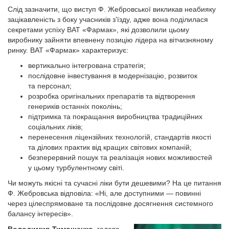
Слід зазначити, що виступ Ф. Жебровської викликав неабияку
зацікавленість з боку учасників з’їзду, адже вона поділилася
секретами успіху ВАТ «Фармак», які дозволили цьому
виробнику зайняти впевнену позицію лідера на вітчизняному
ринку. ВАТ «Фармак» характеризує:
вертикально інтегрована стратегія;
послідовне інвестування в модернізацію, розвиток
та персонал;
розробка оригінальних препаратів та відтворення
генериків останніх поколінь;
підтримка та покращання виробництва традиційних
соціальних ліків;
перенесення ліцензійних технологій, стандартів якості
та ділових практик від кращих світових компаній;
безперервний пошук та реалізація нових можливостей
у цьому турбулентному світі.
Чи можуть якісні та сучасні ліки бути дешевими? На це питання
Ф. Жебровська відповіла: «Ні, але доступними — повинні
через цілеспрямоване та послідовне досягнення системного
балансу інтересів».