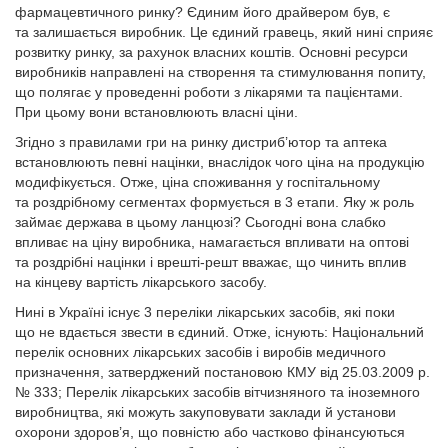
фармацевтичного ринку? Єдиним його драйвером був, є
та залишається виробник. Це єдиний гравець, який нині сприяє
розвитку ринку, за рахунок власних коштів. Основні ресурси
виробників направлені на створення та стимулювання попиту,
що полягає у проведенні роботи з лікарями та пацієнтами.
При цьому вони встановлюють власні ціни.
Згідно з правилами гри на ринку дистриб’ютор та аптека
встановлюють певні націнки, внаслідок чого ціна на продукцію
модифікується. Отже, ціна споживання у госпітальному
та роздрібному сегментах формується в 3 етапи. Яку ж роль
займає держава в цьому ланцюзі? Сьогодні вона слабко
впливає на ціну виробника, намагається впливати на оптові
та роздрібні націнки і врешті-решт вважає, що чинить вплив
на кінцеву вартість лікарського засобу.
Нині в Україні існує 3 переліки лікарських засобів, які поки
що не вдається звести в єдиний. Отже, існують: Національний
перелік основ­них лікарських засобів і виробів медичного
призначення, затверджений постановою КМУ від 25.03.2009 р.
№ 333; Перелік лікарських засобів вітчизняного та іноземного
виробництва, які можуть закуповувати заклади й установи
охорони здоров’я, що повністю або частково фінансуються