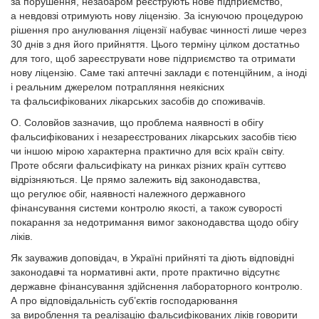
за порушення, незабаром реєструють нове підприємство,
а невдовзі отримують нову ліцензію. За існуючою процедурою
рішення про анулювання ліцензії набуває чинності лише через
30 днів з дня його прийняття. Цього терміну цілком достатньо
для того, щоб зареєструвати нове підприємство та отримати
нову ліцензію. Саме такі аптечні заклади є потенційним, а іноді
і реальним джерелом потрапляння неякісних
та фальсифікованих лікарських засобів до споживачів.
О. Соловйов зазначив, що проблема наявності в обігу
фальсифікованих і незареєстрованих лікарських засобів тією
чи іншою мірою характерна практично для всіх країн світу.
Проте обсяги фальсифікату на ринках різних країн суттєво
відрізняються. Це прямо залежить від законо­давства,
що регулює обіг, наявності належного державного
фінансування системи контролю якості, а також суворості
покарання за недотримання вимог законодавства щодо обігу
ліків.
Як зауважив доповідач, в Україні прийняті та діють відповідні
законодавчі та нормативні акти, проте практично відсутнє
державне фінансування здійснення лабораторного контролю.
А про відповідальність суб’єктів господарювання
за вироблення та реалізацію фальсифікованих ліків говорити