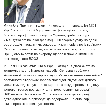
Михайло Пасічник
, головний позаштатний спеціаліст МОЗ
України з організації й управління фармацією­, президент
Аптечної професійної асоціації України, зробив екскурс
у майбутнє вітчизняної фармації. Він звернув увагу на деякі
демографічні показники, зокрема низьку порівняно із країнами
Європи тривалість життя, високі показники смертності тощо.
При цьому видатки на охорону здоров’я значно нижчі, ніж
рекомендовано ВООЗ.
М. Пасічник зазначив, що в Україні створена дієва система
контролю якості лікарських засобів. Основна проблема
вітчизняної системи охорони здоров’я — зниження економічної
доступності лікарських засобів внаслідок відсутності дієвого
механізму відшкодування їх вартості з боку держави. У цьому
контексті гостро постає питання перспективи запровадження
ПДВ на ліки. За словами М. Пасічника, нині це неприпустимо,
адже однозначно призведе до подорожчання ліків, вартість
яких переважно сплачує споживач.