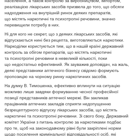
населення, а також контролю за виробництвом, імпортом,
реалізацією лікарських засобів призвела до того, що обсяги
надходження на внутрішній ринок деяких препаратів,
що містять наркотичні та психотропні речовини, значно
перевищили потребу в них.
Ні для кого не секрет, що з деяких лікарських засобів, які
відпускаються нині без рецепта, виготовляються наркотики.
Наркоділки користуються тим, що в нашій країні державний
контроль за обігом препаратів, що містять наркотичні
та психотропні речовини в невеликій кількості, поки
що недостатньо ефективний. Як зауважив доповідач, на жаль,
деякі представники аптечного бізнесу свідомо формують
пропозицію на чорному ринку наркотичних засобів.
На думку В. Тимошенка, ефективно вплинути на ситуацію
можливо лише завдяки формуванню чесної професійної
позиції представників аптечної мережі. Він закликав
працівників аптечних закладів сприяти недопущенню
безрецептурного відпуску лікарських засобів, що містять
наркотичні та психотропні речовини. Зі свого боку, Державний
комітет України з питань контролю за наркотиками подбає
про те, щоб на законодавчому рівні були закріплені норми
щодо посилення кримінальної відповідальності осіб, які