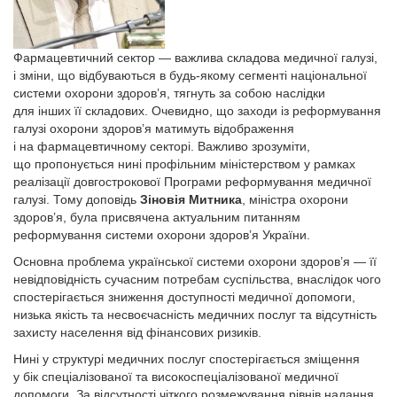
Фармацевтичний сектор — важлива складова медичної галузі,
і зміни, що відбуваються в будь-якому сегменті національної
системи охорони здоров’я, тягнуть за собою наслідки
для інших її складових. Очевидно, що заходи із реформування
галузі охорони здоров’я матимуть відображення
і на фармацевтичному секторі. Важливо зрозуміти,
що пропонується нині профільним міністерством у рамках
реалізації довгострокової Програми реформування медичної
галузі. Тому доповідь
Зіновія Митника
, міністра охорони
здоров’я, була присвячена актуальним питанням
реформування системи охорони здоров’я України.
Основна проблема української системи охорони здоров’я — її
невідповідність сучасним потребам суспільства, внаслідок чого
спостерігається зниження доступності медичної допомоги,
низька якість та несвоєчасність медичних послуг та відсутність
захисту населення від фінансових ризиків.
Нині у структурі медичних послуг спостерігається зміщення
у бік спеціалізованої та високо­спеціалізованої медичної
допомоги. За відсутності чіткого розмежування рівнів надання