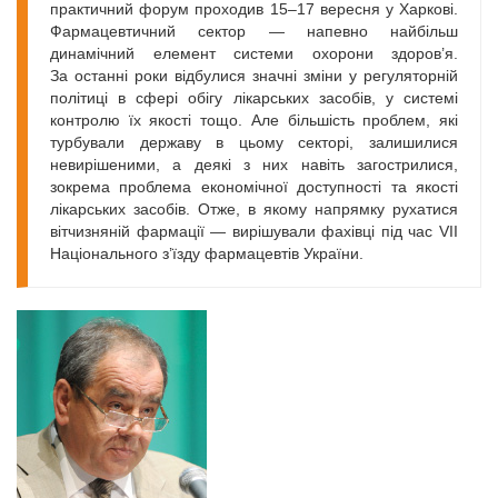
практичний форум проходив 15–17 вересня у Харкові.
Фармацевтичний сектор — напевно найбільш
динамічний елемент системи охорони здоров’я.
За останні роки відбулися значні зміни у регуляторній
політиці в сфері обігу лікарських засобів, у системі
контролю їх якості тощо. Але більшість проблем, які
турбували державу в цьому секторі, залишилися
невирішеними, а деякі з них навіть загострилися,
зокрема проблема економічної доступності та якості
лікарських засобів. Отже, в якому напрямку рухатися
вітчизняній фармації — вирішували фахівці під час VII
Національного з’їзду фармацевтів України.