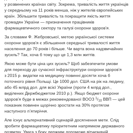
у розвинених країнах світу. Зокрема, тривалість життя українців
у середньому на 11 років менша, ніж у жителів європейських
країн. Збільшити тривалість та покращити якість життя
громадян України — призначення працівників
фармацевтичного сектору та галузі охорони здоров’я.
За словами Ф. Жебровської, метою української системи
охорони здоров’я є збільшення середньої тривалості життя
населення до 70 років і більше. Чи варта вона надзвичайних
зусиль? Так, хоча б тому що це 1,3 млн життів.
Якою може бути ціна цих зусиль? Щоб забезпечити умови
для переходу до сучасної інфраструктури охорони здоров’я
з 2015 р. видатки на медицину повинні досягти хоча б
поточного рівня Польщі. Це 1000 дол. США на рік на людину,
або 45 млрд дол. для всієї України (проти 4 млрд дол.,
виділених Держбюджетом 2010 р.). Якщо бюджет охорони
1
здоров’я буде в межах рекомендованої ВООЗ
/
ВВП — цей
10
показник повинен щорічно зростати на 30% протягом
наступного п’ятиріччя.
Але існує альтернативний сценарій досягнення мети. Слід
зробити фармацевтику пріоритетним напрямком державного
розвитку. Увага з боку держави допоможе вітчизняній