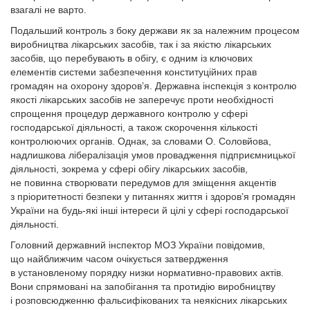
взагалі не варто.
Подальший контроль з боку держави як за належним процесом
виробництва лікарських засобів, так і за якістю лікарських
засобів, що пере­бувають в обігу, є одним із ключових
елементів системи забезпечення конституційних прав
громадян на охорону здоров’я. Державна інспекція з контролю
якості лікарських засобів не заперечує проти необхідності
спрощення процедур державного контролю у сфері
господарської діяльності, а також скорочення кількості
контролюючих органів. Однак, за словами О. Соловйова,
надлишкова лібералізація умов провадження підприємницької
діяльності, зокрема у сфері обігу лікарських засобів,
не повинна створювати передумов для зміщення акцентів
з пріоритетності безпеки у питаннях життя і здоров’я громадян
України на будь-які інші інтереси й цілі у сфері господарської
діяльності.
Головний державний інспектор МОЗ України повідомив,
що найближчим часом очікується затвердження
в установленому порядку низки нормативно-правових актів.
Вони спрямовані на запобігання та протидію виробництву
і розповсюдженню фальсифікованих та неякісних лікарських