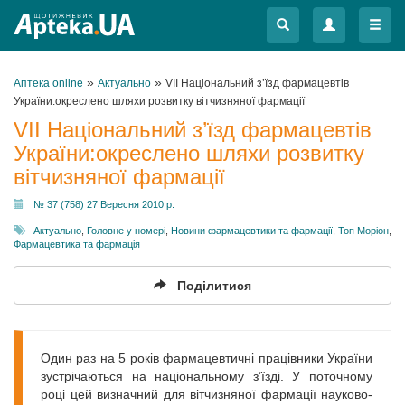
Меню
Меню
»
»
Аптека online
Актуально
VII Національний з’їзд фармацевтів
України:окреслено шляхи розвитку вітчизняної фармації
VII Національний з’їзд фармацевтів
України:окреслено шляхи розвитку
вітчизняної фармації
№ 37 (758) 27 Вересня 2010 р.
Актуально
,
Головне у номері
,
Новини фармацевтики та фармації
,
Топ Моріон
,
Фармацевтика та фармація
Поділитися
Один раз на 5 років фармацевтичні працівники України
зустрічаються на національному з’їзді. У поточному
році цей визначний для вітчизняної фармації науково-