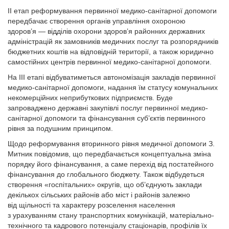
ІІ етап реформування первинної медико-санітарної допомоги
передбачає створення органів управління охороною
здоров’я — відділів охорони здоров’я районних державних
адміністрацій як замовників медичних послуг та розпорядників
бюджетних коштів на відповідній території, а також юридично
самостійних центрів первинної медико-санітарної допомоги.
На ІІІ етапі відбуватиметься автономізація закладів первинної
медико-санітарної допомоги, надання їм статусу комунальних
некомерційних неприбуткових підприємств. Буде
запроваджено державні закупівлі послуг первинної медико-
санітарної допомоги та фінансування суб’єктів первинного
рівня за подушним принципом.
Щодо реформування вторинного рівня медичної допомоги З.
Митник повідомив, що перед­бачається концептуальна зміна
порядку його фінансування, а саме перехід від постатейного
фінансування до глобального бюджету. Також відбудеться
створення «госпітальних» округів, що об’єднують заклади
декількох сільських районів або міст і районів залежно
від щільності та характеру розселення населення
з урахуванням стану транспортних комунікацій, матеріально-
технічного та кадрового потенціалу стаціонарів, профілів їх