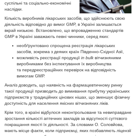
суспільні та соціально-економічні
наслідки.
Кількість виробників лікарських засобів, що здійснюють свою
діяльність відповідно до вимог GMP, в Україні залишається
вкрай низькою. Встановлено, що впровадженню стандартів
GMР в Україні заважають певні чинники, серед яких:
необґрунтовано спрощена реєстрація лікарських
засобів, зокрема з деяких країн Південно-Східної Азії,
можливість реєстрації продукції
in bulk
вітчизняними
виробниками без інспектування їх виробництва
та передреєстраційних перевірок на відповідність
вимогам GMР.
Аналіз доводить, що наявність на фармацевтичному ринку
такої продукції призводить до вимивання прибутку українських
підприємств у традиційних цінових нішах, що зменшує фізичну
доступність для населення якісних вітчизняних ліків.
Крім того, в країні відбулося неконтрольоване та невиправдане
зростання кількості аптечних закладів за відсутності суттєвого
покращання якості їх діяльності. За словами О. Соловйова,
мають місце факти, коли підприємці, яких позбавляють ліцензії