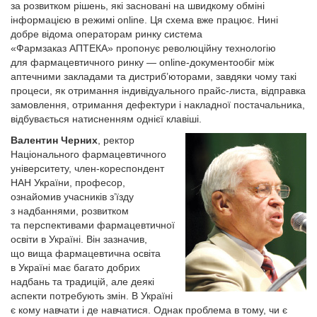
за розвитком рішень, які засновані на швидкому обміні
інформацією в режимі online. Ця схема вже працює. Нині
добре відома операторам ринку система
«Фармзаказ АПТЕКА» пропонує революційну технологію
для фармацевтичного ринку — online-документообіг між
аптечними закладами та дистриб’юторами, завдяки чому такі
процеси, як отримання індивідуального прайс-листа, відправка
замовлення, отримання дефектури і накладної постачальника,
відбувається натисненням однієї клавіші.
Валентин Черних
, ректор
Національного фармацевтичного
університету, член-кореспондент
НАН України, професор,
ознайомив учасників з’їзду
з надбаннями, розвитком
та перспективами фармацевтичної
освіти в Україні. Він зазначив,
що вища фармацевтична освіта
в Україні має багато добрих
надбань та традицій, але деякі
аспекти потребують змін. В Україні
є кому навчати і де навчатися. Однак проблема в тому, чи є