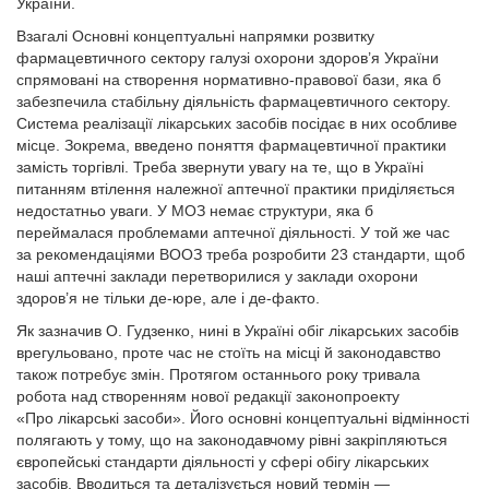
України.
Взагалі Основні концептуальні напрямки розвитку
фармацевтичного сектору галузі охорони здоров’я України
спрямовані на створення нормативно-правової бази, яка б
забезпечила стабільну діяльність фармацевтичного сектору.
Система реалізації лікарських засобів посідає в них особливе
місце. Зокрема, введено поняття фармацевтичної практики
замість торгівлі. Треба звернути увагу на те, що в Україні
питанням втілення належної аптечної практики приділяється
недостатньо уваги. У МОЗ немає структури, яка б
переймалася проблемами аптечної діяльності. У той же час
за рекомендаціями ВООЗ треба розробити 23 стандарти, щоб
наші аптечні заклади перетворилися у заклади охорони
здоров’я не тільки де-юре, але і де-факто.
Як зазначив О. Гудзенко, нині в Україні обіг лікарських засобів
врегульовано, проте час не стоїть на місці й законодавство
також потребує змін. Протягом останнього року тривала
робота над створенням нової редакції законопроекту
«Про лікарські засоби». Його основні концептуальні відмінності
полягають у тому, що на законо­давчому рівні закріпляються
європейські стандарти діяльності у сфері обігу лікарських
засобів. Вводиться та деталізується новий термін —