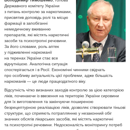
Володимир Тимошенко
, голова
Державного комітету України
з питань контролю за наркотиками,
присвятив доповідь ролі та місцю
фармації в запобіганні
немедичному вживанню
препаратів, які містять наркотичні
засоби та психотропні речовини.
За його словами, роль аптек
у підживленні наркоманії
на теренах України стає все
відчутнішою. Аналогічна ситуація
спостерігається і в Росії. Економічні чинники свідчать
про особливу актуальність цієї проблеми, адже більшість
наркоманів — це люди праце­здатного віку.
Відсутність чітко визнаних заходів контролю за цією категорією
ліків, починаючи із ввезення на територію України сировини
для їх виготовлення та закінчуючи поширеною
безрецептурною реалізацією ліків, дозволяє створювати тіньові
структури, що сприяють потраплянню у незаконний обіг
значних обсягів лікарських засобів, які містять наркотичні
та психотропні речовини. Недосконалість моніторингу потреб