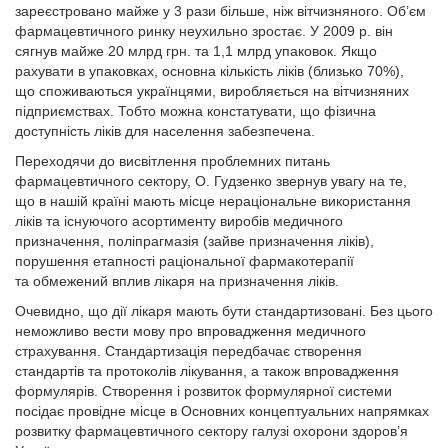
зареєстровано майже у 3 рази більше, ніж вітчизняного. Об’єм
фармацевтичного ринку неухильно зростає. У 2009 р. він
сягнув майже 20 млрд грн. та 1,1 млрд упаковок. Якщо
рахувати в упаковках, основна кількість ліків (близько 70%),
що споживаються українцями, виробляється на вітчизняних
підприємствах. Тобто можна констатувати, що фізична
доступність ліків для населення забезпечена.
Переходячи до висвітлення проблемних питань
фармацевтичного сектору, О. Гудзенко звернув увагу на те,
що в нашій країні мають місце нераціональне використання
ліків та існуючого асортименту виробів медичного
призначення, поліпрагмазія (зайве призначення ліків),
порушення етапності раціональної фармакотерапії
та обмежений вплив лікаря на призначення ліків.
Очевидно, що дії лікаря мають бути стандартизовані. Без цього
неможливо вести мову про впровадження медичного
страхування. Стандартизація передбачає створення
стандартів та протоколів лікування, а також впровадження
формулярів. Створення і розвиток формулярної системи
посідає провідне місце в Основних концептуальних напрямках
розвитку фармацевтичного сектору галузі охорони здоров’я