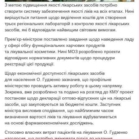
З метою підвищення якості лікарських засобів потрібно
створити систему забезпечення якості ліків на всіх етапах. Нині
вирішується питання щодо виділення коштів для створення
трьох регіональних лабораторій з контролю якості лікарських
засобів, які б відповідали найвищим світовим вимогам.
Прем’єр-міністром поставлено завдання щодо наведення ладу
у сфері обігу функціональних харчових продуктів
та лікувальної косметики. Нині МОЗ розроблено проекти
відповідних нормативних документів щодо процедури
реєстрації цієї продукції.
Щодо економічної доступності лікарських засобів
для населення О. Гудзенко зазначив, що профільне
міністерство проводить активну роботу в цьому напрямку.
Зокрема, вже розроблено та подано на розгляд до КМУ проект
постанови щодо декларації оптово-відпускних цін на лікарські
засоби, що закуповуються за бюджетні кошти. Заступник
міністра висловив сподівання, що найближчим часом
визначення вартості ліків та лікування відбуватиметься
на основі фармакоекономічних досліджень.
Стосовно власних витрат пацієнтів на лікування О. Гудзенко
наголосив, що потрібно змінювати підхід до надання