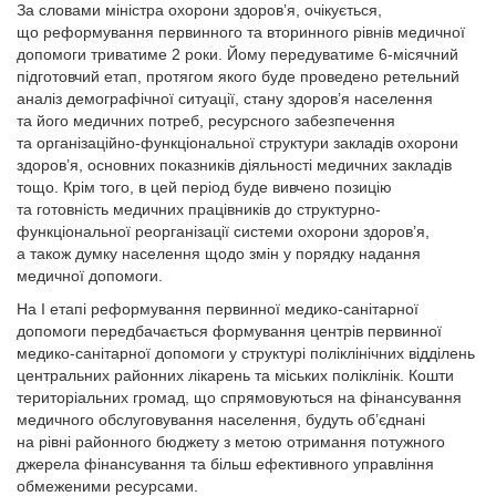
За словами міністра охорони здоров’я, очікується,
що реформування первинного та вторинного рівнів медичної
допомоги триватиме 2 роки. Йому передуватиме 6-місячний
підготовчий етап, протягом якого буде проведено ретельний
аналіз демо­графічної ситуації, стану здоров’я населення
та його медичних потреб, ресурсного забезпечення
та організаційно-функціональної структури закладів охорони
здоров’я, основних показників діяльності медичних закладів
тощо. Крім того, в цей період буде вивчено позицію
та готовність медичних працівників до структурно-
функціональної реорганізації системи охорони здоров’я,
а також думку населення щодо змін у порядку надання
медичної допомоги.
На І етапі реформування первинної медико-санітарної
допомоги передбачається формування центрів первинної
медико-санітарної допомоги у структурі поліклінічних відділень
центральних районних лікарень та міських поліклінік. Кошти
територіальних громад, що спрямовуються на фінансування
медичного обслуговування населення, будуть об’єднані
на рівні районного бюджету з метою отримання потужного
джерела фінансування та більш ефективного управління
обмеженими ресурсами.