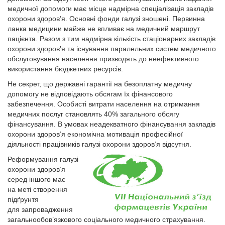
медичної допомоги має місце надмірна спеціалізація закладів
охорони здоров’я. Основні фонди галузі зношені. Первинна
ланка медицини майже не впливає на медичний маршрут
пацієнта. Разом з тим надмірна кількість стаціонарних закладів
охорони здоров’я та існування паралельних систем медичного
обслуговування населення призводять до неефективного
використання бюджетних ресурсів.
Не секрет, що державні гарантії на безоплатну медичну
допомогу не відповідають обсягам їх фінансового
забезпечення. Особисті витрати населення на отримання
медичних послуг становлять 40% загального обсягу
фінансування. В умовах неадекватного фінансування закладів
охорони здоров’я економічна мотивація професійної
діяльності працівників галузі охорони здоров’я відсутня.
Реформування галузі
охорони здоров’я
серед іншого має
на меті створення
підґрунтя
для запровадження
загальнообов’язкового соціального медичного страхування.