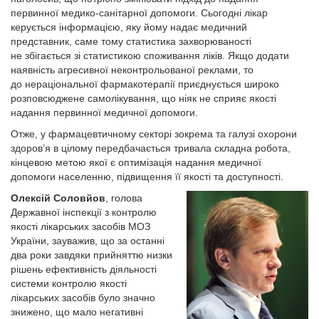
первинної медико-санітарної допомоги. Сьогодні лікар
керується інформацією, яку йому надає медичний
представник, саме тому статистика захворюваності
не збігається зі статистикою споживання ліків. Якщо додати
наявність агресивної неконтрольованої реклами, то
до нераціональної фармакотерапії приєднується широко
розповсюджене самолікування, що ніяк не сприяє якості
надання первинної медичної допомоги.
Отже, у фармацевтичному секторі зокрема та галузі охорони
здоров’я в цілому передбачається тривала складна робота,
кінцевою метою якої є оптимізація надання медичної
допомоги населенню, підвищення її якості та доступності.
Олексій Соловйов
, голова
Державної інспекції з контролю
якості лікарських засобів МОЗ
України, зауважив, що за останні
два роки завдяки прийняттю низки
рішень ефективність діяльності
системи контролю якості
лікарських засобів було значно
знижено, що мало негативні