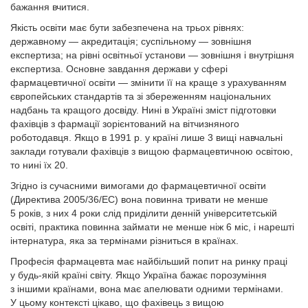
бажання вчитися.
Якість освіти має бути забезпечена на трьох рівнях:
державному — акредитація; суспільному — зовнішня
експертиза; на рівні освітньої установи — зовнішня і внутрішня
експертиза. Основне завдання держави у сфері
фармацевтичної освіти — змінити її на краще з урахуванням
європейських стандартів та зі збереженням національних
надбань та кращого досвіду. Нині в Україні зміст підготовки
фахівців з фармації зорієнтований на вітчизняного
роботодавця. Якщо в 1991 р. у країні лише 3 вищі навчальні
заклади готували фахівців з вищою фармацевтичною освітою,
то нині їх 20.
Згідно із сучасними вимогами до фармацевтичної освіти
(Директива 2005/36/ЕС) вона повинна тривати не менше
5 років, з них 4 роки слід приділити денній університетській
освіті, практика повинна займати не менше ніж 6 міс, і нарешті
інтернатура, яка за термінами різниться в країнах.
Професія фармацевта має найбільший попит на ринку праці
у будь-якій країні світу. Якщо Україна бажає порозуміння
з іншими країнами, вона має апелювати одними термінами.
У цьому контексті цікаво, що фахівець з вищою