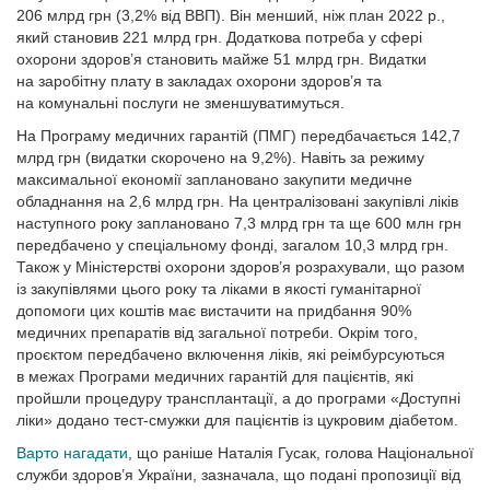
206 млрд грн (3,2% від ВВП). Він менший, ніж план 2022 р.,
який становив 221 млрд грн. Додаткова потреба у сфері
охорони здоров’я становить майже 51 млрд грн. Видатки
на заробітну плату в закладах охорони здоров’я та
на комунальні послуги не зменшуватимуться.
На Програму медичних гарантій (ПМГ) передбачається 142,7
млрд грн (видатки скорочено на 9,2%). Навіть за режиму
максимальної економії заплановано закупити медичне
обладнання на 2,6 млрд грн. На централізовані закупівлі ліків
наступного року заплановано 7,3 млрд грн та ще 600 млн грн
передбачено у спеціальному фонді, загалом 10,3 млрд грн.
Також у Міністерстві охорони здоров’я розрахували, що разом
із закупівлями цього року та ліками в якості гуманітарної
допомоги цих коштів має вистачити на придбання 90%
медичних препаратів від загальної потреби. Окрім того,
проєктом передбачено включення ліків, які реімбурсуються
в межах Програми медичних гарантій для пацієнтів, які
пройшли процедуру трансплантації, а до програми «Доступні
ліки» додано тест-смужки для пацієнтів із цукровим діабетом.
Варто нагадати
, що раніше Наталія Гусак, голова Національної
служби здоров’я України, зазначала, що подані пропозиції від