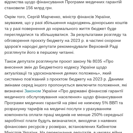
відомства щодо фінансування Програми медичних гарантій
становили 156 млрд грн.
Окрім того, Сергій Марченко, міністр фінансів України,
зауважив, що у разі збільшення надходжень донорських коштів
та у разі повернення до нормального життя бюджет буде
переглядатися та збільшуватися. За результатами розгляду та
обговорення проєкту бюджету на 2023 р. в частині охорони
здоров’я народні депутати рекомендували Верховній Раді
розглянути його в першому читанні.
Також депутати розглянули проєкт закону № 8035 «Про
внесення змін до Бюджетного кодексу України щодо
актуалізації та удосконалення деяких положень», який
системно пов’язаний з проєктом бюджету на 2023 р. Даними
змінами серед іншого пропонується виключити положення, які
визначені
Законом
України «Про державні фінансові гарантії
медичного обслуговування населення» щодо фінансування
Програми медичних гарантій на рівні не нижчому 5% ВВП та
розрахунку тарифів на медичні послуги з урахуванням
компонента оплати праці медиків не менше 250% середньої
заробітної плати будуть визначатися, виходячи з наявних
фінансових ресурсів у розмірах, встановлених Кабінетом
Міністрів України. На переконання депутатів, в умовах війни