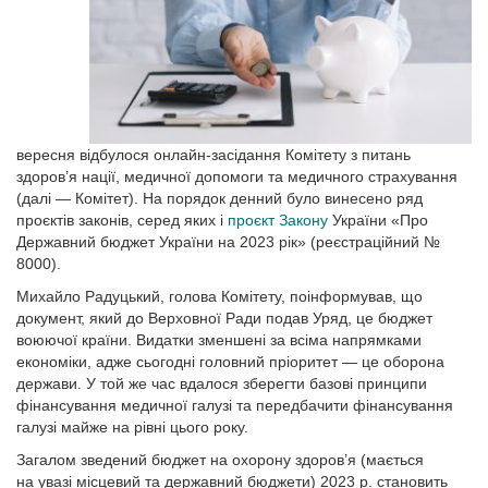
вересня відбулося онлайн-засідання Комітету з питань
здоров’я нації, медичної допомоги та медичного страхування
(далі — Комітет). На порядок денний було винесено ряд
проєктів законів, серед яких і
проєкт Закону
України «Про
Державний бюджет України на 2023 рік» (реєстраційний №
8000).
Михайло Радуцький, голова Комітету, поінформував, що
документ, який до Верховної Ради подав Уряд, це бюджет
воюючої країни. Видатки зменшені за всіма напрямками
економіки, адже сьогодні головний пріоритет — це оборона
держави. У той же час вдалося зберегти базові принципи
фінансування медичної галузі та передбачити фінансування
галузі майже на рівні цього року.
Загалом зведений бюджет на охорону здоров’я (мається
на увазі місцевий та державний бюджети) 2023 р. становить