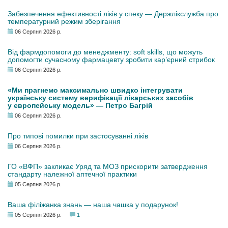
Забезпечення ефективності ліків у спеку — Держлікслужба про
температурний режим зберігання
06 Серпня 2026 р.
Від фармдопомоги до менеджменту: soft skills, що можуть
допомогти сучасному фармацевту зробити кар’єрний стрибок
06 Серпня 2026 р.
«Ми прагнемо максимально швидко інтегрувати
українську систему верифікації лікарських засобів
у європейську модель» — Петро Багрій
06 Серпня 2026 р.
Про типові помилки при застосуванні ліків
06 Серпня 2026 р.
ГО «ВФП» закликає Уряд та МОЗ прискорити затвердження
стандарту належної аптечної практики
05 Серпня 2026 р.
Ваша філіжанка знань — наша чашка у подарунок!
05 Серпня 2026 р.
1