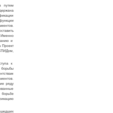
в путем
ддержана
фикации
функции
ментов.
оставить
 Именно
ванию и
а Проект
СПИДом,
ступа к
 борьбы
ентствам
аментов.
ие ряду
зованные
 борьбе
фикацию
ошедших