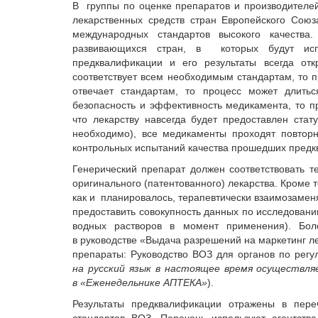
В группы по оценке препаратов и производителей
лекарственных средств стран Европейского Сою
международных стандартов высокого качества
развивающихся стран, в которых будут испо
предквалификации и его результаты всегда от
соответствует всем необходимым стандартам, то 
отвечает стандартам, то процесс может длитьс
безопасность и эффективность медикамента, то п
что лекарству навсегда будет предоставлен ста
необходимо), все медикаменты проходят повтор
контрольных испытаний качества прошедших предк
Генерический препарат должен соответствовать 
оригинального (патентованного) лекарства. Кроме 
как и планировалось, терапевтически взаимозаме
предоставить совокупность данных по исследован
водных растворов в момент применения). Бо
в руководстве «Выдача разрешений на маркетинг л
препараты: Руководство ВОЗ для органов по регу
на русский язык в настоящее время осуществл
в «Еженедельнике АПТЕКА»
).
Результаты предквалификации отражены в пер