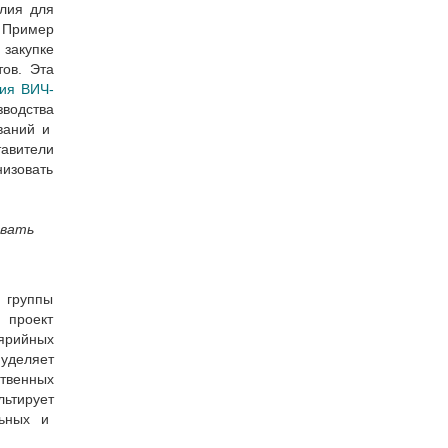
илия для
. Пример
 закупке
тов. Эта
ия ВИЧ-
водства
ваний и
тавители
низовать
вать
 группы
 проект
ярийных
уделяет
ственных
ьтирует
льных и