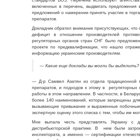
стандартов ВОЗ. Перечень используют агентств
включенных в перечень, выдвигать предложения
предложений о намерении принять участие в торг
препаратов.
Докладчик обратил внимание присутствующих, что
дефицит в отношении производителей противо
регуляторных органов стран СНГ было предложен
проекте по предквалификации, что нашло отраж
информацию украинским производителям.
— Какие еще доклады вы могли бы выделить?
— Д-р Самвел Азатян из отдела традиционной м
препаратов, и подходов к этому в регуляторных 
работы в этом направлении. В частности, в Белар
более 140 наименований, которые запрещены для 
вызывающие привыкание и выраженные побочные 
экспертную оценку этого списка с тем, чтобы им мо
Мне выпала честь представлять Украину с д
дистрибьюторской практике. В нем были затро
инспектората, а именно — сертификации отечест