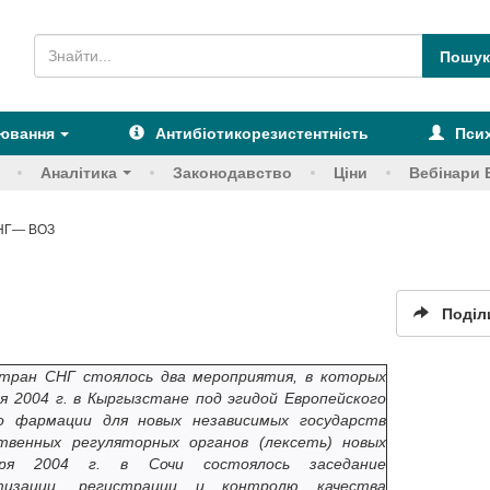
рювання
Антибіотикорезистентність
Псих
Аналітика
Законодавство
Ціни
Вебінари 
НГ— ВОЗ
Поділ
тран СНГ стоялось два мероприятия, в которых
я 2004 г. в Кыргызстане под эгидой Европейского
 фармации для новых независимых государств
венных регуляторных органов (лексеть) новых
бря 2004 г. в Сочи состоялось заседание
тизации, регистрации и контролю качества