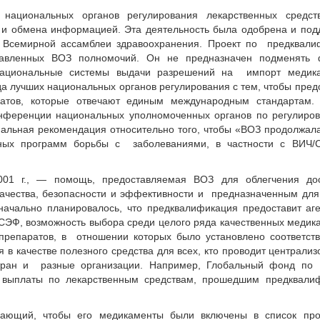
национальных органов регулирования лекарственных средст
я и обмена информацией. Эта деятельность была одобрена и по
 Всемирной ассамблеи здравоохранения. Проект по предквали
ставленных ВОЗ полномочий. Он не предназначен подменять 
национальные системы выдачи разрешений на импорт медика
а лучших национальных органов регулирования с тем, чтобы пред
атов, которые отвечают единым международным стандартам.
онференции национальных уполномоченных органов по регулиро
альная рекомендация относительно того, чтобы «ВОЗ продолжал
тных программ борьбы с заболеваниями, в частности с ВИЧ/
01 г., — помощь, предоставляемая ВОЗ для облегчения до
ачества, безопасности и эффективности и предназначенным для
ачально планировалось, что предквалификация предоставит аг
ЭФ, возможность выбора среди целого ряда качественных медик
препаратов, в отношении которых было установлено соответств
 в качестве полезного средства для всех, кто проводит централи
 стран и разные организации. Например, Глобальный фонд по
 выплаты по лекарственным средствам, прошедшим предквали
елающий, чтобы его медикаменты были включены в список пр