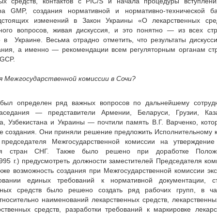
ых средств, контактов с PIC/S и начала процедуры вступлени
тра GMP, создания нормативной и нормативно-технической б
дстоящих изменений в Закон Украины «О лекарственных сред
ого вопросов, живая дискуссия, и это понятно — из всех ст
 в Украине. Весьма отрадно отметить, что результаты дискусс
щания, а именно — рекомендации всем регуляторным органам ст
 GCP.
ия Межгосударственной комиссии в Сочи?
был определен ряд важных вопросов по дальнейшему сотрудн
аседания — представители Армении, Беларуси, Грузии, Каза
а, Узбекистана и Украины — почтили память В.Г. Варченко, кот
е создания. Они приняли решение предложить Исполнительному 
 председателя Межгосударственной комиссии на утверждение
ния стран СНГ. Также было решено при доработке Поло
995 г.) предусмотреть должности заместителей Председателя ко
кже возможность создания при Межгосударственной комиссии эк
вании единых требований к нормативной документации, ст
нных средств было решено создать ряд рабочих групп, в час
тносительно наименований лекарственных средств, лекарственн
твенных средств, разработки требований к маркировке лекарс