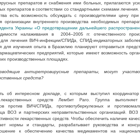
вирусных препаратов и снабжения ими больных, прилагаются ус
мых препаратов в соответствии со стандартными схемами лечения
ства есть возможность обсуждать с производителями цену при
ля организации внутреннего производства необходимых препара
идента Украины «О предотвращении дальнейшего распространен
имости налаживания в 2004–2005 гг. отечественного произ
х для лечения ВИЧ-инфекции/СПИДа, СПИД-индикаторных заболе
я для изучения опыта в Бразилию планируют отправиться предс
армацевтических предприятий, которые имеют возможность орга
оих производственных площадях.
водящие антиретровирусные препараты, могут участво
арственных средств?
ть об интересном докладе, с которым выступил координатор
лекарственных средств Лембит Раго. Группа выполняет
ов против ВИЧ/СПИДа, противотуберкулезных и противомал
ица ВОЗ и партнерских неправительственных организаций. ВОЗ 
тивности лекарственных средств. Чтобы обеспечить наличие каче
ает нормы и стандарты, разрабатывает руководства и консул
ношение к обеспечению качества медикаментов на национа