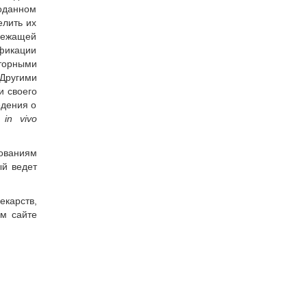
оданном
елить их
лежащей
ификации
яторными
Другими
и своего
едения о
и
in vivo
бованиям
ый ведет
екарств,
ом сайте