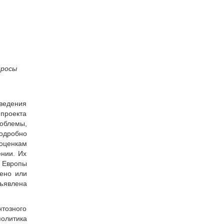
росы
оведения
 проекта
облемы,
подробно
 оценкам
ении. Их
й Европы
чено или
бъявлена
тозного
олитика