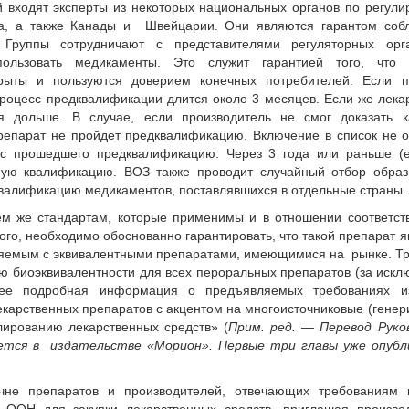
 входят эксперты из некоторых национальных органов по регул
за, а также Канады и Швейцарии. Они являются гарантом соб
. Группы сотрудничают с представителями регуляторных орг
льзовать медикаменты. Это служит гарантией того, что 
крыты и пользуются доверием конечных потребителей. Если п
процесс предквалификации длится около 3 месяцев. Если же лека
я дольше. В случае, если производитель не смог доказать ка
репарат не пройдет предквалификацию. Включение в список не о
тус прошедшего предквалификацию. Через 3 года или раньше (
ную квалификацию. ВОЗ также проводит случайный отбор образ
валификацию медикаментов, поставлявшихся в отдельные страны.
тем же стандартам, которые применимы и в отношении соответс
того, необходимо обоснованно гарантировать, что такой препарат я
няемым с эквивалентными препаратами, имеющимися на рынке. Т
ию биоэквивалентности для всех пероральных препаратов (за иск
лее подробная информация о предъявляемых требованиях и
екарственных препаратов с акцентом на многоисточниковые (генер
лированию лекарственных средств» (
Прим. ред. — Перевод Руко
яется в издательстве «Морион». Первые три главы уже опубл
ечне препаратов и производителей, отвечающих требованиям