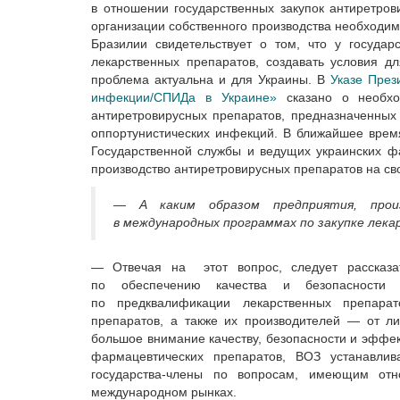
в отношении государственных закупок антиретро
организации собственного производства необходи
Бразилии свидетельствует о том, что у государ
лекарственных препаратов, создавать условия д
проблема актуальна и для Украины. В
Указе През
инфекции/СПИДа в Украине»
сказано о необход
антиретровирусных препаратов, предназначенны
оппортунистических инфекций. В ближайшее врем
Государственной службы и ведущих украинских ф
производство антиретровирусных препаратов на св
— А каким образом предприятия, произ
в международных программах по закупке лек
— Отвечая на этот вопрос, следует рассказа
по обеспечению качества и безопасности 
по предквалификации лекарственных препарат
препаратов, а также их производителей — от л
большое внимание качеству, безопасности и эффек
фармацевтических препаратов, ВОЗ устанавлив
государства-члены по вопросам, имеющим от
международном рынках.