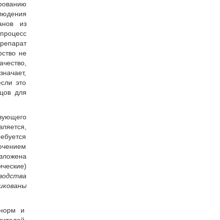
ированию
людения
анов из
процесс
репарат
рство не
чество,
значает,
если это
цов для
твующего
вляется,
ребуется
лючением
зложена
ические)
водства
икованы
 норм и