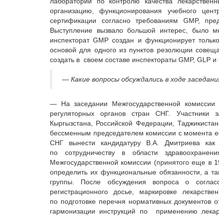
лабораторий по контролю качества лекарственн
организацию, функционирования учебного цен
сертификации согласно требованиям GMP, пре
Выступление вызвало большой интерес, было мн
инспекторат GMP создан и функционирует только
основой для одного из пунктов резолюции сове
создать в своем составе инспектораты GMP, GLP и
— Какие вопросы обсуждались в ходе заседан
— На заседании Межгосударственной комиссии 
регуляторных органов стран СНГ. Участники з
Кыргызстана, Российской Федерации, Таджикистан
бессменным председателем комиссии с момента е
СНГ вынести кандидатуру В.А. Дмитриева как
по сотрудничеству в области здравоохране
Межгосударственной комиссии (принятого еще в 1
определить их функциональные обязанности, а та
группы. После обсуждения вопроса о согласо
регистрационного досье, маркировке лекарстве
по подготовке перечня нормативных документов о
гармонизации инструкций по применению лекарс