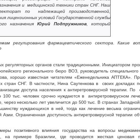
назначения и медицинской техники стран СНГ. Наш
пекторат по надлежащей производственной,
ия лицензионных условий Государственной службы
кого назначения
Юрий Подпружников
, который
ам регулирования фармацевтического сектора. Какие воп
?
х регуляторных органов стали традиционными. Инициатором пр
опейского регионального бюро ВОЗ, руководитель специального
ва, хорошо известная читателям «Еженедельника АПТЕКА». Пр
х стран СНГ. В частности, Нина Саутенкова в своих докладах 
ганизации доступа населения к антиретровирусной терапии. По
о 100 тыс. человек срочно нуждаются в антиретровирусном леч
о, через несколько лет увеличится до 500 тыс. В странах Западно
ьшинству нуждающихся в ней, тогда как лечение весьма ограни
ей Азии. Ограниченная доступность антиретровирусной терапии о
меры позитивного влияния государства на вопросы медикамен
и, на примере Бразилии, где проводится жесткая ценовая п