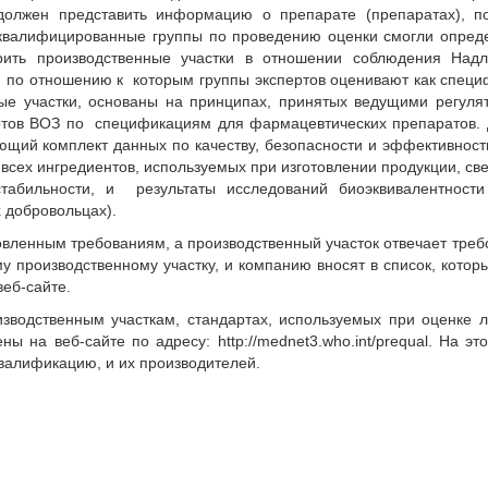
должен представить информацию о препарате (препаратах), п
 квалифицированные группы по проведению оценки смогли опред
ерить производственные участки в отношении соблюдения Над
, по отношению к которым группы экспертов оценивают как спец
ные участки, основаны на принципах, принятых ведущими регул
ртов ВОЗ по спецификациям для фармацевтических препаратов. 
ющий комплект данных по качеству, безопасности и эффективност
всех ингредиентов, используемых при изготовлении продукции, св
табильности, и результаты исследований биоэквивалентност
 добровольцах).
новленным требованиям, а производственный участок отвечает тре
 производственному участку, и компанию вносят в список, котор
еб-сайте.
зводственным участкам, стандартах, используемых при оценке л
ы на веб-сайте по адресу: http://mednet3.who.int/prequal. На эт
валификацию, и их производителей.