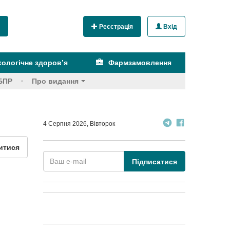
Реєстрація
Вхід
ологічне здоров’я
Фармзамовлення
БПР
Про видання
4 Серпня 2026, Вівторок
итися
Підписатися