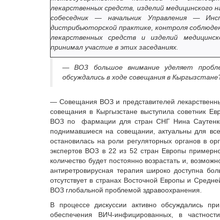
лекарственных средств, изделий медицинского 
собеседник — начальник Управления — Инс
дистрибьюторской практике, контроля соблюден
лекарственных средств и изделий медицинс
принимал участие в этих заседаниях.
— ВОЗ большое внимание уделяет проблем
обсуждались в ходе совещания в Кыргызстане
— Совещания ВОЗ и представителей лекарственны
совещания в Кыргызстане выступила советник Евр
ВОЗ по фармации для стран СНГ Нина Саутенко
поднимавшиеся на совещании, актуальны для все
остановилась на роли регуляторных органов в ор
экспертов ВОЗ в 22 из 52 стран Европы примерн
количество будет постоянно возрастать и, возможн
антиретровирусная терапия широко доступна бол
отсутствует в странах Восточной Европы и Средн
ВОЗ глобальной проблемой здравоохранения.
В процессе дискуссии активно обсуждались при
обеспечения ВИЧ-инфицированных, в частност