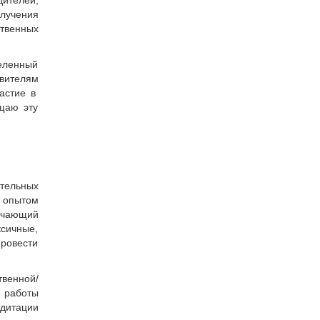
ителей,
лучения
ственных
деленный
вителям
частие в
щаю эту
тельных
м опытом
лючающий
ксичные,
ровести
венной/
 работы
едитации