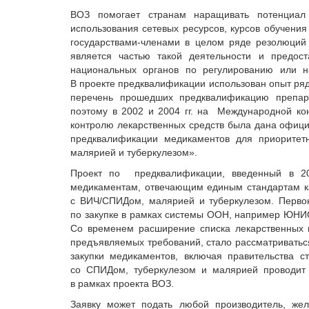
ВОЗ помогает странам наращивать потенциал 
использования сетевых ресурсов, курсов обучени
государствами-членами в целом ряде резолюций
является частью такой деятельности и предо
национальных органов по регулированию или 
В проекте предквалификации использован опыт ряд
перечень прошедших предквалификацию препар
поэтому в 2002 и 2004 гг. на Международной к
контролю лекарственных средств была дана офици
предквалификации медикаментов для приорите
малярией и туберкулезом».
Проект по предквалификации, введенный в 20
медикаментам, отвечающим единым стандартам к
с ВИЧ/СПИДом, малярией и туберкулезом. Первон
по закупке в рамках системы ООН, например ЮНИС
Со временем расширение списка лекарственных 
предъявляемых требований, стало рассматриваться
закупки медикаментов, включая правительства
со СПИДом, туберкулезом и малярией проводит
в рамках проекта ВОЗ.
Заявку может подать любой производитель, ж