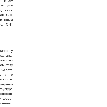
я в эту
азы для
ствах».
ран СНГ
ии стали
ран СНГ
ичеству
хстана,
орый был
комитету
 Совета
жения о
миссии и
спертной
руктуре
тности,
ых форм,
твенных