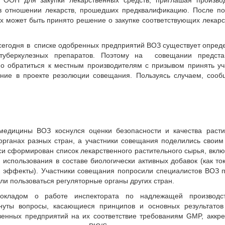
а ООН для закупки лекарственных средств, приглашая производ
 в отношении лекарств, прошедших предквалификацию. После по
ах может быть принято решение о закупке соответствующих лекар
 сегодня в списке одобренных предприятий ВОЗ существует опре
туберкулезных препаратов. Поэтому на совещании предста
о обратиться к местным производителям с призывом принять у
ение в проекте резолюции совещания. Пользуясь случаем, сооб
едицины ВОЗ коснулся оценки безопасности и качества расти
органах разных стран, а участники совещания поделились свои
уси сформирован список лекарственного растительного сырья, вк
использования в составе биологически активных добавок (как то
эффекты). Участники совещания попросили специалистов ВОЗ п
гли пользоваться регуляторные органы других стран.
окладом о работе инспектората по надлежащей производст
нуты вопросы, касающиеся принципов и основных результатов
венных предприятий на их соответствие требованиям GMP, аккр