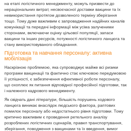
на етапі логістичного менеджменту, можуть призвести до
нераціональних витрат, несвоєчасної доставки вакцини та їх
невикористання протягом дозволеного терміну зберігання
тощо. Тому дуже важливим є запровадження надійних каналів
комунікації та передачі інформації між усіма залученими
сторонами, включаючи оцінку цільової популяції, запаси
вакцини та інших ресурсів, потужності логістичного ланцюга та
стану використовуваного обладнання.
Підготовка та навчання персоналу: активна
мобілізація
Наскрізною проблемою, яка супроводжує майже всі ризики
програми вакцинації та фактично стає ключовою передумовою
її успішності, є забезпечення ефективної роботи персоналу,
що охоплює як питання відповідної професійної підготовки, так
і належного кадрового менеджменту.
Як свідчать дані літератури, більшість порушень ходового
ланцюга виникає внаслідок людського фактора, раптових
помилок персоналу або недостатнього рівня підготовки. Тому
критично важливим є проведення ретельного аналізу
розроблених логістичних сценаріїв, правил транспортування,
зберігання, поводження з вакцинами та їх введення, вимог