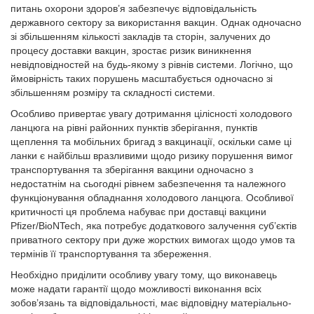
питань охорони здоров’я забезпечує відповідальність
державного сектору за використання вакцин. Однак одночасно
зі збільшенням кількості закладів та сторін, залучених до
процесу доставки вакцин, зростає ризик виникнення
невідповідностей на будь-якому з рівнів системи. Логічно, що
ймовірність таких порушень масштабується одночасно зі
збільшенням розміру та складності системи.
Особливо привертає увагу дотримання цілісності холодового
ланцюга на рівні районних пунктів зберігання, пунктів
щеплення та мобільних бригад з вакцинації, оскільки саме ці
ланки є найбільш вразливими щодо ризику порушення вимог
транспортування та зберігання вакцини одночасно з
недостатнім на сьогодні рівнем забезпечення та належного
функціонування обладнання холодового ланцюга. Особливої
критичності ця проблема набуває при доставці вакцини
Pfizer/BioNTech, яка потребує додаткового залучення суб’єктів
приватного сектору при дуже жорстких вимогах щодо умов та
термінів її транспортування та збереження.
Необхідно приділити особливу увагу тому, що виконавець
може надати гарантії щодо можливості виконання всіх
зобов’язань та відповідальності, має відповідну матеріально-