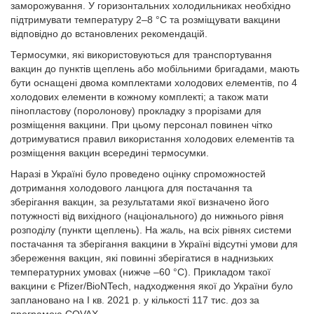
заморожування. У горизонтальних холодильниках необхідно
підтримувати температуру 2–8 °С та розміщувати вакцини
відповідно до встановлених рекомендацій.
Термосумки, які використовуються для транспортування
вакцин до пунктів щеплень або мобільними бригадами, мають
бути оснащені двома комплектами холодових елементів, по 4
холодових елементи в кожному комплекті; а також мати
пінопластову (поролонову) прокладку з прорізами для
розміщення вакцини. При цьому персонал повинен чітко
дотримуватися правил використання холодових елементів та
розміщення вакцин всередині термосумки.
Наразі в Україні було проведено оцінку спроможностей
дотримання холодового ланцюга для постачання та
зберігання вакцин, за результатами якої визначено його
потужності від вихідного (національного) до нижнього рівня
розподілу (пункти щеплень). На жаль, на всіх рівнях системи
постачання та зберігання вакцини в Україні відсутні умови для
збереження вакцин, які повинні зберігатися в наднизьких
температурних умовах (нижче –60 °C). Прикладом такої
вакцини є Pfizer/BioNTech, надходження якої до України було
заплановано на І кв. 2021 р. у кількості 117 тис. доз за