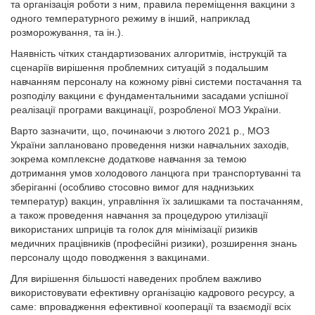
та організація роботи з ним, правила переміщення вакцини з
одного температурного режиму в інший, наприклад
розморожування, та ін.).
Наявність чітких стандартизованих алгоритмів, інструкцій та
сценаріїв вирішення проблемних ситуацій з подальшим
навчанням персоналу на кожному рівні системи постачання та
розподілу вакцини є фундаментальними засадами успішної
реалізації програми вакцинації, розробленої МОЗ України.
Варто зазначити, що, починаючи з лютого 2021 р., МОЗ
України заплановано проведення низки навчальних заходів,
зокрема комплексне додаткове навчання за темою
дотримання умов холодового ланцюга при транспортуванні та
зберіганні (особливо стосовно вимог для наднизьких
температур) вакцин, управління їх залишками та постачанням,
а також проведення навчання за процедурою утилізації
використаних шприців та голок для мінімізації ризиків
медичних працівників (професійні ризики), розширення знань
персоналу щодо поводження з вакцинами.
Для вирішення більшості наведених проблем важливо
використовувати ефективну організацію кадрового ресурсу, а
саме: впровадження ефективної кооперації та взаємодії всіх