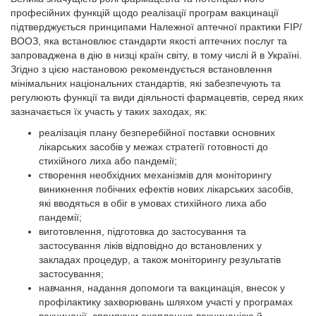
професійних функцій щодо реалізації програм вакцинації
підтверджується принципами Належної аптечної практики FIP/
ВООЗ, яка встановлює стандарти якості аптечних послуг та
запроваджена в дію в низці країн світу, в тому числі й в Україні.
Згідно з цією настановою рекомендується встановлення
мінімальних національних стандартів, які забезпечують та
регулюють функції та види діяльності фармацевтів, серед яких
зазначається їх участь у таких заходах, як:
реалізація плану безперебійної поставки основних
лікарських засобів у межах стратегії готовності до
стихійного лиха або пандемії;
створення необхідних механізмів для моніторингу
виникнення побічних ефектів нових лікарських засобів,
які вводяться в обіг в умовах стихійного лиха або
пандемії;
виготовлення, підготовка до застосування та
застосування ліків відповідно до встановлених у
закладах процедур, а також моніторингу результатів
застосування;
навчання, надання допомоги та вакцинація, внесок у
профілактику захворювань шляхом участі у програмах