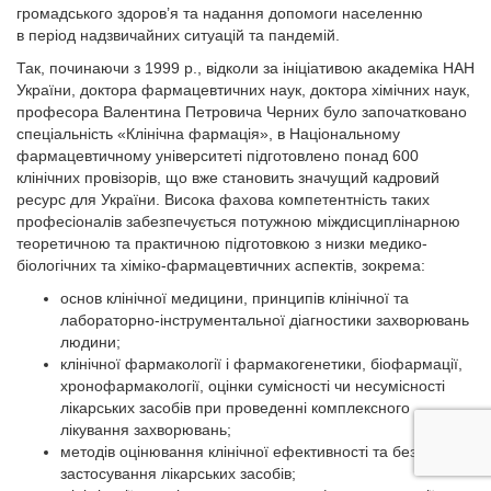
громадського здоров’я та надання допомоги населенню
в період надзвичайних ситуацій та пандемій.
Так, починаючи з 1999 р., відколи за ініціативою академіка НАН
України, доктора фармацевтичних наук, доктора хімічних наук,
професора Валентина Петровича Черних було започатковано
спеціальність «Клінічна фармація», в Національному
фармацевтичному університеті підготовлено понад 600
клінічних провізорів, що вже становить значущий кадровий
ресурс для України. Висока фахова компетентність таких
професіоналів забезпечується потужною міждисциплінарною
теоретичною та практичною підготовкою з низки медико-
біологічних та хіміко-фармацевтичних аспектів, зокрема:
основ клінічної медицини, принципів клінічної та
лабораторно-інструментальної діагностики захворювань
людини;
клінічної фармакології і фармакогенетики, біофармації,
хронофармакології, оцінки сумісності чи несумісності
лікарських засобів при проведенні комплексного
лікування захворювань;
методів оцінювання клінічної ефективності та безпеки
застосування лікарських засобів;