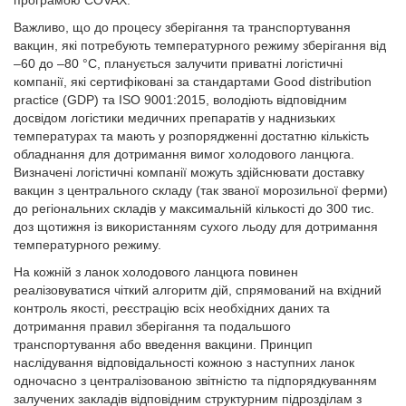
програмою COVAX.
Важливо, що до процесу зберігання та транспортування
вакцин, які потребують температурного режиму зберігання від
–60 до –80 °C, планується залучити приватні логістичні
компанії, які сертифіковані за стандартами Good distribution
practice (GDP) та ISO 9001:2015, володіють відповідним
досвідом логістики медичних препаратів у наднизьких
температурах та мають у розпорядженні достатню кількість
обладнання для дотримання вимог холодового ланцюга.
Визначені логістичні компанії можуть здійснювати доставку
вакцин з центрального складу (так званої морозильної ферми)
до регіональних складів у максимальній кількості до 300 тис.
доз щотижня із використанням сухого льоду для дотримання
температурного режиму.
На кожній з ланок холодового ланцюга повинен
реалізовуватися чіткий алгоритм дій, спрямований на вхідний
контроль якості, реєстрацію всіх необхідних даних та
дотримання правил зберігання та подальшого
транспортування або введення вакцини. Принцип
наслідування відповідальності кожною з наступних ланок
одночасно з централізованою звітністю та підпорядкуванням
залучених закладів відповідним структурним підрозділам з