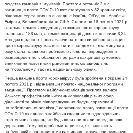
людства кампанії з імунізації. Протягом останніх 2 міс
вакцинація проти COVID-19 вже стартувала у 82 країнах світу,
лідерами серед яких на сьогодні є Ізраїль, Об’єднані Арабські
Емірати, Великобританія та США. Станом на 18 лютого 2021 р.
загальна кількість введених доз вакцин проти коронавірусу
становила 186 млн, а темпи вакцинації досягли позначки 6,34
млн доз щоденно. І незважаючи на те що вироблення вакцин
проти коронавірусу має покінчити з пандемією, яка минулого
року стала головною проблемою людства, впровадження
безпрецедентно глобальної програми вакцинації зумовлює
виникнення нової низки різноманітних складнощів як
на глобальному, так і на національному рівнях.
Перша вакцина проти коронавірусу була зроблена в Україні 24
лютого 2021 р., відзначивши початок національної програми
вакцинації. Протягом найближчих місяців зусилля великої
кількості професіоналів численних закладів різних сфер
діяльності та рівнів підпорядкування будуть спрямовані
на забезпечення реалізації державного плану вакцинації проти
COVID-19 як одного з найбільш складних та відповідальних
стратегічних завдань, які будь-коли поставали перед нашою
державою. Тому всі проблеми та ризики, які виникають
на будь-якій з ланок системи вакцинації, включаючи незначущі