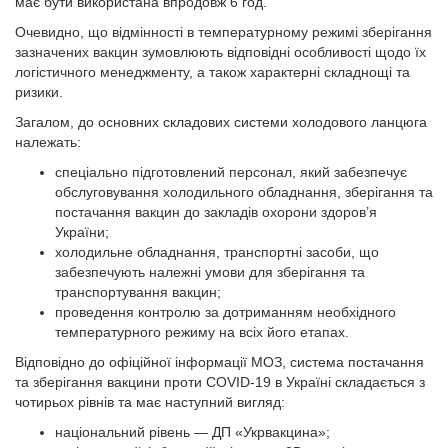
має бути використана впродовж 6 год.
Очевидно, що відмінності в температурному режимі зберігання
зазначених вакцин зумовлюють відповідні особливості щодо їх
логістичного менеджменту, а також характерні складнощі та
ризики.
Загалом, до основних складових системи холодового ланцюга
належать:
спеціально підготовлений персонал, який забезпечує
обслуговування холодильного обладнання, зберігання та
постачання вакцин до закладів охорони здоров’я
України;
холодильне обладнання, транспортні засоби, що
забезпечують належні умови для зберігання та
транспортування вакцин;
проведення контролю за дотриманням необхідного
температурного режиму на всіх його етапах.
Відповідно до офіційної інформації МОЗ, система постачання
та зберігання вакцини проти COVID-19 в Україні складається з
чотирьох рівнів та має наступний вигляд:
національний рівень — ДП «Укрвакцина»;