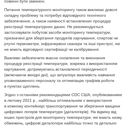
повинні бути замінені.
Питання температурного моніторингу також викликає доволі
складну проблему та потребує відповідного технічного
забезпечення, а також наявності встановлених процедур
реєстрації температурних даних. Не рекомендується
застосовувати побутові засоби моніторингу температури,
призначені для зберігання продуктів харчування, спиртові чи
ртутні термометри, інфрачервоні сканери та інші пристрої, які
не мають відповідної сертифікації чи калібрування.
Важливо забезпечити вчасне оновлення та виконання
процедур реєстрації температури, зокрема з використанням
картування, дотримуючись встановленої періодичності
(включаючи вихідні дні), що актуалізує важливість навчання
уповноваженого персоналу та оптимізацію графіків роботи
в пунктах щеплень.
Згідно з останніми рекомендаціями CDC США, опублікованими
в лютому 2021 р., найбільш оптимальним є використання
в кожному контейнері транспортування чи зберігання вакцини
цифрових логерів температури (даталогерів). На відміну від
інших пристроїв для моніторингу температури, які мають низку
обмежень, цифрові даталогери найбільш точно та детально