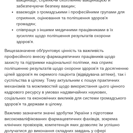
вакцинації, сприяючи охопленню вакцинацією й
забезпечуючи безпеку вакцин;
взаємодія з громадськими і професійними групами для
сприяння, оцінювання та поліпшення здоров’я
громадян;
співпраця з іншими медичними працівниками в їх
зусиллях щодо поліпшення результатів охорони
здоров’я.
Вищезазначене обґрунтовує цінність та важливість
професійного внеску фармацевтичних працівників щодо
захисту та підтримки національної політики, яка сприяє
поліпшенню результатів щодо охорони здоров’я та досягненню
цілей здоров’я як окремого пацієнта (відвідувача аптеки), так і
суспільства в цілому. Тому актуальним є пошук практичних
механізмів та можливостей щодо використання цього цінного
кадрового ресурсу в умовах надзвичайних наукових,
соціальних та економічних викликів для системи громадського
здоров’я та держави в цілому.
Важливо зазначити значні здобутки України з підготовки
висококваліфікованих фармацевтичних фахівців, зокрема
клінічних провізорів, компетенція яких дозволяє їм успішно
долучатися до виконання складних завдань у сфері