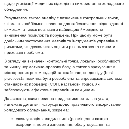
щодо утилізації медичних відходів та використання холодового
обладнання.
Результатом такого аналізу є визначення контрольних точок,
які мають найбільше значення для забезпечення відповідності
вимогам, а також пов’язані з найвищою ймовірністю
виникнення помилок та порушень. При цьому може бути
доцільним застосування методів та інструментів управління
ризиками, які дозволяють оцінити рівень загроз та виявити
приховані проблеми.
З огляду на визначені контрольні точки, локальні особливості
та чинну нормативно-правову базу, а також з врахуванням
міжнародних рекомендацій та «найкращого досвіду (best
practices)» повинна бути розроблена та впроваджена система
стандартних процедур (СОП, настанови тощо), які
забезпечують ефективне управління вакцинами.
До аспектів, яким повинна приділятися ретельна увага,
належать детальні інструкції щодо правильного використання
холодового обладнання, зокрема:
експлуатація холодильників (розміщення вакцин
всередині, норми заповнення, обслуговування та