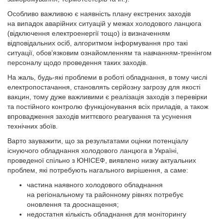
Особливо важливою є наявність плану екстрених заходів
на випадок аварійних ситуацій у межах холодового ланцюга
(відключення електроенергії тощо) із визначенням
відповідальних осіб, алгоритмом інформування про такі
ситуації, обов’язковим ознайомленням та навчанням-тренінгом
персоналу щодо проведення таких заходів.
На жаль, будь-які проблеми в роботі обладнання, в тому числі
електропостачання, становлять серйозну загрозу для якості
вакцин, тому дуже важливими є реалізація заходів з перевірки
та постійного контролю функціонування всіх приладів, а також
впровадження заходів миттєвого реагування та усунення
технічних збоїв.
Варто зауважити, що за результатами оцінки потенціалу
існуючого обладнання холодового ланцюга в Україні,
проведеної спільно з ЮНІСЕФ, виявлено низку актуальних
проблем, які потребують нагального вирішення, а саме:
частина наявного холодового обладнання
на регіональному та районному рівнях потребує
оновлення та дооснащення;
недостатня кількість обладнання для моніторингу