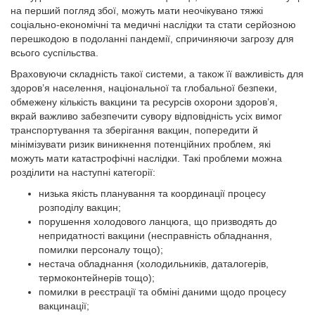
на перший погляд збої, можуть мати неочікувано тяжкі
соціально-економічні та медичні наслідки та стати серйозною
перешкодою в подоланні пандемії, спричиняючи загрозу для
всього суспільства.
Враховуючи складність такої системи, а також її важливість для
здоров’я населення, національної та глобальної безпеки,
обмежену кількість вакцини та ресурсів охорони здоров’я,
вкрай важливо забезпечити сувору відповідність усіх вимог
транспортування та зберігання вакцин, попередити й
мінімізувати ризик виникнення потенційних проблем, які
можуть мати катастрофічні наслідки. Такі проблеми можна
розділити на наступні категорії:
низька якість планування та координації процесу
розподілу вакцин;
порушення холодового ланцюга, що призводять до
непридатності вакцини (несправність обладнання,
помилки персоналу тощо);
нестача обладнання (холодильників, даталогерів,
термоконтейнерів тощо);
помилки в реєстрації та обміні даними щодо процесу
вакцинації;