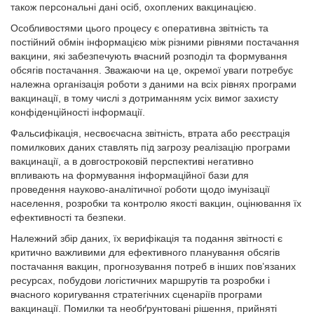
також персональні дані осіб, охоплених вакцинацією.
Особливостями цього процесу є оперативна звітність та
постійний обмін інформацією між різними рівнями постачання
вакцини, які забезпечують вчасний розподіл та формування
обсягів постачання. Зважаючи на це, окремої уваги потребує
належна організація роботи з даними на всіх рівнях програми
вакцинації, в тому числі з дотриманням усіх вимог захисту
конфіденційності інформації.
Фальсифікація, несвоєчасна звітність, втрата або реєстрація
помилкових даних ставлять під загрозу реалізацію програми
вакцинації, а в довгостроковій перспективі негативно
впливають на формування інформаційної бази для
проведення науково-аналітичної роботи щодо імунізації
населення, розробки та контролю якості вакцин, оцінювання їх
ефективності та безпеки.
Належний збір даних, їх верифікація та подання звітності є
критично важливими для ефективного планування обсягів
постачання вакцин, прогнозування потреб в інших пов’язаних
ресурсах, побудови логістичних маршрутів та розробки і
вчасного коригування стратегічних сценаріїв програми
вакцинації. Помилки та необґрунтовані рішення, прийняті