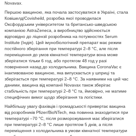
Novavax.
Першою вакциною, яка почала застосуватися в Україні, стала
Ковішелд/Covisheild, розробка якої проводилася
Оксфордським університетом та британсько-шведською
компанією AstraZeneca, а виробництво здійснюється
відповідно до ліцензії розробника на потужностях Serum
Institute (Індія). Цей імунобіологічний препарат має режим
постійного зберігання при температурі 2–8 °С, але після
переміщення до умов кімнатної температури вона може
зберігатися тільки 6 год, або протягом 48 год у разі
повернення назад до холодильника. Вакцина CoronaVac є
інактивованою вакциною, яка випускається у шприці та
зберігається при температурі 2–8 °С. За наявними на цей час
даними, вакцина від компанії Novavax також зберігає
стабільність при температурі 2–8 °С та, ймовірно, не матиме
специфічних вимог щодо зберігання та логістики.
Найбільшу увагу фахівців і громадськості привертає вакцина
від розробників Pfizer/BioNTech, яка повинна знаходитися при
температурі –70 °C, після розморожування має зберігатися
при температурі 2–8 °С лише протягом 5 днів, а після
переміщення з холодильника в умови кімнатної температури