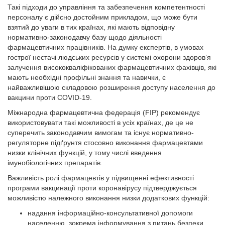
Такі підходи до управління та забезпечення компетентності
персоналу є дійсно достойним прикладом, що може бути
взятий до уваги в тих країнах, які мають відповідну
нормативно-законодавчу базу щодо діяльності
фармацевтичних працівників. На думку експертів, в умовах
гострої нестачі людських ресурсів у системі охорони здоров’я
залучення висококваліфікованих фармацевтичних фахівців, які
мають необхідні профільні знання та навички, є
найважливішою складовою розширення доступу населення до
вакцини проти COVID-19.
Міжнародна фармацевтична федерація (FIP) рекомендує
використовувати такі можливості в усіх країнах, де це не
суперечить законодавчим вимогам та існує нормативно-
регуляторне підґрунтя стосовно виконання фармацевтами
низки клінічних функцій, у тому числі введення
імунобіологічних препаратів.
Важливість ролі фармацевтів у підвищенні ефективності
програми вакцинації проти коронавірусу підтверджується
можливістю належного виконання низки додаткових функцій:
надання інформаційно-консультативної допомоги
населенню, зокрема інформування з питань безпеки