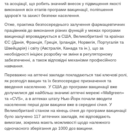
та асоціації, що робить значний внесок у підвищення якості
виконання всіх етапів програми вакцинації, поліпшення
здоров’я та захист безпеки населення.
Отже, практика безпосереднього залучення фармацевтичних
працівників до виконання різних функцій у межах програми
вакцинації впроваджується в США, Великобританії та країнах
ЄС (Данія, Франція, Греція, Ірландія, Норвегія, Португалія та
Швейцарія) і світу (Австралія, Канада та ін.), що за
необхідності ініціює розробку чи зміни в регуляторному
забезпеченні, а також відповідні механізми професійного
навчання.
Переважно на аптечні заклади покладаються такі ключові ролі,
як розподіл вакцин та їх безпосереднє призначення та
введення населенню. У США до програми вакцинації вже
долучилися дві найбільш значимі аптечні мережі «Wallgreen»
та «CVS», а в аптеках штату Нью-Йорк почали вводити
населенню перші дози вакцини вже в середині січня. У
Великобританії станом на кінець січня до програми вакцинації
було залучено 117 аптечних закладів, які відповідають
вимогам, зокрема мають можливості щодо належного
одночасного зберігання до 1000 доз вакцини.