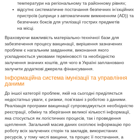
температури на регіональному та районному рівнях;
відсутнє систематичне постачання безпечних ін’єкційних
пристроїв (шприци з автоматичним вимкненням (AD)) та
безпечних боксів для утилізації гострих предметів
на місці.
Враховуючи важливість матеріально-технічної бази для
забезпечення процесу вакцинації, вирішення зазначених
проблем є нагальним завданням, виконання якого
ускладнюється умовами терміновості та необхідністю
залучення значних коштів, для чого в Україні заплановано
залучити додаткові джерела фінансування.
Інформаційна система імунізації та управління
даними
До іншої категорії проблем, якій на сьогодні приділяється
недостатньо уваги, є ризики, пов’язані з роботою з даними.
Реалізація програми вакцинації супроводжується необхідністю
реєстрації, обміну та зберігання великої кількості інформації,
яка стосується як логістичних процесів, так і проведення
щеплення. Загальний масив даних охоплює інформацію про
роботу всіх залучених сторін та закладів, використаних
ресурсів, у тому числі вакцини, та процес її постачання, а