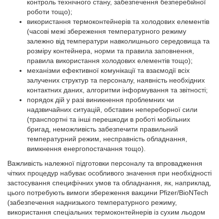
контроль технічного стану, забезпечення безперебійної
роботи тощо);
використання термоконтейнерів та холодових елементів
(часові межі збереження температурного режиму
залежно від температури навколишнього середовища та
розміру контейнера, норми та правила заповнення,
правила використання холодових елементів тощо);
механізми ефективної комунікації та взаємодії всіх
залучених структур та персоналу, наявність необхідних
контактних даних, алгоритми інформування та звітності;
порядок дій у разі виникнення проблемних чи
надзвичайних ситуацій, обставин непереборної сили
(транспортні та інші перешкоди в роботі мобільних
бригад, неможливість забезпечити правильний
температурний режим, несправність обладнання,
вимкнення енергопостачання тощо).
Важливість належної підготовки персоналу та впровадження
чітких процедур набуває особливого значення при необхідності
застосування специфічних умов та обладнання, як, наприклад,
цього потребують вимоги збереження вакцини Pfizer/BioNTech
(забезпечення наднизького температурного режиму,
використання спеціальних термоконтейнерів із сухим льодом