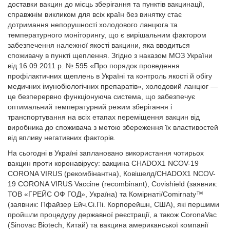
доставки вакцин до місць зберігання та пунктів вакцинації,
справжнім викликом для всіх країн без винятку стає
дотримання непорушності холодового ланцюга та
температурного моніторингу, що є вирішальним фактором
забезпечення належної якості вакцини, яка вводиться
споживачу в пункті щеплення. Згідно з наказом МОЗ України
від 16.09.2011 р. № 595 «Про порядок проведення
профілактичних щеплень в Україні та контроль якості й обігу
медичних імунобіологічних препаратів», холодовий ланцюг —
це безперервно функціонуюча система, що забезпечує
оптимальний температурний режим зберігання і
транспортування на всіх етапах переміщення вакцин від
виробника до споживача з метою збереження їх властивостей
від впливу негативних факторів.
На сьогодні в Україні заплановано використання чотирьох
вакцин проти коронавірусу: вакцина CHADOX1 NCOV-19
CORONA VIRUS (рекомбінантна), Ковішелд/CHADOX1 NCOV-
19 CORONA VIRUS Vaccine (recombinant), Covishield (заявник:
ТОВ «ГРЕЙС ОФ ГОД», Україна) та Комірнаті/Comirnaty™
(заявник: Пфайзер Ейч.Сі.Пі. Корпорейшн, США), які першими
пройшли процедуру державної реєстрації, а також CoronaVac
(Sinovac Biotech, Китай) та вакцина американської компанії