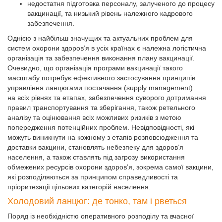
недостатня підготовка персоналу, залученого до процесу
вакцинації, та низький рівень належного кадрового
забезпечення.
Однією з найбільш значущих та актуальних проблем для
систем охорони здоров’я в усіх країнах є належна логістична
організація та забезпечення виконання плану вакцинації.
Очевидно, що організація програми вакцинації такого
масштабу потребує ефективного застосування принципів
управління ланцюгами постачання (supply management)
на всіх рівнях та етапах, забезпечення суворого дотримання
правил транспортування та зберігання, також ретельного
аналізу та оцінювання всіх можливих ризиків з метою
попередження потенційних проблем. Невідповідності, які
можуть виникнути на кожному з етапів розповсюдження та
доставки вакцини, становлять небезпеку для здоров’я
населення, а також ставлять під загрозу використання
обмежених ресурсів охорони здоров’я, зокрема самої вакцини,
які розподіляються за принципом справедливості та
пріоритезації цільових категорій населення.
Холодовий ланцюг: де тонко, там і рветься
Поряд із необхідністю оперативного розподілу та вчасної