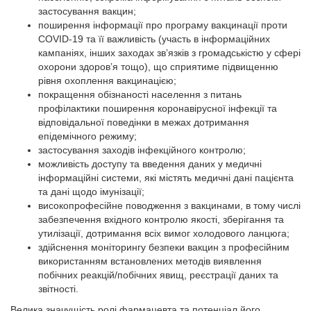
застосування вакцин;
поширення інформації про програму вакцинації проти
COVID-19 та її важливість (участь в інформаційних
кампаніях, інших заходах зв’язків з громадськістю у сфері
охорони здоров’я тощо), що сприятиме підвищенню
рівня охоплення вакцинацією;
покращення обізнаності населення з питань
профілактики поширення коронавірусної інфекції та
відповідальної поведінки в межах дотримання
епідемічного режиму;
застосування заходів інфекційного контролю;
можливість доступу та введення даних у медичні
інформаційні системи, які містять медичні дані пацієнта
та дані щодо імунізації;
високопрофесійне поводження з вакцинами, в тому числі
забезпечення вхідного контролю якості, зберігання та
утилізації, дотримання всіх вимог холодового ланцюга;
здійснення моніторингу безпеки вакцин з професійним
використанням встановлених методів виявлення
побічних реакцій/побічних явищ, реєстрації даних та
звітності.
Велика значущість ролі фармацевта та потенціал його