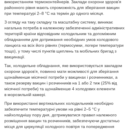
використанням термоконтейнерів. Заклади охорони здоров’я
районного рівня мають спроможність для зберігання вакцин
при температурі 2–8 °С на термін до одного місяця.
З огляду на таку складну та масштабну систему, виникає
нагальна потреба в належному забезпеченні адміністративних
територій країни відповідним холодильним та допоміжним
обладнанням для дотримання необхідних умов холодового
ланцюга на всіх його рівнях (термосумки, логери температури
тощо), у тому числі пунктів щеплень та мобільних бригад з
вакцинації.
Так, холодильне обладнання, яке використовується закладом
охорони здоров’я, повинно мати можливості для зберігання
щонайменше місячної потреби у вакцинах і розчинниках, а
також резерву вакцин і розчинників на 1 або 2 тиж (25% від
місячної потреби) та щонайменше 4 холодових елементи
в морозильній камері.
При використанні вертикальних холодильників необхідно
забезпечити температурні умови на рівні 2–5 °C у
найхолоднішу пору дня, дотримуватися правил належного
розміщення вакцин та розчинників, забезпечуючи достатньо
місця для циркуляції холодного повітря та попередження