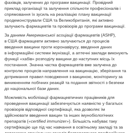
фахівців, залучених до програми вакцинації. Провідний
приклад організації та залучення спільноти професіоналів і
спрямовання їх зусиль на реалізацію плану вакцинації
продемонстрували США та Великобританія, які активно
залучають фармацевтів та провізорів до програми вакцинації.
За даними Американської асоціації фармацевтів (ASHP),
в США фармацевти активно залучаються до процесів
введення вакцини проти коронавірусу, введення даних
в інформаційні системи імунізації, а аптечні заклади виконують
функції «хабів» розподілу вакцини до наступних місць їх
постачання. Значна частка фармацевтів вже залучена до
контролю процесів направлення на вакцинацію, зберігання та
дотримання правил поводження з вакциною, моніторингу за
виникненням побічних реакцій та подання звітності з безпеки
до національної бази даних.
Можливість мобілізації фармацевтичних працівників для
проведення вакцинації забезпечується наявністю у багатьох
провізорів відповідної сертифікації, яка дозволяє їм
здійснювати введення вакцин та інших імунобіологічних
препаратів (
«certified immunizer»
). Більшість набуває таку
сертифікацію ще під час навчання в освітньому закладі та за