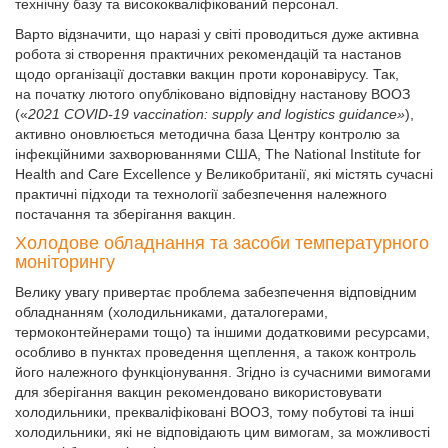
технічну базу та висококваліфікований персонал.
Варто відзначити, що наразі у світі проводиться дуже активна
робота зі створення практичних рекомендацій та настанов
щодо організації доставки вакцин проти коронавірусу. Так,
на початку лютого опубліковано відповідну настанову ВООЗ
(«
2021 COVID-19 vaccination: supply and logistics guidance»
),
активно оновлюється методична база Центру контролю за
інфекційними захворюваннями США, The National Institute for
Health and Care Excellence у Великобританії, які містять сучасні
практичні підходи та технології забезпечення належного
постачання та зберігання вакцин.
Холодове обладнання та засоби температурного
моніторингу
Велику увагу привертає проблема забезпечення відповідним
обладнанням (холодильниками, даталогерами,
термоконтейнерами тощо) та іншими додатковими ресурсами,
особливо в пунктах проведення щеплення, а також контроль
його належного функціонування. Згідно із сучасними вимогами
для зберігання вакцин рекомендовано використовувати
холодильники, прекваліфіковані ВООЗ, тому побутові та інші
холодильники, які не відповідають цим вимогам, за можливості