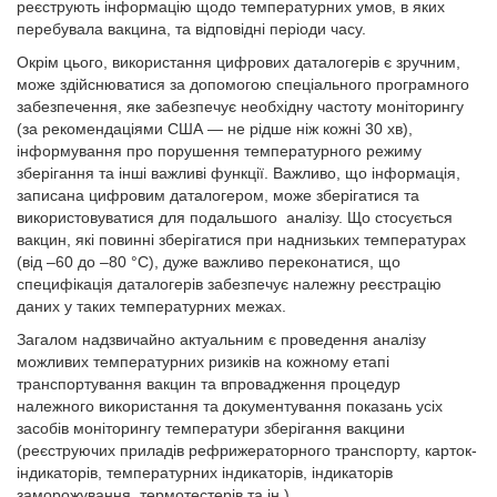
реєструють інформацію щодо температурних умов, в яких
перебувала вакцина, та відповідні періоди часу.
Окрім цього, використання цифрових даталогерів є зручним,
може здійснюватися за допомогою спеціального програмного
забезпечення, яке забезпечує необхідну частоту моніторингу
(за рекомендаціями США — не рідше ніж кожні 30 хв),
інформування про порушення температурного режиму
зберігання та інші важливі функції. Важливо, що інформація,
записана цифровим даталогером, може зберігатися та
використовуватися для подальшого аналізу. Що стосується
вакцин, які повинні зберігатися при наднизьких температурах
(від –60 до –80 °C), дуже важливо переконатися, що
специфікація даталогерів забезпечує належну реєстрацію
даних у таких температурних межах.
Загалом надзвичайно актуальним є проведення аналізу
можливих температурних ризиків на кожному етапі
транспортування вакцин та впровадження процедур
належного використання та документування показань усіх
засобів моніторингу температури зберігання вакцини
(реєструючих приладів рефрижераторного транспорту, карток-
індикаторів, температурних індикаторів, індикаторів
заморожування, термотестерів та ін.).