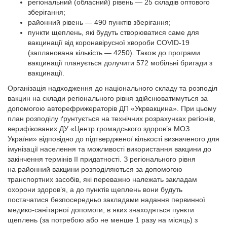
регіональний (обласний) рівень — 25 складів оптового
зберігання;
районний рівень — 490 пунктів зберігання;
пункти щеплень, які будуть створюватися саме для
вакцинації від коронавірусної хвороби COVID-19
(запланована кількість — 4250). Також до програми
вакцинації планується долучити 572 мобільні бригади з
вакцинації.
Організація надходження до національного складу та розподіл
вакцин на склади регіонального рівня здійснюватимуться за
допомогою авторефрижераторів ДП «Укрвакцина». При цьому
план розподілу ґрунтується на технічних розрахунках регіонів,
верифікованих ДУ «Центр громадського здоров’я МОЗ
України» відповідно до підтвердженої кількості визначеного для
імунізації населення та можливості використання вакцини до
закінчення термінів її придатності. З регіонального рівня
на районний вакцини розподіляються за допомогою
транспортних засобів, які переважно належать закладам
охорони здоров’я, а до пунктів щеплень вони будуть
постачатися безпосередньо закладами надання первинної
медико-санітарної допомоги, в яких знаходяться пункти
щеплень (за потребою або не менше 1 разу на місяць) з