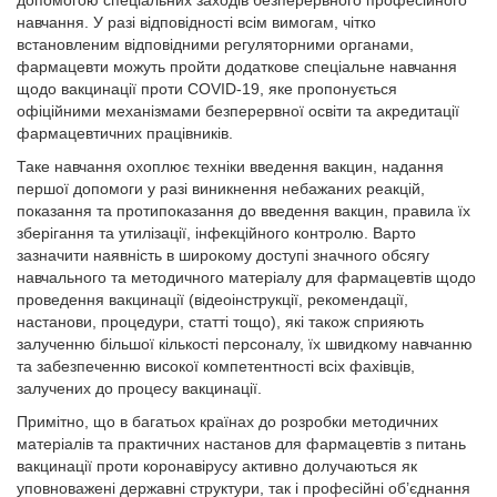
допомогою спеціальних заходів безперервного професійного
навчання. У разі відповідності всім вимогам, чітко
встановленим відповідними регуляторними органами,
фармацевти можуть пройти додаткове спеціальне навчання
щодо вакцинації проти COVID-19, яке пропонується
офіційними механізмами безперервної освіти та акредитації
фармацевтичних працівників.
Таке навчання охоплює техніки введення вакцин, надання
першої допомоги у разі виникнення небажаних реакцій,
показання та протипоказання до введення вакцин, правила їх
зберігання та утилізації, інфекційного контролю. Варто
зазначити наявність в широкому доступі значного обсягу
навчального та методичного матеріалу для фармацевтів щодо
проведення вакцинації (відеоінструкції, рекомендації,
настанови, процедури, статті тощо), які також сприяють
залученню більшої кількості персоналу, їх швидкому навчанню
та забезпеченню високої компетентності всіх фахівців,
залучених до процесу вакцинації.
Примітно, що в багатьох країнах до розробки методичних
матеріалів та практичних настанов для фармацевтів з питань
вакцинації проти коронавірусу активно долучаються як
уповноважені державні структури, так і професійні об’єднання