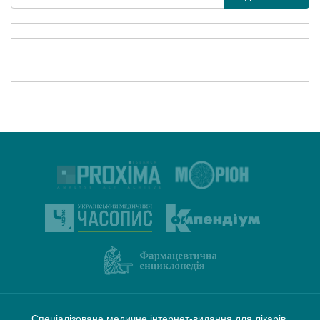
Спеціалізоване медичне інтернет-видання для лікарів,