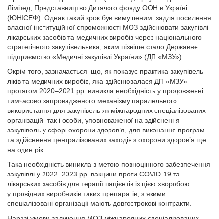
Лімітед, Представництво Дитячого фонду ООН в Україні
(ЮНІСЕФ). Однак такий крок був вимушеним, задля посилення
власної інституційної спроможності МОЗ здійснювати закупівлі
лікарських засобів та медичних виробів через національного
стратегічного закупівельника, яким пізніше стало Державне
підприємство «Медичні закупівлі України» (ДП «МЗУ»).
Окрім того, зазначається, що, як показує практика закупівель
ліків та медичних виробів, яка здійснювалася ДП «МЗУ»
протягом 2020–2021 рр. виникла необхідність у продовженні
тимчасово запровадженого механізму паралельного
використання для закупівель як міжнародних спеціалізованих
організацій, так і особи, уповноваженої на здійснення
закупівель у сфері охорони здоров’я, для виконання програм
та здійснення централізованих заходів з охорони здоров’я ще
на один рік.
Така необхідність виникла з метою повноцінного забезпечення
закупівлі у 2022–2023 рр. вакцини проти COVID-19 та
лікарських засобів для терапії пацієнтів із цією хворобою
у провідних виробників таких препаратів, з якими
спеціалізовані організації мають довгострокові контракти.
Наразі умови залучення МОЗ міжнародних спеціалізованих