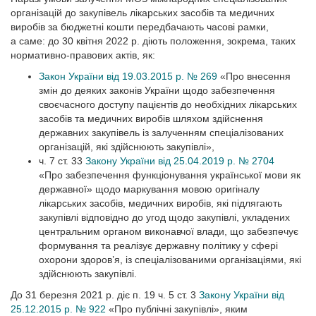
організацій до закупівель лікарських засобів та медичних
виробів за бюджетні кошти передбачають часові рамки,
а саме: до 30 квітня 2022 р. діють положення, зокрема, таких
нормативно-правових актів, як:
Закон України від 19.03.2015 р. № 269
«Про внесення
змін до деяких законів України щодо забезпечення
своєчасного доступу пацієнтів до необхідних лікарських
засобів та медичних виробів шляхом здійснення
державних закупівель із залученням спеціалізованих
організацій, які здійснюють закупівлі»,
ч. 7 ст. 33
Закону України від 25.04.2019 р. № 2704
«Про забезпечення функціонування української мови як
державної» щодо маркування мовою оригіналу
лікарських засобів, медичних виробів, які підлягають
закупівлі відповідно до угод щодо закупівлі, укладених
центральним органом виконавчої влади, що забезпечує
формування та реалізує державну політику у сфері
охорони здоров’я, із спеціалізованими організаціями, які
здійснюють закупівлі.
До 31 березня 2021 р. діє п. 19 ч. 5 ст. 3
Закону України від
25.12.2015 р. № 922
«Про пуб­лічні закупівлі», яким