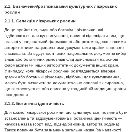
2.1. Визначення/розпізнавання культурних лікарських
рослин
2.1.1. Селекція лікарських рослин
Де це прийнятно, види або ботанічні різновиди, які
відбираються для культивування, повинні відповідати тим, що
вказані у національній фармакопеї або рекомендовані іншими
авторитетними національними документами країни кінцевого
споживача. За відсутності таких націо­нальних документів вибір
видів або ботанічних різновидів слід здійснювати на основі
фармакопеї чи інших авторитетних документів інших країн.
У випадку, коли лікарські рослини розглядаються вперше,
зразки або ботанічні різновиди, відібран­і для культивування,
мають бути визначені та документально описані як сировина,
що застосовується або описана у традиційній медицині краї­ни
походження.
2.1.2. Ботанічна ідентичність
Для кожної лікарської рослини, що культивується, повинна бути
встановлена та задокументована її ботанічна ідентичність —
наукова назва (сорт, вид, підвид/різновид, автор та родина).
Також повинна бути зазначена загальна назва (за наявност­і