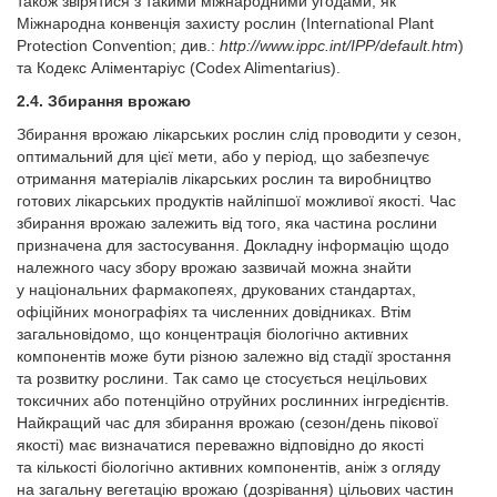
також звірятися з такими міжнародними угодами, як
Міжнародна конвенція захисту рослин (International Plant
Protection Convention; див.:
http://www.ippc.int/IPP/default.htm
)
та Кодекс Аліментаріус (Codex Alimentarius).
2.4. Збирання врожаю
Збирання врожаю лікарських рослин слід проводити у сезон,
оптимальний для цієї мети, або у період, що забезпечує
отримання матеріалів лікарських рослин та виробництво
готових лікарських продуктів найліпшої можливої якості. Час
збирання врожаю залежить від того, яка частина рослини
призначена для застосування. Докладну інформацію щодо
належного часу збору врожаю зазвичай можна знайти
у національних фармакопеях, друкованих стандартах,
офіційних монографіях та численних довідниках. Втім
загальновідомо, що концентрація біологічно активних
компонентів може бути різною залежно від стадії зростання
та розвитку рослини. Так само це стосується нецільових
токсичних або потенційно отруйних рослинних інгредієнтів.
Найкращий час для збирання врожаю (сезон/день пікової
якості) має визначатися переважно відповідно до якості
та кількості біологічно активних компонентів, аніж з огляду
на загальну вегетацію врожаю (дозрівання) цільових частин