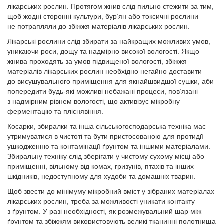
лікарських рослин. Протягом жнив слід пильно стежити за тим,
щоб жодні сторонні культури, бур’ян або токсичні рослини
не потрапляли до збіжжя матеріалів лікарських рослин.
Лікарські рослини слід збирати за найкращих можливих умов,
уникаючи роси, дощу та надмірно високої вологості. Якщо
жнива проходять за умов підвищеної вологості, збіжжя
матеріалів лікарських рослин необхідно негайно доставити
до висушувального приміщення для якнайшвидшої сушки, аби
попередити будь-які можливі небажані процеси, пов’язані
з надмірним рівнем вологості, що активізує мікробну
ферментацію та пліснявіння.
Косарки, збиралки та інша сільськогосподарська техніка має
утримуватися в чистоті та бути пристосованою для протидії
ушкодженню та контамінації ґрунтом та іншими матеріалами.
Збиральну техніку слід зберігати у чистому сухому місці або
приміщенні, вільному від комах, гризунів, птахів та інших
шкідників, недоступному для худоби та домашніх тварин.
Щоб звести до мінімуму мікробний вміст у зібраних матеріалах
лікарських рослин, треба за можливості уникати контакту
з ґрунтом. У разі необхідності, як розмежувальний шар між
ґрунтом та збіжжям використовують великі тканинні полотнища