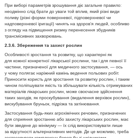
При виборі параметрів зрошування діє загальне правило:
неодмінно слід брати до уваги той вплив, який різні види
поливу (різні форми поверхневої, підповерхневої чи
надповерхневої іригації) чинять на здоров’я людей, особливо
з огляду на підвищення ризику перенесення збудників
трансмісивних захворювань.
2.3.6. Збереження та захист рослин
Особливості зростання та розвитку, що характерні як
для кожної конкретної лікарської рослини, так і для певної її
частини, призначеної для медичного застосування, — ось
у чому полягає наріжний камінь ведення польових робіт.
Приносити користь для зростання та розвитку рослин, і таким
чином поліпшувати якість та збільшувати кількість отримуваних
матеріалів лікарських рослин, може своєчасне здійснення
таких заходів, як проскубування (видалення верхівок рослин),
вискубування бруньок, підрізка та затінювання.
Застосування будь-яких агрохімічних речовин, призначених
для сприяння зростанню або захисту лікарських рослин, має
бути зведене до мінімуму — їх слід використовувати лише
за відсутності альтернативних методів. Де це можливо, треба
застосовувати комплексну боротьбу зі шкідниками.