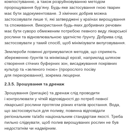
компостуванню, а також розруйновуванню методом
пророщування бур’яну. Будь-яке застосування гною тварин
має бути задокументоване. З хімічних добрив можна
застосовувати лише ті, які затверджені у країнах вирощування
та споживання. Використання будь-яких добривних речовин
має бути суворо обмеженим потребою певного виду лікарської
рослини та відновлювальною здатністю ґрунту. Добрива слід
застосовувати у такий спосіб, щоб мінімізувати вилуговування.
Землероби повинні дотримуватися методів, що сприяють
збереженню ґрунтів та мінімізації ерозії, наприклад шляхом
створення стічних буферних зон, висаджування покрівних
культур та «зеленого гною» (пророслого посіву
для переорювання), зокрема люцерни.
2.3.5. Зрошування та дренаж
Зрошування (іригацію) та дренаж слід проводити
і контролювати у чіткій відповідності до потреб певної
лікарської рослини протягом різних етапів зростання. Вода,
що застосовується для поливу, повинна відповідати
регіональним та/або національним стандартам якості. Треба
пильно слідкувати, щоб полив вирощуваних рослин не був
недостатнім чи надмірним.