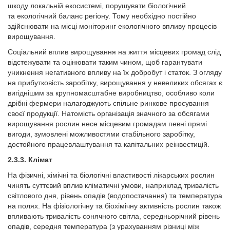
шкоду локальній екосистемі, порушувати біологічний
та екологічний баланс регіону. Тому необхідно постійно
здійснювати на місці моніторинг екологічного впливу процесів
вирощування.
Соціальний вплив вирощування на життя місцевих громад слід
відстежувати та оцінювати таким чином, щоб гарантувати
уникнення негативного впливу на їх добробут і статок. З огляду
на прибутковість заробітку, вирощування у невеликих обсягах є
вигіднішим за крупномасштабне виробництво, особливо коли
дрібні фермери налагоджують спільне ринкове просування
своєї продукції. Натомість організація значного за обсягами
вирощування рослин несе місцевим громадам певні прямі
вигоди, зумовлені можливостями стабільного заробітку,
достойного працевлаштування та капітальних реінвестицій.
2.3.3. Клімат
На фізичні, хімічні та біологічні властивості лікарських рослин
чинять суттєвий вплив кліматичні умови, наприклад тривалість
світлового дня, рівень опадів (водопостачання) та температура
на полях. На фізіологічну та біохімічну активність рослин також
впливають тривалість сонячного світла, середньорічний рівень
опадів, середня температура (з урахуванням різниці між