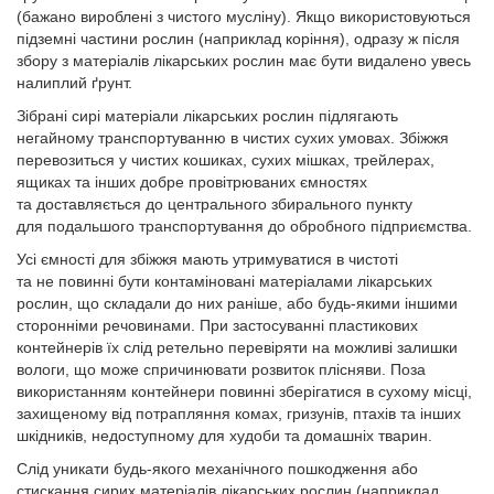
(бажано вироблені з чистого мусліну). Якщо використовуються
підземні частини рослин (наприклад коріння), одразу ж після
збору з матеріалів лікарських рослин має бути видалено увесь
налиплий ґрунт.
Зібрані сирі матеріали лікарських рослин підлягають
негайному транспортуванню в чистих сухих умовах. Збіжжя
перевозиться у чистих кошиках, сухих мішках, трейлерах,
ящиках та інших добре провітрюваних ємностях
та доставляється до центрального збирального пункту
для подальшого транспортування до обробного підприємства.
Усі ємності для збіжжя мають утримуватися в чистоті
та не повинні бути контаміновані матеріалами лікарських
рослин, що складали до них раніше, або будь-якими іншими
сторонніми речовинами. При застосуванні пластикових
контейнерів їх слід ретельно перевіряти на можливі залишки
вологи, що може спричинювати розвиток плісняви. Поза
використанням контейнери повинні зберігатися в сухому місці,
захищеному від потрапляння комах, гризунів, птахів та інших
шкідників, недоступному для худоби та домашніх тварин.
Слід уникати будь-якого механічного пошкодження або
стискання сирих матеріалів лікарських рослин (наприклад