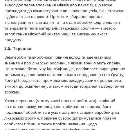
внаслідок перенаповнення мішків або пакетів), що може
призводити до компостування чи інших процесів, які негативно
відбиваються на якості. Протягом збирання врожаю,
інспектування після жаття та на етапі обробки слід виявляти
та видаляти гнилі матеріали лікарських рослин — з метою
запобігання мікробній контамінації та зниженню якості
продукту.
2.5. Персонал
Землероби та виробники повинні володіти адекватними
знаннями про лікарські рослини, з якими вони мають справу.
Це включає ботанічну ідентифікацію, особливості вирощування
та вимоги до чинників навколишнього середовища (тип ґрунту,
його pH, родючість, проміжки між висаджуваними рослинами,
вимоги до освітлення), а також методи збирання та зберігання
врожаю.
Увесь персонал (у тому числі польові робітники), задіяний
на етапах посіву, вирощування, збирання врожаю, його
подальшої обробки та в усіх наступних стадіях виробництва
лікарських рослин, повинен суворо дотримуватися правил
особистої гігієни, а також пройти навчання щодо
відповідальності за дотримання гігієнічних норм.