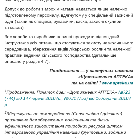
Допуск до роботи з агрохімікатами надається лише належно
підготовленому персоналу, вдягнутому у спеціальний захисний
одяг (такий як спецівка, рукавички, каска, захисні окуляри
та маска).
Землероби та виробники повинні проходити відповідний
інструктаж з усіх питань, що стосую­ться захисту навколишнього
середовища, збереження видів лікарських рослин та належної
практики ведення сільського господарства (детальніше
описано у розділі 4.7).
Продовження — у наступних номерах
«Щотижневика АПТЕКА»
та на сайті ?
www.apteka.ua
1
Продовження. Початок див.: «Щотижневик АПТЕКА»
№?23
(744) від 14?червня 2010?р.
,
№?31 (752) від 16?серпня 2010?
р
.
2
Збережувальне землеробство (Conservation Agriculture)
призначене для збереження, поліпшення та більш
ефективного використання природних ресурсів шляхом
інтегрованого управління наявними ґрунтовими, водними