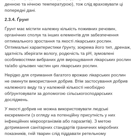
денною та нічною температурою), тож слід враховувати ці
попередні дані.
2.3.4.
Ґрунт
Ґрунт має містити належну кількість поживних речовин,
органічних сполук та інших елементів для забезпечення
оптимального зростання та якості лікарських рослин.
Оптимальні характеристики ґрунту, зокрема його тип, дренаж,
здатність зберігати вологу, родючість та pH, зумовлені
особливостями вибраних для вирощування лікарських рослин
та/або цільових частин цих лікарських рослин.
Нерідко для отримання багатого врожаю лікарських рослин
не оминути використання добрив. Втім застосування добрив
належного виду та у належній кількості необхідно
обґрунтовувати за допомогою сільськогосподарських
досліджень.
У якості добрив не можна використовувати людські
екскременти (з огляду на потенційну присутність у них
інфекційних мікроорганізмів або паразитів). З метою
дотримання санітарних стандартів граничних мікробних
показників, гній тварин слід піддавати ретельному