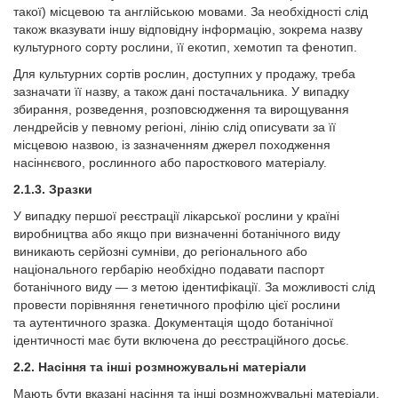
такої) місцевою та англійською мовами. За необхідності слід
також вказувати іншу відповідну інформацію, зокрема назву
культурного сорту рослини, її екотип, хемотип та фенотип.
Для культурних сортів рослин, доступних у продажу, треба
зазначати її назву, а також дані постачальника. У випадку
збирання, розведення, розповсюдження та вирощування
лендрейсів у певному регіоні, лінію слід описувати за її
місцевою назвою, із зазначенням джерел походження
насіннєвого, рослинного або паросткового матеріалу.
2.1.3. Зразки
У випадку першої реєстрації лікарської рослини у країні
виробництва або якщо при визначенні ботанічного виду
виникають серйозні сумніви, до регіонального або
національного гербарію необхідно подавати паспорт
ботанічного виду — з метою ідентифікації. За можливості слід
провести порівняння генетичного профілю цієї рослини
та аутентичного зразка. Документація щодо ботанічної
ідентичності має бути включена до реєстраційного досьє.
2.2. Насіння та інші розмножувальні матеріали
Мають бути вказані насіння та інші розмножувальні матеріали,