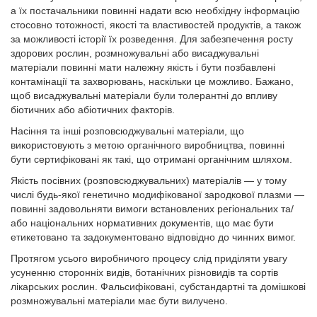
а їх постачальники повинні надати всю необхідну інформацію
стосовно тотожності, якості та властивостей продуктів, а також
за можливості історії їх розведення. Для забезпечення росту
здорових рослин, розмножувальні або висаджувальні
матеріали повинні мати належну якість і бути позбавлені
контамінації та захворювань, наскільки це можливо. Бажано,
щоб висаджувальні матеріали були толерантні до впливу
біотичних або абіотичних факторів.
Насіння та інші розповсюджувальні матеріали, що
використовують з метою органічного виробництва, повинні
бути сертифіковані як такі, що отримані органічним шляхом.
Якість посівних (розповсюджувальних) матеріалів — у тому
числі будь-якої генетично модифікованої зародкової плазми —
повинні задовольняти вимоги встановлених регіональних та/
або національних нормативних документів, що має бути
етикетовано та задокументовано відповідно до чинних вимог.
Протягом усього виробничого процесу слід приділяти увагу
усуненню сторонніх видів, ботанічних різновидів та сортів
лікарських рослин. Фальсифіковані, субстандартні та домішкові
розмножувальні матеріали має бути вилучено.