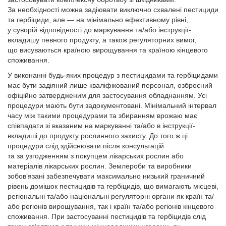
За необхідності можна задіювати виключно схвалені пестициди
та гербіциди, але — на мінімально ефективному рівні,
у суворій відповідності до маркування та/або інструкції-
вкладишу певного продукту, а також регуляторних вимог,
що висуваються країною вирощування та країною кінцевого
споживання.
У виконанні будь-яких процедур з пестицидами та гербіцидами
має бути задіяний лише кваліфікований персонал, озброєний
офіційно затвердженим для застосування обладнанням. Усі
процедури мають бути задокументовані. Мінімальний інтервал
часу між такими процедурами та збиранням врожаю має
співпадати зі вказаним на маркуванні та/або в інструкції-
вкладиші до продукту рослинного захисту. До того ж ці
процедури слід здійснювати після консультацій
та за узгодженням з покупцем лікарських рослин або
матеріалів лікарських рослин. Землероби та виробники
зобов’язані забезпечувати максимально низький граничний
рівень домішок пестицидів та гербіцидів, що вимагають місцеві,
регіональні та/або національні регуляторні органи як країн та/
або регіонів вирощування, так і країн та/або регіонів кінцевого
споживання. При застосуванні пестицидів та гербіцидів слід