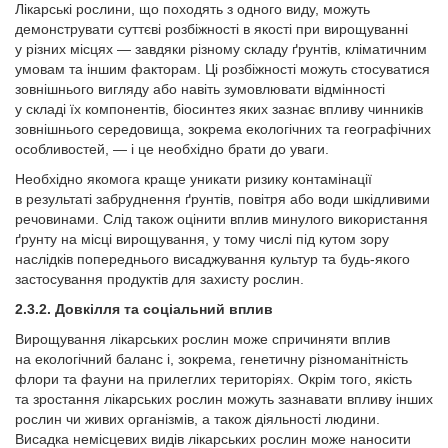
Лікарські рослини, що походять з одного виду, можуть
демонструвати суттєві розбіжності в якості при вирощуванні
у різних місцях — завдяки різному складу ґрунтів, кліматичним
умовам та іншим факторам. Ці розбіжності можуть стосуватися
зовнішнього вигляду або навіть зумовлювати відмінності
у складі їх компонентів, біосинтез яких зазнає впливу чинників
зовнішнього середовища, зокрема екологічних та географічних
особливостей, — і це необхідно брати до уваги.
Необхідно якомога краще уникати ризику контамінації
в результаті забруднення ґрунтів, повітря або води шкідливими
речовинами. Слід також оцінити вплив минулого використання
ґрунту на місці вирощування, у тому числі під кутом зору
наслідків попереднього висаджування культур та будь-якого
застосування продуктів для захисту рослин.
2.3.2. Довкілля та соціальний вплив
Вирощування лікарських рослин може спричиняти вплив
на екологічний баланс і, зокрема, генетичну різноманітність
флори та фауни на прилеглих територіях. Окрім того, якість
та зростання лікарських рослин можуть зазнавати впливу інших
рослин чи живих організмів, а також діяльності людини.
Висадка немісцевих видів лікарських рослин може наносити