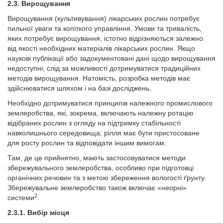
2.3. Вирощування
Вирощування (культивування) лікарських рослин потребує
пильної уваги та копіткого управління. Умови та тривалість,
яких потребує вирощування, істотно відрізняються залежно
від якості необхідних матеріалів лікарських рослин. Якщо
наукові публікації або задокументовані дані щодо вирощування
недоступні, слід за можливості дотримуватися традиційних
методів вирощування. Натомість, розробка методів має
здійснюватися шляхом і на базі досліджень.
Необхідно дотримуватися принципів належного промислового
землеробства, які, зокрема, включають належну ротацію
відібраних рослин з огляду на підтримку стабільності
навколишнього середовища; рілля має бути пристосоване
для росту рослин та відповідати іншим вимогам.
Там, де це прийнятно, мають застосовуватися методи
збережувального землеробства, особливо при підготовці
органічних речовин та з метою збереження вологості ґрунту.
Збережувальне землеробство також включає «неорні»
2
системи
.
2.3.1. Вибір місця