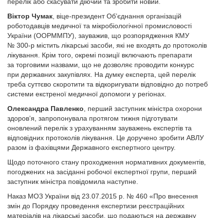
перелік або скасувати діючий та зробити новий.
Віктор Чумак
, віце-президент Об’єднання організацій
роботодавців медичної та мікробіологічної промисловості
України (ООРММПУ), за­уважив, що розпорядження КМУ
№ 300-р містить лікарські засоби, які не входять до протоколів
лікування. Крім того, окремі позиції включають препарати
за торговими назвами, що не дозволяє проводити конкурс
при державних закупівлях. На думку експерта, цей перелік
треба суттєво скоротити та відкоригувати відповідно до потреб
системи екстреної медичної допомоги у регіонах.
Олександра Павленко
, перший заступник міністра охорони
здоров’я, запропонувала протягом тижня підготувати
оновлений перелік з урахуванням зауважень експертів та
відповідних протоколів лікування. Це доручено зробити АВЛУ
разом із фахівцями Державного експертного центру.
Щодо поточного стану проходження нормативних документів,
погоджених на засіданні робочої експертної групи, перший
заступник міністра повідомила наступне.
Наказ МОЗ України від 23.07.2015 р. № 460 «Про внесення
змін до Порядку проведення експертизи реєстраційних
матеріалів на лікарські засоби, що подаються на державну