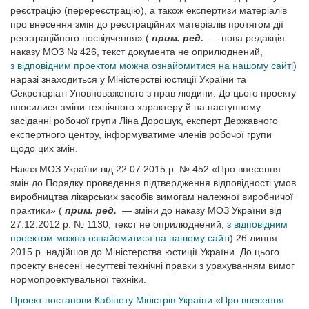
реєстрацію (перереєстрацію), а також експертизи матеріалів
про внесення змін до реєстраційних матеріалів протягом дії
реєстраційного посвідчення» (
прим. ред.
— нова редакція
наказу МОЗ № 426, текст документа не оприлюднений,
з відповідним проектом можна ознайомитися на нашому сайті
)
наразі знаходиться у Міністерстві юстиції України та
Секретаріаті Уповноваженого з прав людини. До цього проекту
вносилися зміни технічного характеру й на наступному
засіданні робочої групи Ліна Дорошук, експерт Державного
експертного центру, інформуватиме членів робочої групи
щодо цих змін.
Наказ МОЗ України від 22.07.2015 р. № 452 «Про внесення
змін до Порядку проведення підтвердження відповідності умов
виробництва лікарських засобів вимогам належної виробничої
практики» (
прим. ред.
— зміни до наказу МОЗ України від
27.12.2012 р. № 1130, текст не оприлюднений,
з відповідним
проектом можна ознайомитися на нашому сайті
) 26 липня
2015 р. надійшов до Міністерства юстиції України. До цього
проекту внесені несуттєві технічні правки з урахуванням вимог
нормопроектувальної техніки.
Проект постанови Кабінету Міністрів України «Про внесення