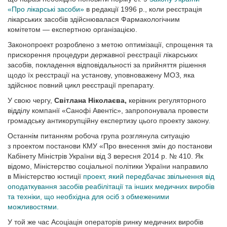
«Про лікарські засоби»
в редакції 1996 р., коли реєстрація
лікарських засобів здійснювалася Фармакологічним
комітетом — експертною організацією.
Законопроект розроблено з метою оптимізації, спрощення та
прискорення процедури державної реєстрації лікарських
засобів, покладення відповідальності за прийняття рішення
щодо їх реєстрації на установу, уповноважену МОЗ, яка
здійснює повний цикл реєстрації препарату.
У свою чергу,
Світлана Ніколаєва,
керівник регуляторного
відділу компанії «Санофі Авентіс», запропонувала провести
громадську антикорупційну експертизу цього проекту закону.
Останнім питанням робоча група розглянула ситуацію
з проектом постанови КМУ «Про внесення змін до постанови
Кабінету Міністрів України від 3 вересня 2014 р. № 410. Як
відомо, Міністерство соціальної політики України направило
в Міністерство юстиції
проект, який передбачає звільнення від
оподаткування засобів реабілітації та інших медичних виробів
та техніки, що необхідна для осіб з обмеженими
можливостями.
У той же час Асоціація операторів ринку медичних виробів