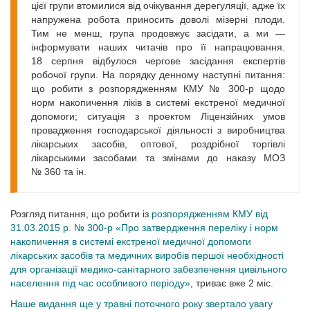
цієї групи втомилися від очікування дерегуляції, адже їх
напружена робота приносить доволі мізерні плоди.
Тим не менш, група продовжує засідати, а ми —
інформувати наших читачів про її напрацювання.
18 серпня відбулося чергове засідання експертів
робочої групи. На порядку денному наступні питання:
що робити з розпорядженням КМУ № 300-р щодо
норм накопичення ліків в системі екстреної медичної
допомоги; ситуація з проектом Ліцензійних умов
провадження господарської діяльності з виробництва
лікарських засобів, оптової, роздрібної торгівлі
лікарськими засобами та змінами до наказу МОЗ
№ 360 та ін.
Розгляд питання, що робити із
розпорядженням КМУ від
31.03.2015 р. № 300-р «Про затвердження переліку і норм
накопичення в системі екстреної медичної допомоги
лікарських засобів та медичних виробів першої необхідності
для організації медико-санітарного забезпечення цивільного
населення під час особливого періоду»
, триває вже 2 міс.
Наше видання ще у травні поточного року звертало увагу