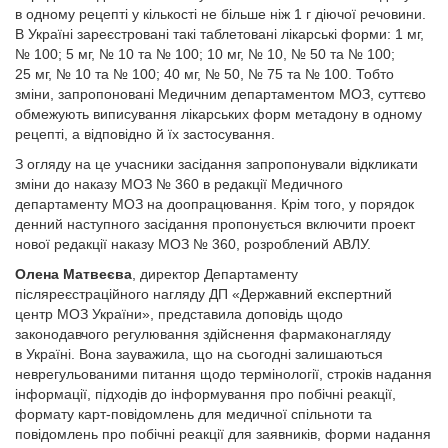
в одному рецепті у кількості не більше ніж 1 г діючої речовини.
В Україні зареєстровані такі таблетовані лікарські форми: 1 мг,
№ 100; 5 мг, № 10 та № 100; 10 мг, № 10, № 50 та № 100;
25 мг, № 10 та № 100; 40 мг, № 50, № 75 та № 100. Тобто
зміни, запропоновані Медичним департаментом МОЗ, суттєво
обмежують виписування лікарських форм метадону в одному
рецепті, а відповідно й їх застосування.
З огляду на це учасники засідання запропонували відкликати
зміни до наказу МОЗ № 360 в редакції Медичного
департаменту МОЗ на доопрацювання. Крім того, у порядок
денний наступного засідання пропонується включити проект
нової редакції наказу МОЗ № 360, розроблений АВЛУ.
Олена Матвеєва
, директор Департаменту
післяреєстраційного нагляду ДП «Державний експертний
центр МОЗ України», представила доповідь щодо
законодавчого регулювання здійснення фармаконагляду
в Україні. Вона зауважила, що на сьогодні залишаються
неврегульованими питання щодо термінології, строків надання
інформації, підходів до інформування про побічні реакції,
формату карт-повідомлень для медичної спільноти та
повідомлень про побічні реакції для заявників, форми надання