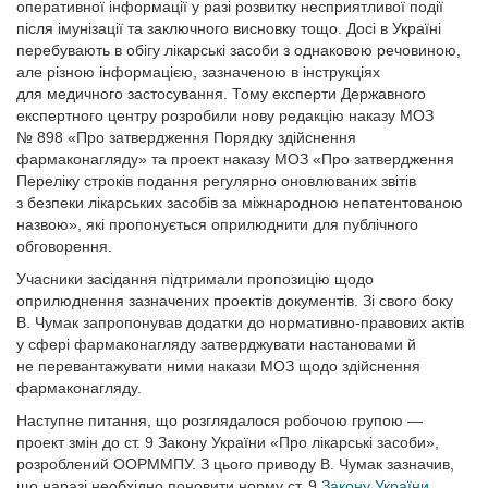
оперативної інформації у разі розвитку несприятливої події
після імунізації та заключного висновку тощо. Досі в Україні
перебувають в обігу лікарські засоби з однаковою речовиною,
але різною інформацією, зазначеною в інструкціях
для медичного застосування. Тому експерти Державного
експертного центру розробили нову редакцію наказу МОЗ
№ 898 «Про затвердження Порядку здійснення
фармаконагляду» та проект наказу МОЗ «Про затвердження
Переліку строків подання регулярно оновлюваних звітів
з безпеки лікарських засобів за міжнародною непатентованою
назвою», які пропонується оприлюднити для публічного
обговорення.
Учасники засідання підтримали пропозицію щодо
оприлюднення зазначених проектів документів. Зі свого боку
В. Чумак запропонував додатки до нормативно-правових актів
у сфері фармаконагляду затверджувати настановами й
не перевантажувати ними накази МОЗ щодо здійснення
фармаконагляду.
Наступне питання, що розглядалося робочою групою —
проект змін до ст. 9 Закону України «Про лікарські засоби»,
розроблений ООРММПУ. З цього приводу В. Чумак зазначив,
що наразі необхідно поновити норму ст. 9
Закону України