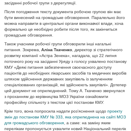
засіданні робочої групи з дерегуляції.
Після погодження тексту документа робочою групою він має
бути винесений на громадське обговорення. Паралельно його
можна направити в центральні органи виконавчої влади, хоча
формально це необхідно робити після того, як закінчиться
громадське обговорення.
Також учасники робочої групи обговорили інші нагальні
питання. Зокрема,
Аліна Ткаченко
, директор зі стратегічного
розвитку компанії «Астра Зенека», нагадала, що 22 липня
поточного року на засіданні Уряду з голосу ухвалено постанову
КМУ «Деякі питання забезпечення своєчасного доступу
пацієнтів до необхідних лікарських засобів та медичних виробів
шляхом здійснення державних закупівель із залученням
спеціалізованих організацій, які здійснюють закупівлі». Дотепер
цей документ не оприлюднений. Тому А. Ткаченко звернулася
з проханням до керівництва МОЗ України ознайомити
професійну спільноту з текстом цієї постанови КМУ.
Крім того, вона попросила надати роз’яснення щодо
проекту
змін до постанови КМУ № 333, яка оприлюднена на сайті МОЗ
для громадського обговорення
, а саме: на заміну яким
перелікам пропонується ухвалити новий Національний перелік