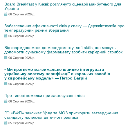
Board Breakfast у Києві: розглянуто сценарії майбутнього для
України
06 Серпня 2026 р.
Забезпечення ефективності ліків у спеку — Держлікслужба про
температурний режим зберігання
06 Серпня 2026 р.
Від фармдопомоги до менеджменту: soft skills, що можуть
допомогти сучасному фармацевту зробити кар’єрний стрибок
06 Серпня 2026 р.
«Ми прагнемо максимально швидко інтегрувати
українську систему верифікації лікарських засобів
у європейську модель» — Петро Багрій
06 Серпня 2026 р.
Про типові помилки при застосуванні ліків
06 Серпня 2026 р.
ГО «ВФП» закликає Уряд та МОЗ прискорити затвердження
стандарту належної аптечної практики
05 Серпня 2026 р.