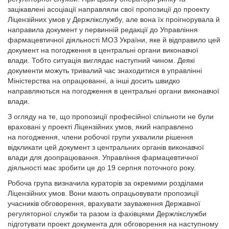
зацікавлені асоціації направляли свої пропозиції до проекту
Ліцензійних умов у Держлікслужбу, але вона їх проігнорувала й
направила документ у первинній редакції до Управління
фармацевтичної діяльності МОЗ України, яке й відправило цей
документ на погодження в центральні органи виконавчої
влади. Тобто ситуація виглядає наступний чином. Деякі
документи можуть тривалий час знаходитися в управлінні
Міністерства на опрацюванні, а інші досить швидко
направляються на погодження в центральні органи виконавчої
влади.
З огляду на те, що пропозиції професійної спільноти не були
враховані у проекті Ліцензійних умов, який направлено
на погодження, члени робочої групи ухвалили рішення
відкликати цей документ з центральних органів виконавчої
влади для доопрацювання. Управління фармацевтичної
діяльності має зробити це до 19 серпня поточного року.
Робоча група визначила кураторів за окремими розділами
Ліцензійних умов. Вони мають опрацьовувати пропозиції
учасників обговорення, врахувати зауваження Державної
регуляторної служби та разом із фахівцями Держлікслужби
підготувати проект документа для обговорення на наступному