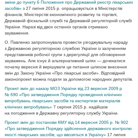
зміни до пункту 6 Положення про Державний реєстр лікарських
засобів»
з 27 липня 2015 р. опрацьовується в Міністерстві
фінансів, Міністерстві економічного розвитку та торгівлі,
Державній фіскальній службі та Державній регуляторній службі
України. Наразі від двох останніх органів отримано
зауваження.
О. Павленко запропонувала провести узгоджувальну нараду
з Державною регуляторною службою України із залученням
представників робочої групи з дерегуляції для обговорення
зауважень. Але існує й альтернативний шлях — дочекатися
початку вересня й вирішувати це питання шляхом внесення
змін до Закону України «Про лікарські засоби». Відповідний
законопроект можна подати за допомогою народних депутатів.
Проект змін до наказу МОЗ України від 23 вересня 2009 р.
№ 690 «Про затвердження Порядку проведення клінічних
випробувань лікарських засобів та експертизи матеріалів
клінічних випробувань»
7 серпня 2015 р. надійшов
на погодження в Державну регуляторну службу України.
Проект змін до постанови КМУ від 14 вересня 2005 р. № 902
«Про затвердження Порядку здійснення державного контролю
якості лікарських засобів, що ввозяться в Україну»
17 липня