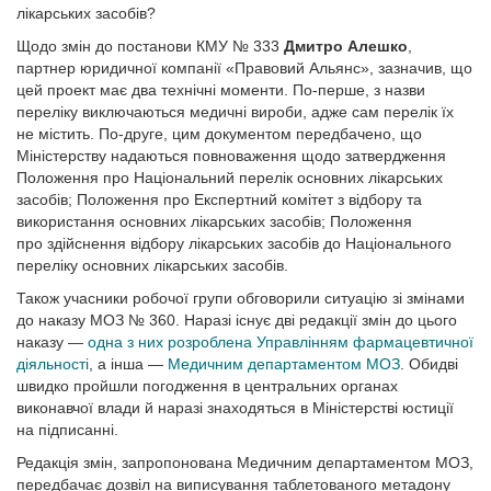
лікарських засобів?
Щодо змін до постанови КМУ № 333
Дмитро Алешко
,
партнер юридичної компанії «Правовий Альянс», зазначив, що
цей проект має два технічні моменти. По-перше, з назви
переліку виключаються медичні вироби, адже сам перелік їх
не містить. По-друге, цим документом передбачено, що
Міністерству надаються повноваження щодо затвердження
Положення про Націо­нальний перелік основних лікарських
засобів; Положення про Експертний комітет з відбору та
використання основних лікарських засобів; Положення
про здійснення відбору лікарських засобів до Національного
переліку основних лікарських засобів.
Також учасники робочої групи обговорили ситуацію зі змінами
до наказу МОЗ № 360. Наразі існує дві редакції змін до цього
наказу —
одна з них розроблена Управлінням фармацевтичної
діяльності
, а інша —
Медичним департаментом МОЗ
. Обидві
швидко пройшли погодження в центральних органах
виконавчої влади й наразі знаходяться в Міністерстві юстиції
на підписанні.
Редакція змін, запропонована Медичним департаментом МОЗ,
передбачає дозвіл на виписування таблетованого метадону