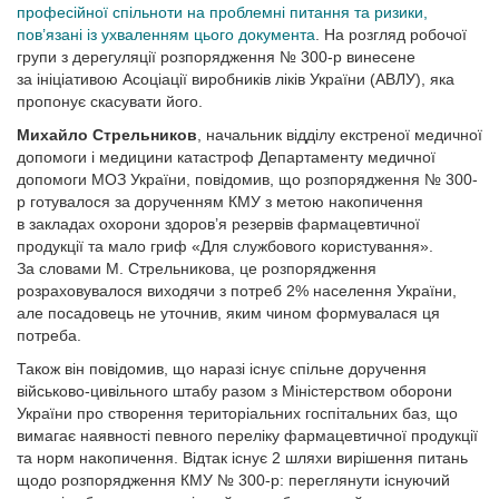
професійної спільноти на проблемні питання та ризики,
пов’язані із ухваленням цього документа
. На розгляд робочої
групи з дерегуляції розпорядження № 300-р винесене
за ініціативою Асоціації виробників ліків України (АВЛУ), яка
пропонує скасувати його.
Михайло Стрельников
, начальник відділу екстреної медичної
допомоги і медицини катастроф Департаменту медичної
допомоги МОЗ України, повідомив, що розпорядження № 300-
р готувалося за дорученням КМУ з метою накопичення
в закладах охорони здоров’я резервів фармацевтичної
продукції та мало гриф «Для службового користування».
За словами М. Стрельникова, це розпорядження
розраховувалося виходячи з потреб 2% населення України,
але посадовець не уточнив, яким чином формувалася ця
потреба.
Також він повідомив, що наразі існує спільне доручення
військово-цивільного штабу разом з Міністерством оборони
України про створення територіальних госпітальних баз, що
вимагає наявності певного переліку фармацевтичної продукції
та норм накопичення. Відтак існує 2 шляхи вирішення питань
щодо розпорядження КМУ № 300-р: переглянути існуючий