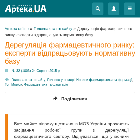
Меню
Меню
»
»
Аптека online
Головна стаття сайту
Дерегуляція фармацевтичного
ринку: експерти відпрацьовують нормативну базу
Дерегуляція фармацевтичного ринку:
експерти відпрацьовують нормативну
базу
№ 32 (1003) 24 Серпня 2015 р.
Головна стаття сайту
,
Головне у номері
,
Новини фармацевтики та фармації
,
Топ Моріон
,
Фармацевтика та фармація
Поділитися
Вже майже півроку щотижня в МОЗ України проходять
засідання робочої групи з дерегуляції
фармацевтичного сектору. Відчувається, що учасники