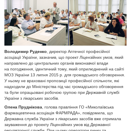
Володимир Руденко
, директор Аптечної професійної
асоціації України, зазначив, що проект Ліцензійних умов, який
направлено до центральних органів виконавчої влади
на погодження, ідентичний тому, який оприлюднений на сайті
МОЗ України 13 липня 2015 р. для громадського обговорення.
У ньому не враховані пропозиції професійної спільноти, які
надходили до Міністерства під час громадського обговорення
та були опрацьовані робочою групою при Державній службі
України з лікарських засобів.
Олена Пруднікова
, голова правління ГО «Миколаївська
фармацевтична асоціація ФАРМРАДА», повідомила, що
Державна служба України з лікарських засобів вже отримала
зауваження до проекту Ліцензійних умов від Державної
регуляторної служби. При цьому оператори ринку та