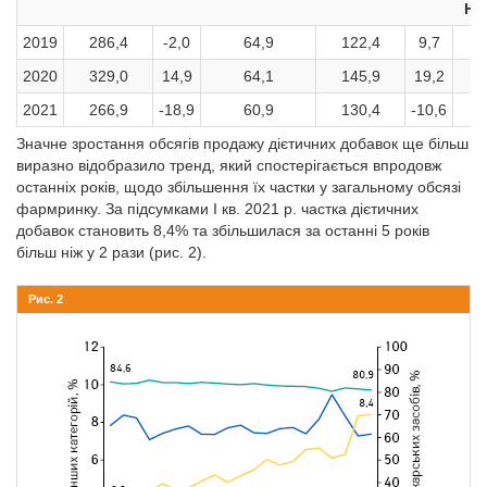
На
2019
286,4
-2,0
64,9
122,4
9,7
2020
329,0
14,9
64,1
145,9
19,2
2021
266,9
-18,9
60,9
130,4
-10,6
Значне зростання обсягів продажу дієтичних добавок ще більш
виразно відобразило тренд, який спостерігається впродовж
останніх років, щодо збільшення їх частки у загальному обсязі
фармринку. За підсумками І кв. 2021 р. частка дієтичних
добавок становить 8,4% та збільшилася за останні 5 років
більш ніж у 2 рази (рис. 2).
Рис. 2