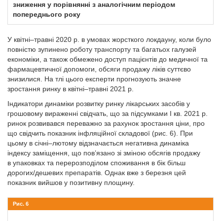
зниження у порівнянні з аналогічним періодом
попереднього року
У квітні–травні 2020 р. в умовах жорсткого локдауну, коли було
повністю зупинено роботу транс­порту та багатьох галузей
економіки, а також обмежено доступ пацієнтів до медичної та
фармацевтичної допомоги, обсяги продажу ліків суттєво
знизилися. На тлі цього експерти прогнозують значне
зростання ринку в квітні–травні 2021 р.
Індикатори динаміки розвитку ринку лікарських засобів у
грошовому вираженні свідчать, що за підсумками I кв. 2021 р.
ринок розвивався переважно за рахунок зростання ціни, про
що свідчить показник інфляційної складової (рис. 6). При
цьому в січні–лютому відзначається негативна динаміка
індексу заміщення, що пов’язано зі зміною обсягів продажу
в упаковках та перерозподілом споживання в бік більш
дорогих/дешевих препаратів. Однак вже з березня цей
показник вийшов у позитивну площину.
Рис. 6