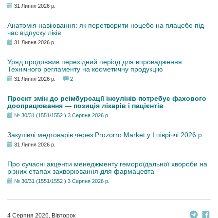
31 Липня 2026 р.
Анатомія навіювання: як перетворити ноцебо на плацебо під
час відпуску ліків
31 Липня 2026 р.
Уряд продовжив перехідний період для впровадження
Технічного регламенту на косметичну продукцію
31 Липня 2026 р.
2
Проєкт змін до реімбурсації інсулінів потребує фахового
доопрацювання — позиція лікарів і пацієнтів
№ 30/31 (1551/1552 ) 3 Серпня 2026 р.
Закупівлі медтоварів через Prozorro Market у I півріччі 2026 р.
31 Липня 2026 р.
Про сучасні акценти менеджменту гемороїдальної хвороби на
різних етапах захворювання для фармацевта
№ 30/31 (1551/1552 ) 3 Серпня 2026 р.
4 Серпня 2026, Вівторок