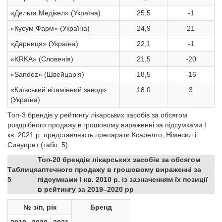
«Дельта Медікел» (Україна)
25,5
-1
«Кусум Фарм» (Україна)
24,9
21
«Дарниця» (Україна)
22,1
-1
«KRKA» (Словенія)
21,5
-20
«Sandoz» (Швейцарія)
18,5
-16
«Київський вітамінний завод»
18,0
3
(Україна)
Топ-3 брендів у рейтингу лікарських засобів за обсягом
роздрібного продажу в грошовому вираженні за підсумками І
кв. 2021 р. представляють препарати Ксарелто, Німесил і
Синупрет (табл. 5).
Топ-20 брендів лікарських засобів за обсягом
Таблиця
аптечного продажу в грошовому вираженні за
5
підсумками І кв. 2010 р. із зазначенням їх позиції
в рейтингу за 2019–2020 рр
№ з/п, рік
Бренд