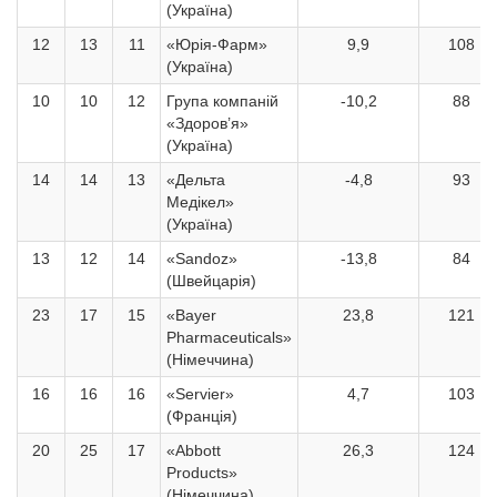
(Україна)
12
13
11
«Юрія-Фарм»
9,9
108
(Україна)
10
10
12
Група компаній
-10,2
88
«Здоров’я»
(Україна)
14
14
13
«Дельта
-4,8
93
Медікел»
(Україна)
13
12
14
«Sandoz»
-13,8
84
(Швейцарія)
23
17
15
«Bayer
23,8
121
Pharmaceuticals»
(Німеччина)
16
16
16
«Servier»
4,7
103
(Франція)
20
25
17
«Abbott
26,3
124
Products»
(Німеччина)