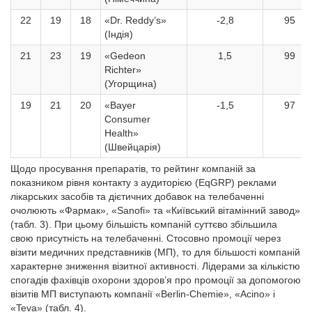
22
19
18
«Dr. Reddy’s»
-2,8
95
(Індія)
21
23
19
«Gedeon
1,5
99
Richter»
(Угорщина)
19
21
20
«Bayer
-1,5
97
Consumer
Health»
(Швейцарія)
Щодо просування препаратів, то рейтинг компаній за
показником рівня контакту з аудиторією (EqGRP) реклами
лікарських засобів та дієтичних добавок на телебаченні
очолюють «Фармак», «Sanofi» та «Київський вітамінний завод»
(табл. 3). При цьому більшість компаній суттєво збільшила
свою присутність на телебаченні. Стосовно промоції через
візити медичних представників (МП), то для більшості компаній
характерне зниження візитної активності. Лідерами за кількістю
спогадів фахівців охорони здоров’я про промоції за допомогою
візитів МП виступають компанії «Berlin-Chemie», «Acino» і
«Teva» (табл. 4).