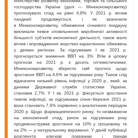
Міністерство розвитку економіки, торгівлі та сільського
господарства України (далі — Мінекономрозвитку)
прогнозувало спад на рівні 4,8%. У 2021 р. вплив
пандемії продовжується, і як зазначили
в Мінекономрозвитку, обмеження січневого локдауну
викликали певне сповільнення виробничої активності
більшості суб’єктів економічної діяльності, також мало
вплив і впровадження жорстких карантинних обмежень
у деяких регіонах. За підсумками І кв. 2021 р.
прогнозується зниження ВВП на 3%. Втім в цілому
прогнози на 2021 р. є досить оптимістичними,
Мінекономрозвитку зберегло свій прогноз щодо
зростання ВВП на 4,6% за підсумками року. Також слід
відзначити низький рівень інфляції у 2020 р., який, за
даними Державної служби статистики України,
становив 2,7%. У І кв. 2021 р. фіксується зростання
темпів інфляції, за підсумками січня–березня 2021 р.
вона становить 7,4% порівняно з аналогічним періодом
2020 р. Щодо фармацевтичного ринку, то незважаючи
на економічний спад, ринок за підсумками року
продемонстрував зростання на 10% у грошовому та
на 2% — у натуральному вираженні. У даній публікації
розглянуто ключові показники і тренди