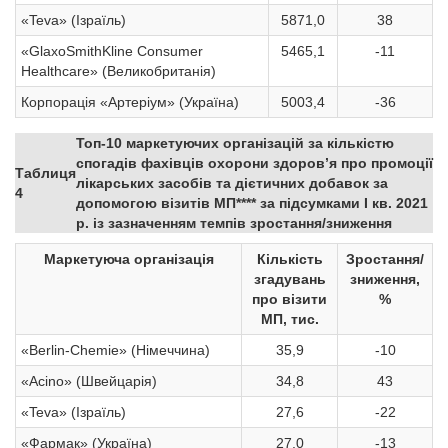
«Teva» (Ізраїль)
5871,0
38
«GlaxoSmithKline Consumer
5465,1
-11
Healthcare» (Великобританія)
Корпорація «Артеріум» (Україна)
5003,4
-36
Топ-10 маркетуючих організацій за кількістю
спогадів фахівців охорони здоров’я про промоції
Таблиця
лікарських засобів та дієтичних добавок за
4
допомогою візитів МП**** за підсумками І кв. 2021
р. із зазначенням темпів зростання/зниження
Маркетуюча організація
Кількість
Зростання/
згадувань
зниження,
про візити
%
МП, тис.
«Berlin-Chemie» (Німеччина)
35,9
-10
«Acino» (Швейцарія)
34,8
43
«Teva» (Ізраїль)
27,6
-22
«Фармак» (Україна)
27,0
-13