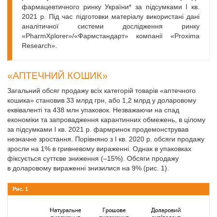
фармацевтичного ринку України* за підсумками І кв.
2021 р. Під час підготовки матеріалу використані дані
аналітичної системи дослідження ринку
«PharmXplorer»/«Фармстандарт» компанії «Proxima
Research».
«АПТЕЧНИЙ КОШИК»
Загальний обсяг продажу всіх категорій товарів «аптечного
кошика» становив 33 млрд грн, або 1,2 млрд у доларовому
еквіваленті та 438 млн упаковок. Незважаючи на спад
економіки та запровадження карантинних обмежень, в цілому
за підсумками І кв. 2021 р. фармринок продемонстрував
незначне зростання. Порівняно з І кв. 2020 р. обсяги продажу
зросли на 1% в гривневому вираженні. Однак в упаковках
фіксується суттєве зниження (–15%). Обсяги продажу
в доларовому вираженні знизилися на 9% (рис. 1).
Рис. 1