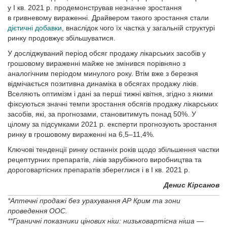
у І кв. 2021 р. продемонстрував незначне зростання
в гривневому вираженні. Драйвером такого зростання стали
дієтичні добавки
, внаслідок чого їх частка у загальній структурі
ринку продовжує збільшуватися.
У досліджуваний період обсяг продажу лікарських засобів у
грошовому вираженні майже не змінився порівняно з
аналогічним періодом минулого року. Втім вже з березня
відмічається позитивна динаміка в обсягах продажу ліків.
Вселяють оптимізм і дані за перші тижні квітня, згідно з якими
фіксуються значні темпи зростання обсягів продажу лікарських
засобів, які, за прогнозами, становитимуть понад 50%. У
цілому за підсумками 2021 р. експерти прогнозують зростання
ринку в грошовому вираженні на 6,5–11,4%.
Ключові тенденції ринку останніх років щодо збільшення частки
рецептурних препаратів, ліків зарубіжного виробництва та
дороговартісних препаратів збереглися і в І кв. 2021 р.
Денис Кірсанов
*Аптечні продажі без урахування АР Крим та зони
проведення ООС.
**Граничні показники цінових ніш: низьковартісна ніша —