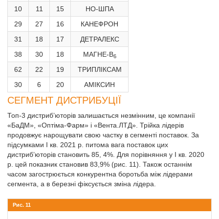
10
11
15
НО-ШПА
29
27
16
КАНЕФРОН
31
18
17
ДЕТРАЛЕКС
38
30
18
МАГНЕ-B
6
62
22
19
ТРИПЛІКСАМ
30
6
20
АМІКСИН
СЕГМЕНТ ДИСТРИБУЦІЇ
Топ-3 дистриб’юторів залишається незмінним, це компанії
«БаДМ», «Оптіма-Фарм» і «Вента.ЛТД». Трійка лідерів
продовжує нарощувати свою частку в сегменті поставок. За
підсумками І кв. 2021 р. питома вага поставок цих
дистриб’юторів становить 85, 4%. Для порівняння у І кв. 2020
р. цей показник становив 83,9% (рис. 11). Також останнім
часом загострюється конкурентна боротьба між лідерами
сегмента, а в березні фіксується зміна лідера.
Рис. 11