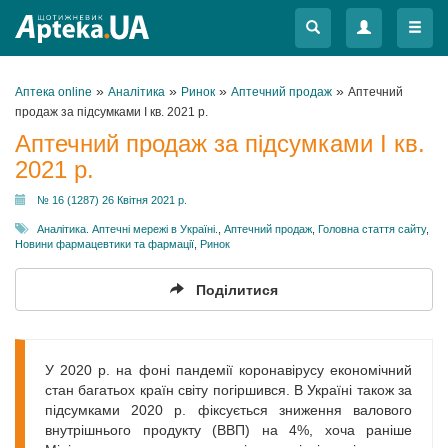
Меню
Меню
»
»
»
»
Аптека online
Аналітика
Ринок
Аптечний продаж
Аптечний
продаж за підсумками I кв. 2021 р.
Аптечний продаж за підсумками I кв.
2021 р.
№ 16 (1287) 26 Квітня 2021 р.
Аналітика. Аптечні мережі в Україні.
,
Аптечний продаж
,
Головна стаття сайту
,
Новини фармацевтики та фармації
,
Ринок
Поділитися
У 2020 р. на фоні пандемії коронавірусу економічний
стан багатьох країн світу погіршився. В Україні також за
підсумками 2020 р. фіксується зниження валового
внутрішнього продукту (ВВП) на 4%, хоча раніше