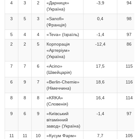
4
3
2
«Дарниця»
-3,9
94
(Україна)
3
5
3
«Sanofi»
0,4
98
(Франція)
5
4
4
«Teva» (Ізраїль)
-1,4
97
2
2
5
Корпорація
-12,4
86
«Артеріум»
(Україна)
7
7
6
«Acino»
17,5
115
(Швейцарія)
6
9
7
«Berlin-Chemie»
18,6
116
(Німеччина)
8
8
8
«KRKA»
16,4
114
(Словенія)
9
6
9
«Київський
-1,4
97
вітамінний
завод» (Україна)
11
11
10
«Кусум Фарм»
7,7
105