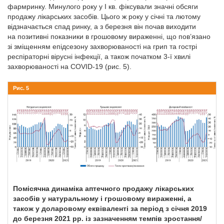
фармринку. Минулого року у І кв. фіксували значні обсяги
продажу лікарських засобів. Цього ж року у січні та лютому
відзначається спад ринку, а з березня він почав виходити
на позитивні показники в грошовому вираженні, що пов’язано
зі зміщенням епідсезону захворюваності на грип та гострі
респіраторні вірусні інфекції, а також початком 3-ї хвилі
захворюваності на COVID-19 (рис. 5).
Рис. 5
Помісячна динаміка аптечного продажу лікарських
засобів у натуральному і грошовому вираженні, а
також у доларовому еквіваленті за період з січня 2019
до березня 2021 рр. із зазначенням темпів зростання/