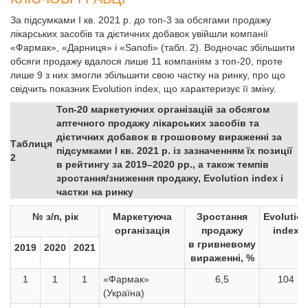
За підсумками І кв. 2021 р. до топ-3 за обсягами продажу
лікарських засобів та дієтичних добавок увійшли компанії
«Фармак», «Дарниця» і «Sanofi» (табл. 2). Водночас збільшити
обсяги продажу вдалося лише 11 компаніям з топ-20, проте
лише 9 з них змогли збільшити свою частку на ринку, про що
свідчить показник Evolution index, що характеризує її зміну.
Топ-20 маркетуючих організацій за обсягом
аптечного продажу лікарських засобів та
дієтичних добавок в грошовому вираженні за
Таблиця
підсумками І кв. 2021 р. із зазначенням їх позиції
2
в рейтингу за 2019–2020 рр., а також темпів
зростання/зниження продажу, Evolution index і
частки на ринку
№ з/п, рік
Маркетуюча
Зростання
Evolutio
організація
продажу
index
в гривневому
2019
2020
2021
вираженні, %
1
1
1
«Фармак»
6,5
104
(Україна)