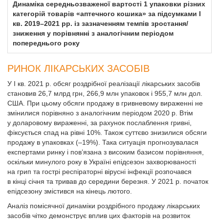
Динаміка середньозваженої вартості 1 упаковки різних
категорій товарів «аптечного кошика» за підсумками І
кв. 2019–2021 рр. із зазначенням темпів зростання/
зниження у порівнянні з аналогічним періодом
попереднього року
РИНОК ЛІКАРСЬКИХ ЗАСОБІВ
У І кв. 2021 р. обсяг роздрібної реалізації лікарських засобів
становив 26,7 млрд грн, 266,9 млн упаковок і 955,7 млн дол.
США. При цьому обсяги продажу в гривневому вираженні не
змінилися порівняно з аналогічним періодом 2020 р. Втім
у доларовому вираженні, за рахунок послаблення гривні,
фіксується спад на рівні 10%. Також суттєво знизилися обсяги
продажу в упаковках (–19%). Така ситуація прогнозувалася
експертами ринку і пов’язана з високим базисом порівняння,
оскільки минулого року в Україні епідсезон захворюваності
на грип та гострі респіраторні вірусні інфекції розпочався
в кінці січня та тривав до середини березня. У 2021 р. початок
епідсезону змістився на кінець лютого.
Аналіз помісячної динаміки роздрібного продажу лікарських
засобів чітко демонструє вплив цих факторів на розвиток