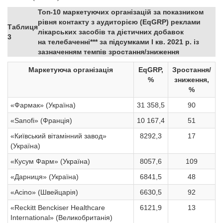
Топ-10 маркетуючих організацій за показником
рівня контакту з аудиторією (EqGRP) реклами
Таблиця
лікарських засобів та дієтичних добавок
3
на телебаченні*** за підсумками І кв. 2021 р. із
зазначенням темпів зростання/зниження
Маркетуюча організація
EqGRP,
Зростання/
%
зниження,
%
«Фармак» (Україна)
31 358,5
90
«Sanofi» (Франція)
10 167,4
51
«Київський вітамінний завод»
8292,3
17
(Україна)
«Кусум Фарм» (Україна)
8057,6
109
«Дарниця» (Україна)
6841,5
48
«Acino» (Швейцарія)
6630,5
92
«Reckitt Benckiser Healthcare
6121,9
13
International» (Великобританія)