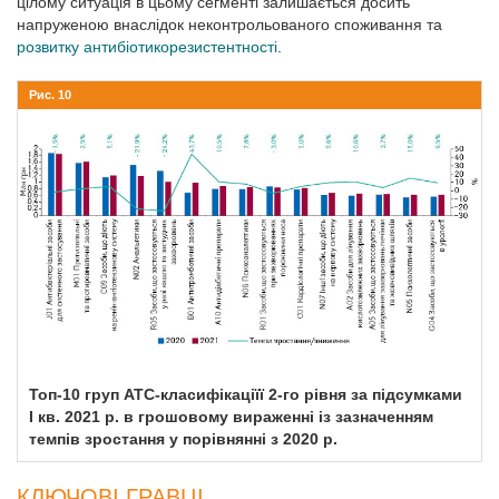
цілому ситуація в цьому сегменті залишається досить
напруженою внаслідок неконтрольованого споживання та
розвитку антибіотикорезистентності
.
Рис. 10
Топ-10 груп АТС-класифікаціїї 2-го рівня за підсумками
І кв. 2021 р. в грошовому вираженні із зазначенням
темпів зростання у порівнянні з 2020 р.
КЛЮЧОВІ ГРАВЦІ