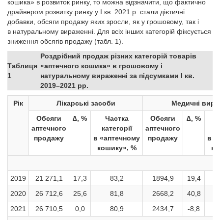
кошика» в розвиток ринку, то можна відзначити, що фактично
драйвером розвитку ринку у І кв. 2021 р. стали дієтичні
добавки, обсяги продажу яких зросли, як у грошовому, так і
в натуральному вираженні. Для всіх інших категорій фіксується
зниження обсягів продажу (табл. 1).
Роздрібний продаж різних категорій товарів
Таблиця
«аптечного кошика» в грошовому і
1
натуральному вираженні за підсумками І кв.
2019–2021 рр.
Рік
Лікарські засоби
Медичні виро
Обсяги
∆, %
Частка
Обсяги
∆, %
аптечного
категорії
аптечного
к
продажу
в «аптечному
продажу
в «
кошику», %
ко
2019
21 271,1
17,3
83,2
1894,9
19,4
2020
26 712,6
25,6
81,8
2668,2
40,8
2021
26 710,5
0,0
80,9
2434,7
-8,8